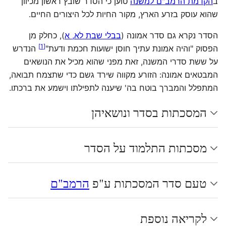
ב
הקדמת הרמב"ם למשנה
טוען כי הסדר שובץ ראשון מכיוון
שהוא עוסק בזרע הארץ, מקור החיות לכל היצורים החיים.
הסדר נקרא גם סדר אמונה (
בבלי שבת לא, א
), כחלק מן
]
1
[
הפסוק "והיה אמונת עתיך חוסן ישועות חכמת ודעת"
הנדרש
על ששת סדרי המשנה, זאת מפני שהוא מכיל את הנושאים
המבטאים אמונה: הזורע מקווה שירד גשם כדי שתצמח תבואה,
המתפלל והמברך בוטח בה' שיענה לתפילתו וישמע את ברכתו.
המסכתות בסדר ונושאיהן
מסכתות התלמוד על הסדר
טעם סדר המסכתות ע"פ
הרמב"ם
לקריאה נוספת