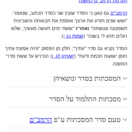
הקדמת הרמב"ם למשנה
.
הרמב"ם
גם טוען כי הסדר שובץ שני כסדר הכתוב, שנאמר:
"ושש שנים תזרע את ארצך ואספת את תבואתה והשביעית
תשמטנה ונטשתה"
ואחריו
"ששת ימים תעשה מעשיך, שלש
רגלים תחג לי בשנה" (
שמות כג י
).
הסדר נקרא גם סדר "עתיך", חלק מן הפסוק "והיה אמונת עתיך
חוסן ישועות חכמת ודעת" (
ישעיהו לג, ו
) הנדרש על ששת סדרי
המשנה.
המסכתות בסדר ונושאיהן
מסכתות התלמוד על הסדר
טעם סדר המסכתות ע"פ
הרמב"ם