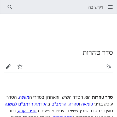
ויקישיבה
חיפוש
סדר טהרות
שפה
מעקב
עריכה
סדר טהרות
הוא הסדר השישי והאחרון בסדרי ה
משנה
. הסדר
עוסק בדיני
טומאה
ו
טהרה
.
הרמב"ם
ב
הקדמת הרמב"ם למשנה
טוען כי הסדר שובץ שישי כי עניניו מופיעים ב
ספר ויקרא
, ורוב