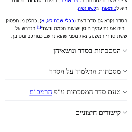
ענייני שאר המסכתות ב
ספר שמות
. במילה
"טהרות"
הכוונה
היא ל
טומאות
, ב
לשון נקיה
.
הסדר נקרא גם סדר דעת (
בבלי שבת לא, א
), כחלק מן הפסוק
]
1
[
"והיה אמונת עתיך חוסן ישועות חכמת ודעת"
הנדרש על
ששת סדרי המשנה, זאת מפני שהוא נחשב כמורכב ומסובך.
המסכתות בסדר ונושאיהן
מסכתות התלמוד על הסדר
טעם סדר המסכתות ע"פ
הרמב"ם
קישורים חיצוניים