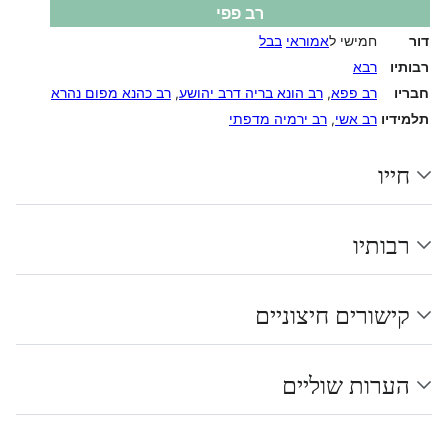
רב פפי
דור
חמישי ל
אמוראי
בבל
רבותיו
רבא
חבריו
רב פפא
,
רב הונא בריה דרב יהושע
,
רב כהנא מפום נהרא
תלמידיו
רב אשי
,
רב ירמיה מדפתי
חייו
רבותיו
קישורים חיצוניים
הערות שוליים