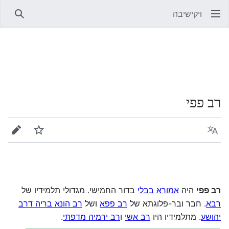
ויקישיבה
חיפוש
רב פפי
שפה
מעקב
עריכה
רב פפי
היה
אמורא
בבלי
בדור החמישי. מגדולי תלמידיו של
רבא
. חבר ובר-פלוגתא של
רב פפא
ושל
רב הונא בריה דרב
יהושע
. מתלמידיו היו
רב אשי
ו
רב ירמיה מדפתי
.