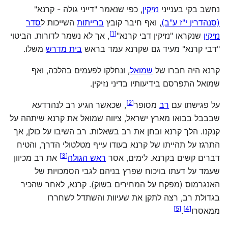
נחשב בקי בענייני
נזיקין
, כפי שנאמר "דייני גולה - קרנא"
(סנהדרין י"ז ע"ב)
, ואף חיבר קובץ
ברייתות
השייכות ל
סדר
]
1
[
נזיקין
שנקראו "נזיקין דבי קרנא"
, אך לא נשמר לדורות. הביטוי
"דבי קרנא" מעיד גם שקרנא עמד בראש
בית מדרש
משלו.
קרנא היה חברו של
שמואל
, ונחלקו לפעמים בהלכה, ואף
שמואל התפרסם בידיעותיו בדיני נזיקין.
]
2
[
על פגישתו עם
רב
מסופר
, שכאשר הגיע רב לנהרדעא
שבבבל בבואו מארץ ישראל, ציווה שמואל את קרנא שיתהה על
קנקנו. הלך קרנא ובחן את רב בשאלות. רב השיבו על כולן, אך
התרגז על תהייתו של קרנא בעודו עייף מטלטולי הדרך, והטיח
]
3
[
דברים קשים בקרנא. לימים, אסר
ראש הגולה
את רב מכיוון
שעמד על דעתו בויכוח שפרץ בניהם לגבי הסמכויות של
האנגרמוס (מפקח על המחירים בשוק). קרנא, לאחר שהכיר
בגדולת רב, רצה לתקן את שעיוות והשתדל לשחררו
]
5
[
]
4
[
ממאסרו
.