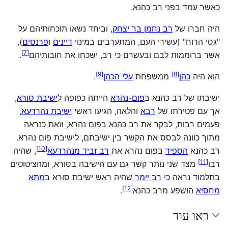
כאשר עמד בפני רב כהנא.
היה חברו של
רב נחמן בר יצחק
, וביחד נשאו תוכחותיהם על
"גסי הרוח" (עשירי העם, המתערבים במינוי
דיינים
ו
פרנסים
),
]
7
[
אשר ברוממות לבם ובעשרם כי רב, ישכחו את חובותיהם‏
.
]
9
[
]
8
[
הוא היה
כהן
ממשפחת
עלי הכהן
.
ישיבתו של רב כהנא ב
פום-נהרא
הייתה כפופה ל
ישיבת סורא
,
אך עם פטירתו של
רבא
והלאה, הגיעו ראשי
ישיבת נהרדעא
,
פעמים רבות, לבקר את רב כהנא בפום נהרא, וזאת כנראה
מתוך כוונה לבסס את הקשר בין ישיבתם, לישיבת פום נהרא.
]
10
[
רב כהנא
הספיד
בפום נהרא את
רב זביד מנהרדעא
, שהיה
]
11
[
רבו‏
מצד שני נותר קשר גם עם הישיבה בסורא, ומהציטוטים
בתלמוד נראה כי
רב יימר
שהיה ראש ישיבת סורא ב
מתא
]
12
[
מחסיא
הושפע מרב כהנא‏
.
ראו עוד