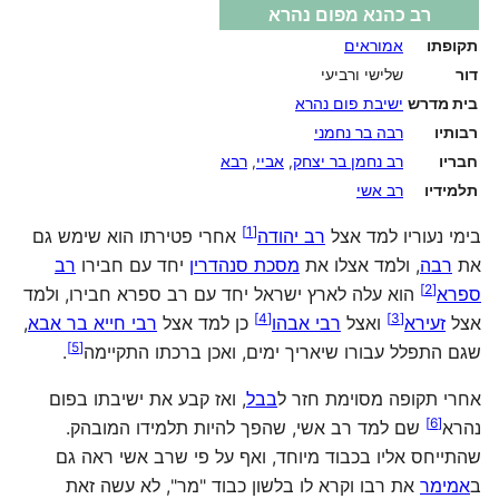
רב כהנא מפום נהרא
תקופתו
אמוראים
דור
שלישי ורביעי
בית מדרש
ישיבת פום נהרא
רבותיו
רבה בר נחמני
חבריו
רב נחמן בר יצחק
,
אביי
,
רבא
תלמידיו
רב אשי
]
1
[
בימי נעוריו למד אצל
רב יהודה
אחרי פטירתו הוא שימש גם
את
רבה
, ולמד אצלו את
מסכת סנהדרין
יחד עם חבירו
רב
]
2
[
ספרא
הוא עלה לארץ ישראל יחד עם רב ספרא חבירו, ולמד
]
4
[
]
3
[
אצל
זעירא
ואצל
רבי אבהו
כן למד אצל
רבי חייא בר אבא
,
]
5
[
שגם התפלל עבורו שיאריך ימים, ואכן ברכתו התקיימה‏
.
אחרי תקופה מסוימת חזר ל
בבל
, ואז קבע את ישיבתו בפום
]
6
[
נהרא‏
שם למד רב אשי, שהפך להיות תלמידו המובהק.
שהתייחס אליו בכבוד מיוחד, ואף על פי שרב אשי ראה גם
ב
אמימר
את רבו וקרא לו בלשון כבוד "מר", לא עשה זאת