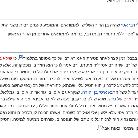
 אצל רב ושמואל.
י
רבי אסי
שהיה בן הדור השלישי לאמוראים, והמופיע פעמים רבות בשני התלמ
ו "אסי" ללא התואר רב או רבי, בדומה לאמוראים אחרים מן הדור הראשון.
]
3
[
בבבל, זמן קצר לאחר פטירת האמורא רב. על כך מסופר בתלמוד‏
, כי
שילא ב
 של רב, שהה רב אסי ליד מיטתו, ורב אמר לו כי הוא חוזר בו מפסקו זה, אלא שש
כי פסק זה אינו נכון. רב אסי לא שמע בבירור את קולו של רב, וחשב כי הוא או
אחר פטירתו של רב בא רב אסי לשילא ואמר לו כי רב חזר בו מפסקו. נענה שילא:
ב להשמע לדבריו, הוא הטיל עליו שמתא, כהוראתו של רב (כפי שחשב בטעות). 
 גדול כשל ה
תנא
איסי בן יהודה
, שנקרא גם איסי בן גור אריה, איסי בן גמליאל,
ידי
ארס
של
נחש
, שלא שולט בו רקבון. נענה שילא בר אבינא: אני הוא שילא בר
מנו. כאשר נרפא מחולי אחד נפל לחולי אחר וחוזר חלילה, עד שנפטר. מיד לאח
ני מרב אסי שלא ילשין עלי אצל רב בשמים. אשתו הכינה לו תכריכים והוא נפט
אותם נהוג היה להניח על מיטתם של הנפטרים, פורחים ממיטה למיטה, והסיק
]
7
[
 שמימי, כאות אבל‏
.