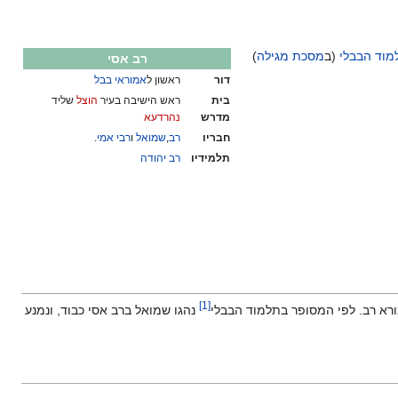
מוד הבבלי
(ב
מסכת מגילה
)
רב אסי
דור
ראשון ל
אמוראי
בבל
בית
ראש הישיבה בעיר
הוצל
שליד
מדרש
נהרדעא
חבריו
רב
,
שמואל
ו
רבי אמי
.
תלמידיו
רב יהודה
]
1
[
א רב. לפי המסופר בתלמוד הבבלי‏
נהגו שמואל ברב אסי כבוד, ונמנע