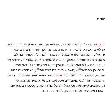
ודים.
ר אבינא
מגדולי תלמידיו של רב, נהג לפסוק כמותו בפסק מסוים בהלכות
ילא בר אבינא תלמידו עדיין נוהג כמותו, ולכן - הורה לרב לרב אסי -
מר מילה דומה ב
ארמית
שמשמעותה שונה - "גדייה" , כלומר: אם לא
 אם היה רב חוזר בו מפסקו, הוא היה אומר לי זאת, שהרי ידע שנוהג אני
בא אליו שילא ואמר לו: האם אינך דואג ממאמר חז"ל "והוי זהיר
]
6
[
]
5
[
 ואיסי בן מהללאל‏
} (השם איסי דומה לשם אסי‏
), "
אסי
תא דנחשא
 אבינא,
פטיש
החזק השובר את
ארס
הנחש. כאשר אמר זאת שילא, חלה
ר שנפטר עוד לפני שנקבר רב אסי, אמר רב שילא לאשתו: הכיני לי
ר. החכמים קיימו את שני ההלויות של שני החכמים שנפטרו באותו יום
ו שהחכמים עשו
שלום
ביניהם, לאחר פטירתם.