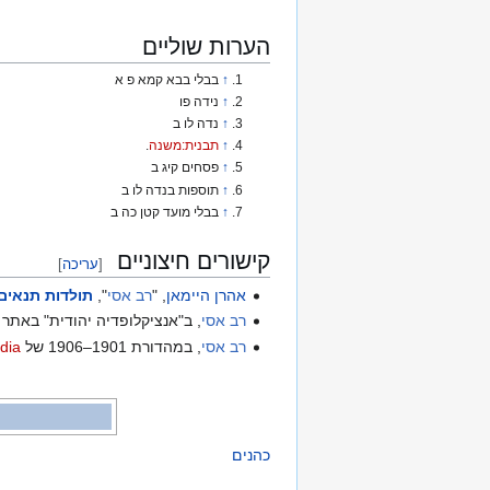
הערות שוליים
↑
בבלי בבא קמא פ א
↑
נידה פו
↑
נדה לו ב
↑
תבנית:משנה
.
↑
פסחים קיג ב
↑
תוספות בנדה לו ב
↑
בבלי מועד קטן כה ב
קישורים חיצוניים
[
עריכה
]
אהרן היימאן
, "
רב אסי
",
תולדות תנאים
רב אסי
, ב"אנציקלופדיה יהודית" באתר 
רב אסי
, במהדורת 1901–1906 של
dia
כהנים