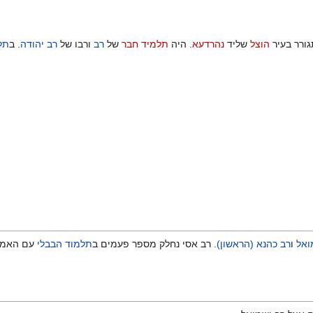
גורר בעיר
הוצל
שליד
נהרדעא
. היה
תלמיד חבר
של
רב
ורבו של
רב יהודה
. ב
תל
ואל
ו
רב כהנא (הראשון)
. רב אסי נחלק מספר פעמים ב
תלמוד הבבלי
עם האמור