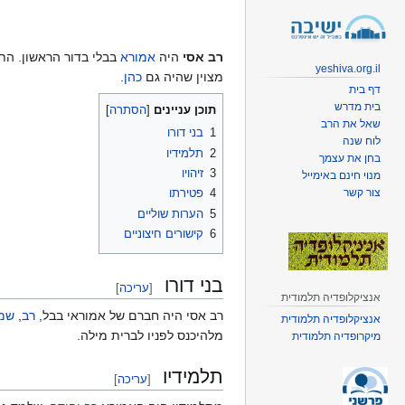
קפיצה
קפיצה
לניווט
לחיפוש
רב אסי
היה
אמורא
בבלי בדור הראשון. הת
yeshiva.org.il
מצוין שהיה גם
כהן
.
דף בית
בית מדרש
תוכן עניינים
שאל את הרב
1
בני דורו
לוח שנה
2
תלמידיו
בחן את עצמך
3
זיהויו
מנוי חינם באימייל
צור קשר
4
פטירתו
5
הערות שוליים
6
קישורים חיצוניים
בני דורו
[
עריכה
]
אנציקלופדיה תלמודית
רב אסי היה חברם של אמוראי בבל,
רב
,
שמ
אנציקלופדיה תלמודית
מלהיכנס לפניו לברית מילה.
מיקרופדיה תלמודית
תלמידיו
[
עריכה
]