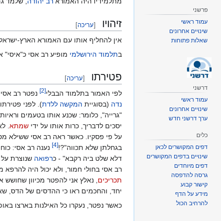
מתלמידיו היה האמורא
רב יהודה
, שלמד גם
פרשני
זיהויו
עמוד ראשי
[
עריכה
]
שינויים אחרונים
אין להחליף אותו עם האמורא הארץ-ישראל
שאלות פתוחות
ב
תלמוד הירושלמי
מופיע רב אסי כ"איסי" א
פטירתו
[
עריכה
]
דרשני
]
2
[
לפי האמור בתלמוד הבבלי‏
נפטר רב אסי 
עמוד ראשי
נדה
(בסוגיית
המקשה ללדת
). לפני פטירתו
שינויים אחרונים
"גרייה", כלומר: שכנע אותו בטעמים וראיות 
ערך דרשני חדש
יסכים לדבריך, כרות אותו על ידי
שמתא
. ל
כלים
על פי פסקיו. כאשר ראה רב אסי ששילא מסר
]
4
[
דפים המקושרים לכאן
בגחלתן שלא תכווה"?!‏
נענה רב אסי: כוחי
שינויים בדפים המקושרים
דלא שלט ביה רקבא" - כ
רפואה
שנוצרת על 
דפים מיוחדים
רב אסי בחולי חמור, ולא יכול היה להרפא מ
גרסה להדפסה
תכריכים
, נאלץ אני להפטר מכיוון שחושש א
קישור קבוע
יחד, והחכמים ראו כי ההדסים של הדס, ש
מידע על הדף
להרחיב הכול
כאשר נפטר, נעקרו כל האילנות בארצו באופן