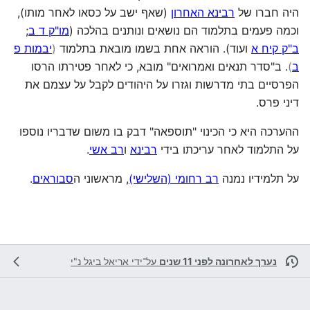
היה חברו של
רבינא האחרון
(שאף ישב על כסאו לאחר מותו),
וכמה פעמים בתלמוד הם נושאים ונותנים בהלכה (
מו"ק ד ב
;
ב"ק קיח א
ועוד). הוראה אחת בשמו מובאת בתלמוד
(
יבמות פ
ב
)
. ב"סדר תנאים ואמרואים" מובא, כי לאחר פטירתו הרסו
הפרסיים בתי מדרשות וגזרו על היהודים לקבל על עצמם את
דיני פרס.
ההערכה היא כי הכינוי "תוספאה" דבק בו משום שדבריו נוספו
על התלמוד לאחר עריכתו בידי
רבינא
ו
רב אשי
.
על תלמידיו נמנה
רב רחומי (השלישי)
, מראשוני ה
סבוראים
.
נערך לאחרונה לפני 11 שנים
על־ידי
אריאל ביגל נ"י