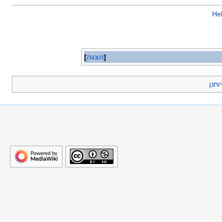
He
הצגה
וחנן