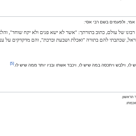
אמי, ולפעמים בשם רבי אסי:
בונו של עולם, כתוב בתורתך: "אשר לא ישא פנים ולא יקח שוחד", והלא
ראל, שכתבתי להם בתורה "ואכלת ושבעת וברכת", והם מדקדקים על עצמ
]
5
[
ו, וילבש ויתכסה במה שיש לו, ויכבד אשתו ובניו יותר ממה שיש לו.
 הראשון.
תו.‏‏ ‏