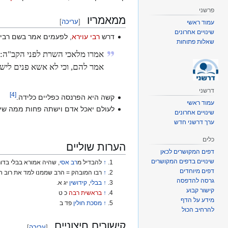
פרשני
ממאמריו
[
עריכה
]
עמוד ראשי
שינויים אחרונים
דרש
רבי עוירא
, לפעמים אמר בשם רבי 
שאלות פתוחות
אמרו מלאכי השרת לפני הקב"ה: ר
אמר להם, וכי לא אשא פנים ליש
דרשני
]
4
[
קשה היא הפרנסה כפליים כלידה.
עמוד ראשי
לעולם יאכל אדם וישתה פחות ממה שיש ל
שינויים אחרונים
ערך דרשני חדש
כלים
הערות שוליים
דפים המקושרים לכאן
שינויים בדפים המקושרים
↑
להבדיל מ
רב אסי
, שהיה אמורא בבלי בדור
דפים מיוחדים
↑
‏‏‏רבו המובהק = הרב שממנו למד את רוב חוכמ
גרסה להדפסה
↑
בבלי
,
קידושין
יג א.
קישור קבוע
↑
בראשית רבה
כ ט
מידע על הדף
↑
מסכת חולין
פד ב
להרחיב הכול
קישורים חיצוניים
[
עריכה
]