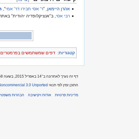
אהרן היימאן
, "
ר' אסי חבירו דר' אמי
",
ת
רבי אסי
, ב"אנציקלופדיה יהודית" באתר 
קטגוריות
:
דפים שמשתמשים בפרמטרים כפ
דף זה נערך לאחרונה ב־14 באפריל 2015, בשעה 13:58.
התוכן זמין לפי תנאי
-Noncommercial 3.0 Unported
מדיניות פרטיות
אודות ויקישיבה
הבהרות משפטיו