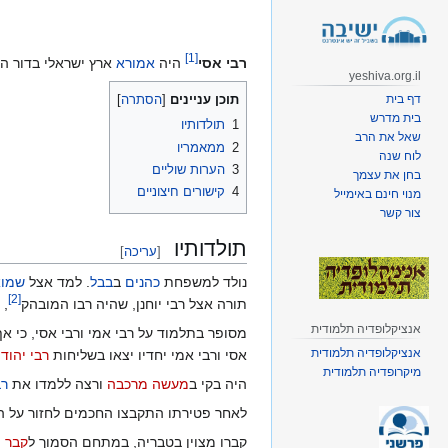
קפיצה
קפיצה
לניווט
לחיפוש
]
1
[
רבי אסי
היה
אמורא
ארץ ישראלי בדור ה
yeshiva.org.il
דף בית
תוכן עניינים
בית מדרש
1
תולדותיו
שאל את הרב
2
ממאמריו
לוח שנה
3
הערות שוליים
בחן את עצמך
4
קישורים חיצוניים
מנוי חינם באימייל
צור קשר
תולדותיו
[
עריכה
]
נולד למשפחת
כהנים
ב
בבל
. למד אצל
שמוא
]
2
[
תורה אצל רבי יוחנן, שהיה רבו המובהק‏‏
, 
אנציקלופדיה תלמודית
אנציקלופדיה תלמודית
אסי ורבי אמי יחדיו יצאו בשליחות
רבי יהוד
מיקרופדיה תלמודית
היה בקי ב
מעשה מרכבה
ורצה ללמדו את
רב
לאחר פטירתו התקבצו החכמים לחזור על 
קברו מצוין בטבריה, במתחם הסמוך ל
קבר 