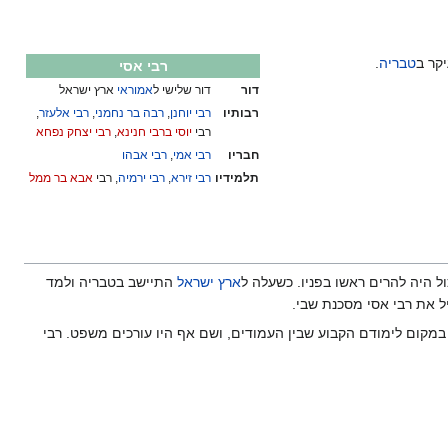
יקר ב
טבריה
.
רבי אסי
דור
דור שלישי ל
אמוראי
ארץ ישראל
רבותיו
רבי יוחנן
,
רבה בר נחמני
,
רבי אלעזר
,
רבי
יוסי ברבי חנינא
,
רבי יצחק נפחא
חבריו
רבי אמי
,
רבי אבהו
תלמידיו
רבי זירא
,
רבי ירמיה
, רבי
אבא בר ממל
ול היה להרים ראשו בפניו. כשעלה ל
ארץ ישראל
התיישב בטבריה ולמד
ל את רבי אסי מסכנת שבי.
ה, נהגו להתפלל דווקא בבית מדרשם במקום לימודם הקבוע שבין העמודים, ושם אף היו עורכים משפט. רבי