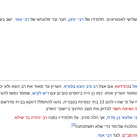
שלישי לאמוראים. תלמידו של
רבי יוחנן
, חבר ובר פלוגתא של
רבי אמי
. ישב בע
ל
ב
נהרדעא
וגם אצל
רב
ו
רב הונא
ב
סורא
. העריץ עד מאוד את רב הונא ולא יכ
ומאוד העריץ אותו. כמו כן היה ביחסים טובים עם
ריש לקיש
, שמסר נפשו להצי
מסופר בתלמוד על רבי אמי ורבי אסי, כי אף על פי שהיו להם 13 בתי כנסיות בטברי
ה נשיאה השני
לבדוק את מצב החינוך ביישובי הארץ.
י אלעזר בן פדת
, אך הלה סירב. על תלמידיו נמנה
רב יהודה בר שילא
.
]
3
[
ההלכות שלימד כדי שלא תשתכחנה
.
הרמב"ם
, לצד
רבי אמי
.