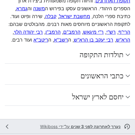
תקופת האחרונים
. והיווה תקופה משמעותית ביצירת ארון
הספרים היהודי. הראשונים עסקו בפירוש ה
משנה
וה
גמרא
,
כתיבת ספרי הלכה,
מחשבת ישראל
,
קבלה
, שירה ופיוט ועוד.
לתקופת הראשוניים מיוחסים מאות רבנים. מהבולטים שבהם:
הרי"ף
,
רש"י
,
ר"י מיגאש
,
הרמב"ם
,
הרמב"ן
,
רבי יהודה הלוי
,
הרא"ש
,
רבי יעקב בן הרא"ש
, ה
רשב"א
, ה
ריטב"א
ועוד רבים.
תולדות התקופה
כתבי הראשונים
יחסם לארץ ישראל
נערך לאחרונה לפני 3 שנים
על־ידי
Wikiboss