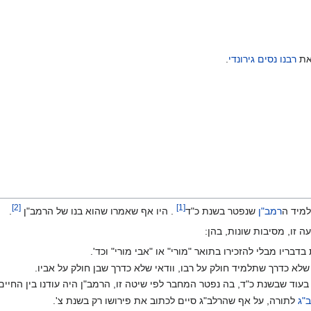
מאת
רבנו נסים גירונדי
.
]
2
[
]
1
[
למיד ה
רמב"ן
שנפטר בשנת כ"ד
. היו אף שאמרו שהוא בנו של הרמב"ן
.
זו, מסיבות שונות, בהן:
ריו מבלי להזכירו בתואר "מורי" או "אבי מורי" וכד'.
לא כדרך שתלמיד חולק על רבו, וודאי שלא כדרך שבן חולק על אביו.
בעוד שבשנת כ"ד, בה נפטר המחבר לפי שיטה זו, הרמב"ן היה עודנו בין החיי
"ג
לתורה, על אף שהרלב"ג סיים לכתוב את פירושו רק בשנת צ'.