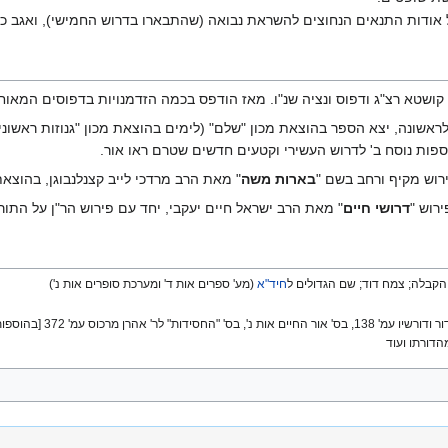
אודות התנאים הנחוצים להשראת נבואה (שהתבארו בדרוש החמישי), ואגב כך 
קושטא רצ"ג ודפוס ונציה שנ"ו. מאז הודפס בכמה הזדמנויות בדפוסים המאוח
אשונה, יצא הספר בהוצאת מכון "שלם" (לימים בהוצאת מכון "גנוזות ראשוני
ספות נוסח ב' לדרוש העשירי וקטעים חדשים שטרם ראו אור.
רוש מקיף ורחב בשם "
בארות משה
" מאת הרב מרדכי לייב קצנלנבוגן, בהוצא
רוש "
דרושי חיים
" מאת הרב ישראל חיים יעקבי, יחד עם פירוש הר"ן על התור
חיד"א
(מע' ספרים אות ד' ומערכת סופרים אות נ')
כך נכתב בכל הדפוסים, 