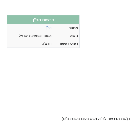
דרשות הר"ן
מחבר
הר"ן
נושא
אמונה ומחשבת ישראל
דפוס ראשון
ה'רצ"ג
ם (את הדרשה לר"ה נשא בעכו בשנת כ"ט).