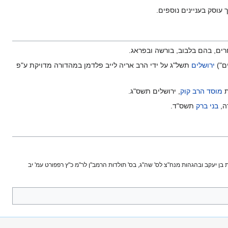
עוסק בעניינים נוספים.
רים, בהם בלבוב, בורשה ובפראג.
ם")
ירושלים
תשל"ג על ידי הרב אריה לייב פלדמן במהדורה מדויקת ע"פ
ת
מוסד הרב קוק
, ירושלים תשס"ג.
ה,
בני ברק
תשס"ד.
וכן כתבו בס' דור דור ודורשיו עמ' 138, בס' אור החיים אות נ', בס' "החסידות" לר' אהרן מרכוס עמ' 372 [בהוספות בן יעקב ובהגהות מנח"צ לס' שה"ג, בס' תולדות הרמב"ן לר"מ כ"ץ רפפורט עמ' יב