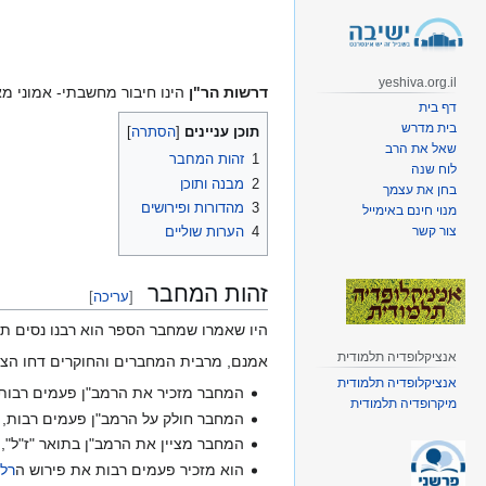
קפיצה
קפיצה
לניווט
לחיפוש
yeshiva.org.il
דרשות הר"ן
הינו חיבור מחשבתי- אמוני 
דף בית
בית מדרש
תוכן עניינים
שאל את הרב
1
זהות המחבר
לוח שנה
2
מבנה ותוכן
בחן את עצמך
3
מהדורות ופירושים
מנוי חינם באימייל
צור קשר
4
הערות שוליים
זהות המחבר
[
עריכה
]
היו שאמרו שמחבר הספר הוא רבנו נסים ת
אנציקלופדיה תלמודית
אמנם, מרבית המחברים והחוקרים דחו הצעה 
אנציקלופדיה תלמודית
המחבר מזכיר את הרמב"ן פעמים רבות בדב
מיקרופדיה תלמודית
המחבר חולק על הרמב"ן פעמים רבות, ש
המחבר מציין את הרמב"ן בתואר "ז"ל", 
הוא מזכיר פעמים רבות את פירוש ה
רלב