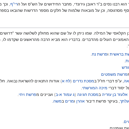
א רבנו נסים ב"ר ראובן גירונדי, מחבר החידושים על הש"ס ועל ה
רי"ף
, וכך 
ר יוסף מסרגוסה, וכן על מובאות שלמות של חלקים מספר הדרשות שהובאו בספ
ן הקלאסי של המילה. שמו ניתן לו על שם שהוא מחולק לשלושה עשר "דרושים"
ות האמוניים העולים מהדברים. בדבריו הוא מביא הרבה מהראשונים שקדמו לו
.
ת בראשית
ו
פרשת נח
.
ת
.
ודש
פרשת משפטים
אה
, ע"פ דברי חז"ל ב
מסכת נדרים
(
לח א
)
אודות התנאים להשראת נבואה. חלק 
ל יסוד דברי
מיכה המורשתי
.
 אלעזר בן עזריה
ב
מסכת חגיגה
(
ג עמוד א-ב
)
ועניינים מ
פרשת ויחי
.
עלתך
, בעיקר פרשת דיבור
אהרן
ו
מרים
ב
משה
.
ים
.
שת שופטים.