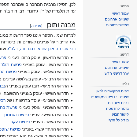
לכן, הסיקו מרבית המחברים שמחבר הספר הו
פרשני
עדות תלמידו של ר"ן גירונדי, רבי דוד ב"
עמוד ראשי
שינויים אחרונים
מבנה ותוכן
שאלות פתוחות
[
עריכה
]
למרות שמו, הספר איננו ספר דרשנות במוב
את הדיבור על עניינים קשורים ודן ביסוד
רבי אברהם אבן עזרא
,
רבנו יונה
,
רלב"ג
ועוד
דרשני
הדרוש הראשון- עוסק ברובו בענייני
פרש
עמוד ראשי
הדרוש השני- עוסק בענייני
פרשת תולדו
שינויים אחרונים
הדרוש השלישי- עוסק בענייני
פרשת הח
ערך דרשני חדש
הדרוש הרביעי- עוסק בשלושה עניינים מ
כלים
הדרוש החמישי- רובו עוסק בענייני ה
נבו
דפים המקושרים לכאן
הדרוש השישי- עוסק בענייני התשובה, ע
שינויים בדפים המקושרים
הדרוש השביעי- עוסד בדרשותיו של
רבי
דפים מיוחדים
הדרוש השמיני- עוסק בענייני
פרשת בה
גרסה להדפסה
קישור קבוע
הדרוש התשיעי- ענייני
פרשת ואתחנן
מידע על הדף
הדרוש העשר- בענייני
פרשת עקב
.
הדרוש האחד עשר- בענייני
פרשת שופט
הדרוש השנים עשר- גם הוא בענייני פר