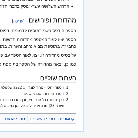
הדרוש השלושה עשר- עוסק בדברי חז"ל 
מהדורות ופירושים
[
עריכה
]
הספר הודפס בשני דפוסים קדמונים, דפוס 
הספר יצא לאור במספר מהדורות חדשות. לר
כתבי יד, בתוספת מבוא נרחב והערות, בתו
על בסיס מהדורה זו, יצא לאור הספר עם פי
כמו כן, יצאה מהדורה של הספר בתוספת פי
הערות שוליים
↑
ספר יוחסין (מהד' לונדון ע' 222); שלשלת הקבלה; צמח דוד; שם הגדולים ל
↑
סדר הדורות ושפתי ישנים
↑
הערה 28], הרב אריה לייב פלדמן במבוא למהדורתו ועוד
קטגוריות
:
ספרי ראשונים
ספרי אמונה