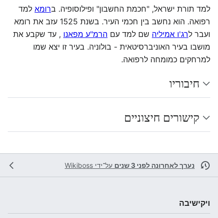
למד תורת ישראל, "חכמת החשבון" ופילוסופיה. ב
רומא
למד
רפואה. הוא נחשב בין חכמי העיר. בשנת 1525 עזב את רומא
ועבר ל
רג'ו אמיליה
שם למד עם
הרמ"ע מפאנו
, עד שקבע את
מושבו בעיר האוניברסיטאית - בולוניה. בעיר זו יצא שמו
למרחקים כמומחה לרפואה.
חיבוריו
קישורים חיצוניים
נערך לאחרונה לפני 3 שנים
על־ידי
Wikiboss
ויקישיבה