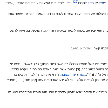
]
22
[
 ש
גזל
או
הזיק
לחברו‏
. וראוי לתקן את המעוות עוד קודם הווידוי
(שערי
פעולות של חסד ויעורר אנשים ללכת בדרכי האמת, דבר זה ישמור אותו
בות הוא יבין אם בכוחו לעמוד בניסיון דומה למה שנכשל בו, וייתן לו שכר
ובתו קשה
(שע"ת א, נא-נב
)
.
שצרותיו בשל חטאיו (ובכלל זה השב ביום מותו);
(ב)
"כאשר ...יגיעו ימי
ע ויחזור בתשובה";
(ד)
"בעת אשר יהגה האדם בתורת ה' ויקרא בדברי
 אל ה' ";
(ה)
"ב
עשרת ימי תשובה
, הירא את דבר ה' לבו יחיל בקרבו
 עת יכון לקראת אלוקיו, כי לא ידע האדם את עתו [זמן מותו]..." (ומאריך
יר את האדם שלא יתבונן בדברים אלו. הוא חותם את דבריו במנותו