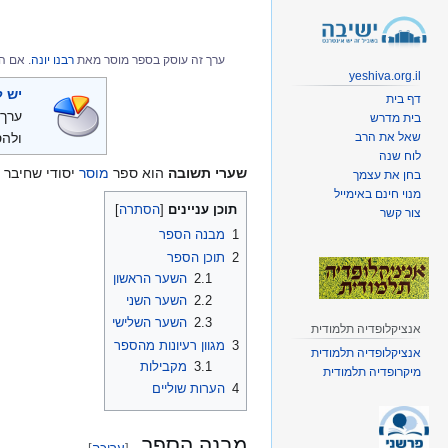
קפיצה
קפיצה
לניווט
לחיפוש
ערך זה עוסק בספר מוסר מאת
רבנו יונה
. אם ה
yeshiva.org.il
יש ל
דף בית
ערך 
בית מדרש
ולהס
שאל את הרב
לוח שנה
שערי תשובה
הוא ספר
מוסר
יסודי שחיבר
בחן את עצמך
מנוי חינם באימייל
תוכן עניינים
צור קשר
1
מבנה הספר
2
תוכן הספר
2.1
השער הראשון
2.2
השער השני
2.3
השער השלישי
אנציקלופדיה תלמודית
3
מגוון רעיונות מהספר
אנציקלופדיה תלמודית
3.1
מקבילות
מיקרופדיה תלמודית
4
הערות שוליים
מבנה הספר