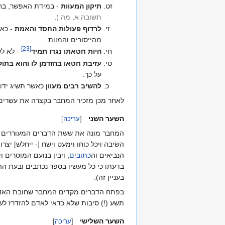
תיקון המעוות
- במידת האפשר, בח
תשובה א, מה
)
.
לרדוף פעולות החסד והאמת
- כאש
מהייסורים והמוות.
]
23
[
היות חטאתו נגדו תמיד
- לא לש
עזיבת חטאו בהזדמן לו והוא בתוק
על כך.
להשיב רבים מעוון
כאשר תשיג ידו.
לאחר מכן מזכיר המחבר בקצרה את עשרים
השער השני
[
עריכה
]
המחבר מונה את ששת הדברים המעוררים 
השׂיבה ויכל כוחו וימעט וישח [- ייחלש] יצרו,
הנביאים וה
כתובים
, ויבין בנועם המוסרים ו
בדעתו כי כל מעשיו בספר נכתבים ובעת הה
בעניין זה).
בפתח הדברים מקדים המחבר שחובת האדם ל
תשע (!) סיבות שלא כדאי לאדם להזדרז לשו
השער השלישי
[
עריכה
]