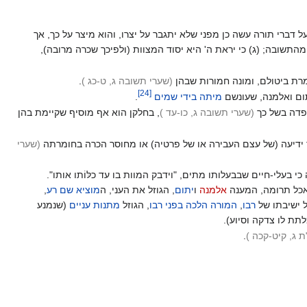
דברי תורה עשה כן מפני שלא יתגבר על יצרו, והוא מיצר על כך, אך
התשובה; (ג) כי יראת ה' היא יסוד המצוות (ולפיכך שכרה מרובה),
רת ביטולם, ומונה חמורות שבהן
(שערי תשובה ג, ט-כג
)
.
]
24
[
יתום ואלמנה, שעונשם
מיתה בידי שמים
‏
.
קפדה בשל כך
(שערי תשובה ג, כו-עד
)
, בחלקן הוא אף מוסיף שקיימת בהן
ר ידיעה (של עצם העבירה או של פרטיה) או מחוסר הכרה בחומרתה
(שערי
 בעלי-חיים שבבעלותו מתים, "וידבק המוות בו עד כלּוֹתו אותו".
שאכל תרומה, המענה
אלמנה
ו
יתום
, הגוזל את העני, ה
מוציא שם רע
,
ל ישיבתו של
רבו
,
המורה הלכה בפני רבו
, הגוזל
מתנות עניים
(שנמנע
תת לו צדקה וסיוע).
ת ג, קיט-קכה
)
.