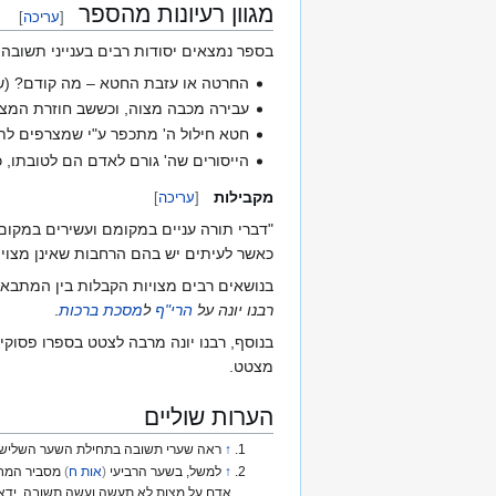
מגוון רעיונות מהספר
[
עריכה
]
בספר נמצאים יסודות רבים בענייני תשובה 
החרטה או עזבת החטא – מה קודם? (שע
עבירה מכבה מצוה, וכששב חוזרת המצוו
חטא חילול ה' מתכפר ע"י שמצרפים לתשו
הייסורים שה' גורם לאדם הם לטובתו, כ
מקבילות
[
עריכה
]
"דברי תורה עניים במקומם ועשירים במקום
כאשר לעיתים יש בהם הרחבות שאינן מצויו
בנושאים רבים מצויות הקבלות בין המתבאר 
רבנו יונה על
הרי"ף
ל
מסכת ברכות
.
בנוסף, רבנו יונה מרבה לצטט בספרו פסוק
מצטט.
הערות שוליים
↑
ראה שערי תשובה בתחילת השער השלישי (
↑
למשל, בשער הרביעי
(
אות ח
)
מסביר המחב
אדם על מצות לא תעשה ועשה תשובה, ידאג ל