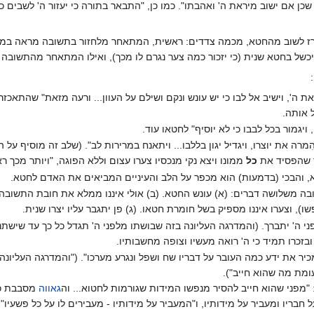
 שכן אם ישוב מיראת ה' ואהבתו". כמו כן, "התבאר בתורה כי יעזור ה' לשבים
לשוב מהחטא, מכמה צדדים: ראשית, המתאחר מלחזור בתשובה מראה במעשיו ש
ל בחטא שנית (כי יזכור כמה צער נגרם לו מכך), ואילו המתאחר מהתשובה בְּב
ו את ה', וישיב אל לבו כי יש עונש ונקם ושילם על העוון... ורעה מזאת" שהתאכ
 אותה.
 ויגמור בכל לבבו כי לא יוסיף" לחטאו עוד.
מרה את יוצרו, ויגדיל יגון בללבו... ויתאנח במרירות לב". (שלב זה מוסיף
ר שהפסיד את
כל
ממונו ויצא נקי מנכסיו צערו עצום וללא הפוגה, "ויותר מכך ר
, והבכי (בדמעות) הוא מכפר על הלב והעיניים המביאים את האדם לחטא.
בה משלושה דברים: (א) עונש החטא. (ב) אולי איננו ממלא את חובת התשובה ב
), וצערו איננו מספיק בשל חומרת חטאו. (ג) פן יתגבר עליו יצרו שנית.
 ה' יתברך. (והמדרגה העליונה בזה שבושתו מלפני ה' תגדל כל כך עד שישתנה 
בזכרו תמיד כי ה' רואה מעשיו וצופה מחשבותיו.
כיר את ידע כמה העובר על דבריו שח ושפל ונגרע מערכו". ("והמדרגה העליונה
עומת מה שהוא חייב").
 "מפני שהוא חייב להסיר מנפשו המידות שגורמות לחטוא... וה
גאווה
מסבבת כמ
 חבריו ומעביר על מידותיו, ו"המעביר על מידותיו - מעבירים לו על כל פשעיו"