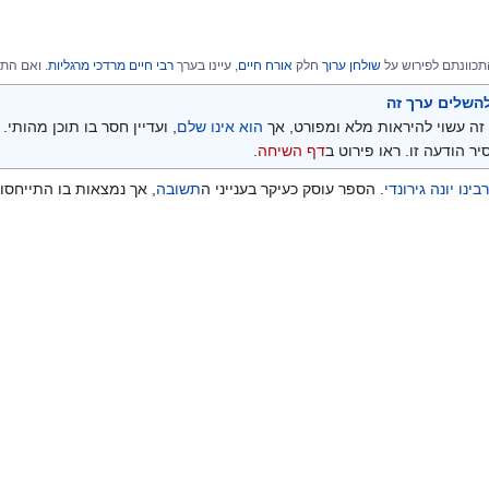
תכוונתם לפירוש על
שולחן ערוך
חלק
אורח חיים
, עיינו בערך
רבי חיים מרדכי מרגליות
. ואם התכ
השלים ערך זה
זה עשוי להיראות מלא ומפורט, אך
הוא אינו שלם
, ועדיין חסר בו תוכן מהותי
יר הודעה זו. ראו פירוט ב
דף השיחה
.
רבינו יונה גירונדי
. הספר עוסק כעיקר בענייני ה
תשובה
, אך נמצאות בו התייחסו