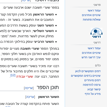
[
עריכה
]
פרשני
בספר שערי תשובה ישנם ארבעה שערים:
עמוד ראשי
השער הראשון
מכיל מעין הקדמה קצרה
שינויים אחרונים
המעכבים את התשובה. בשער זה - חמי
שאלות פתוחות
השער השני
עוסק בששת הדרכים המעור
השער השלישי
, הארוך שבשערים (למעל
מחלק אותן לעשר מדרגות, וזאת "מפני 
השער הרביעי
עוסק בחילוקי הכפרה ב
דרשני
עמוד ראשי
במהלך הספר
שערי תשובה
מצויים יסודות 
שינויים אחרונים
ונזקם לנפש האדם) והן בשער חלקי הספר, ו
ערך דרשני חדש
ממנו יסוד מסוים, אך בפסוק (או בפסוקים 
כלים
רבנו יונה מזכיר בשערי תשובה שערים נוספי
שחיבורים אלו היוו חלקים מחיבור גדול של 
דפים המקושרים לכאן
]
12
[
שינויים בדפים המקושרים
המחבר, רבנו יונה:
שערי עבודה
‏
.
דפים מיוחדים
גרסה להדפסה
תוכן הספר
[
עריכה
]
קישור קבוע
מידע על הדף
השער הראשון
[
עריכה
]
השער פותח בהקדמה קצרה על הטובה שעשה 