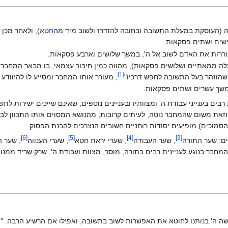
 (העוסקת במעלת התשובה ובחובה להזדרז ולשוב מיד מה
חטא
), ולאחר מכן
שים ושתים פסקאות.
רות את האדם לשוב אל ה', במשך שלושים וארבע פסקאות.
ה ממאתיים ושלושים פסקאות), מהווה כמין חיבור עצמאי, בו מבאר המחבר 
]
1
[
שהוזהר בעל התשובה לחפש דרכיו"‏
, מעורר אותו המחבר ומסייע לו להיוודע ל
משך עשרים ושתים פסקאות.
רבים בענייני עבודת ה' ומצוותיו ובעניינים נוספים, שאינם שייכים ישירות לת
זאת משום שהמחבר נוטה, לעיתים קרובות, מהנושא המסוים אותו התכוון לבאר 
הסמוכים) מופיעים יסודות רוחניים חשובים הנצרכים להבנת הפסוק.
]
6
[
]
5
[
]
4
[
]
3
[
ם: שער התורה‏
, שער העבודה‏
, שערי יראת חטא‏
, שערי הענווה‏
, שער ה
המחבר בנוגע לעניינים רבים בתורה, מוסר, מצוות ועבודת ה', שרק שריד ממנו מ
ה' בנותנו לחוטא את האפשרות לשוב בתשובה, ואפילו אם הרשיע הרבה. "ו