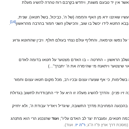
 כאשר אין יד טבעם משגת, ויחדש בקִרבם רוח טהרה להשיג מעלת
איננו ירא מן האף והחֵמה (של ה', כביכול, בשל חטאו). שנית,
]
14
[
ֹא החטא לידו יכשל בו שוב, והכישלון השני חמור בהרבה מהראשון‏
.
זר על נפשו וטימאה, והחליף עולם נצחי בעולם חולף. ויבין שהחוטא גרוע
 על השלב הראשון – החרטה – בו האדם מצטער על חטאו בדומה לאדם
אוי שיצטער ויתאנח מי שהימרה את ה' יתברך"...)
שלימות, כי אף שצערו עצום ובכיו רב, מכל מקום חטאו עצום וחמור
זיו פניו). והדרך להשיג מעלה זו היא על ידי התבודדות לחשוב בגדולת
 בהכנעה המחויבת מדרך התשובה, שיגדיל ויאדיר עבודת ה', ולא יחזיק
ה חטאים, ומגברת יצר לב האדם עליו";
ועוד
שהנכנע הרי הוא מתנהג
(
מסכת דרך ארץ פ"ז ה"ג
;
ר"ה יז.
ועוד)
.