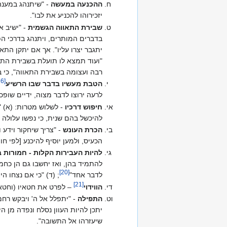
ההכנעה במעשה
- "שיתנהג במענה ר
יזכירוהו להכניע את לבו".
שבירת התאווה הגשמית
- "ישיב אל
בדברים המותרים, ויתנהג בדרכי הפ
יתגבר יצרו עליו". אך אם יתקן התא
"ועוד תמצא לו תועלת בשבירת התאו
רבה ועצומה בשבירת התאווה", כי ב
16
[
הטבת מעשיו בדבר שבו הרשיע
לרעה ירוצו לדבר מצוה, ידיים שופכ
חיפוש דרכיו
- לשלוש מטרות: (א) "
להיכשל בהם שנית, כי נפשו עלולה [
הכרת העונש
- "צריך שיחקור וידע 
הכעיס, ולמען יוסיף להיכנע [לפי חו
להיות העבירות הקלות - חמורות בע
להתמיד בהן, ואז יחשבו גם הן כחמו
]
20
[
לדבר אחד"‏
; (ד) "כי אם נצחו הי
]
21
[
הווידוי
– לפרט את חטאיו (וחטאי
התפילה
- "יתפלל אל ה' ויבקש רחמ
יתכן להיות העוון נסלח ונפדה מן הי
שיעזרהו אל התשובה".