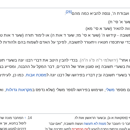
]
26
[
ועבודת ה', ננסה להביא כמה מהם‏
:
ר א' סי' ח)
ה להאיר (שער א סי' מא)
בה - קידוש ה' (שער א סי' מז; שער ד אות ה) או לימוד תורה (שער ד אות טז
די שיתכפרו חטאיו ויתעורר לתשובה, לפיכך על האדם לשמוח בהם ולהודות לה'
 אחר"
(ירושלמי ר"ה פ"ג ה"ה
)
. בכדי להבין היטב את דברי רבנו יונה בשערי ת
ת בשערי תשובה (או סגנון אחר של הדברים, דבר המקל על ההבנה, ומסייע בב
בשערי תשובה ובין דבריו ב
פירושו של רבנו יונה ל
מסכת אבות
. כמו כן, לעית
ים מספר
משלי
, ושימוש בפירושו לספר משלי (שלא נדפס ב
מקראות גדולות
, וא
פסקאות א-ג), ובשער הראשון אות לז.
↑
המחבר מונה שתי 
ליפול בחטא, אך אח
ר כי העובר על
מצות לא תעשה
ועשה תשובה, "ואם עבר
דרכים למנוע מכשול
עוונו ויכסוף ויחכה להגיע ל
יום הכפורים
למען יתרצה אל ה'