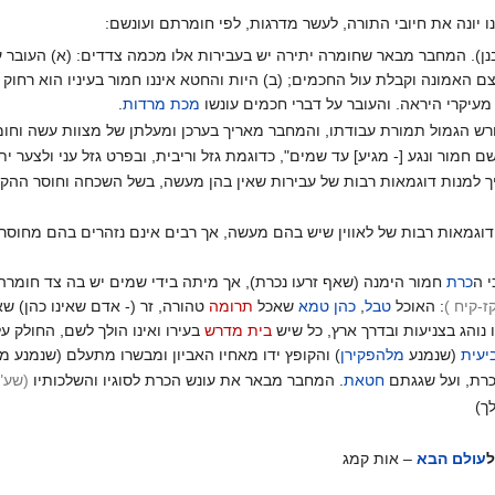
ו יונה את חיובי התורה, לעשר מדרגות, לפי חומרתם ועונשם:
ן). המחבר מבאר שחומרה יתירה יש בעבירות אלו מכמה צדדים: (א) העובר על 
 האמונה וקבלת עול החכמים; (ב) היות והחטא איננו חמור בעיניו הוא רחוק מ
מעיקרי היראה. והעובר על דברי חכמים עונשו
מכת מרדות
.
רש הגמול תמורת עבודתו, והמחבר מאריך בערכן ומעלתן של מצוות עשה וחומ
ם חמור ונגע [- מגיע] עד שמים", כדוגמת גזל וריבית, ובפרט גזל עני ולצער 
ך למנות דוגמאות רבות של עבירות שאין בהן מעשה, בשל השכחה וחוסר הה
דוגמאות רבות של לאווין שיש בהם מעשה, אך רבים אינם נזהרים בהם מחוס
 ה
כרת
חמור הימנה (שאף זרעו נכרת), אך מיתה בידי שמים יש בה צד חומרה כי
קז-קיח
)
: האוכל
טבל
,
כהן
טמא
שאכל
תרומה
טהורה, זר (- אדם שאינו כהן) 
 נוהג בצניעות ובדרך ארץ, כל שיש
בית מדרש
בעירו ואינו הולך לשם, החולק ע
יעית
(שנמנע
מלהפקירן
) והקופץ ידו מאחיו האביון ומבשרו מתעלם (שנמנע מל
כרת, ועל שגגתם
חטאת
. המחבר מבאר את עונש הכרת לסוגיו והשלכותיו
(שע"
ך)
ל
עולם הבא
– אות קמג