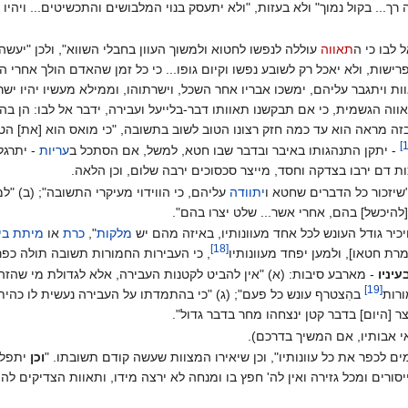
ך... בקול נמוך" ולא בעזות, "ולא יתעסק בנוי המלבושים והתכשיטים... ויהיו 
 לבו כי ה
תאווה
עוללה לנפשו לחטוא ולמשוך העוון בחבלי השווא", ולכן "יעש
רישות, ולא יאכל רק לשובע נפשו וקיום גופו... כי כל זמן שהאדם הולך אחרי
וות ויתגבר עליהם, ימשכו אבריו אחר השכל, וישרתוהו, וממילא מעשיו יהיו ישר
וה הגשמית, כי אם תבקשנו תאוותו דבר-בלייעל ועבירה, ידבר אל לבו: הן בה
זה מראה הוא עד כמה חזק רצונו הטוב לשוב בתשובה, "כי מואס הוא [את] הטב
]
- יתקן התנהגותו באיבר ובדבר שבו חטא, למשל, אם הסתכל ב
עריות
- יתרגל
ות דם ירבו בצדקה וחסד, מייצר סכסוכים ירבה שלום, וכן הלאה.
שיזכור כל הדברים שחטא ו
יתוודה
עליהם, כי הווידוי מעיקרי התשובה"; (ב) "למע
להיכשל] בהם, אחרי אשר... שלט יצרו בהם".
ויכיר גודל העונש לכל אחד מעוונותיו, באיזה מהם יש
מלקות
",
כרת
או
מיתת בית
]
18
[
מרת חטאו], ולמען יפחד מעוונותיו‏
, כי העבירות החמורות תשובה תולה כפר
יניו
- מארבע סיבות: (א) "אין להביט לקטנות העבירה, אלא לגדולת מי שהזהיר 
]
19
[
רות‏
בהִצטרף עונש כל פעם"; (ג) "כי בהתמדתו על העבירה נעשית לו כהיתר
צר [היום] בדבר קטן ינצחהו מחר בדבר גדול".
 אבותיו, אם המשיך בדרכם).
ים לכפר את כל עוונותיו", וכן שיאירו המצוות שעשה קודם תשובתו. "
וכן
יתפלל 
יסורים ומכל גזירה ואין לה' חפץ בו ומנחה לא ירצה מידו, ותאוות הצדיקים להפ