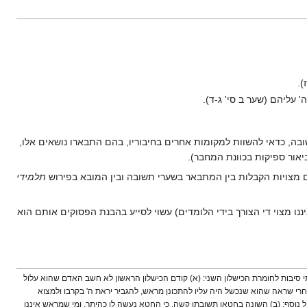
).
 עליהם (שער ב סי' ג-ד).
שובה, כדאי להשוות למקומות אחרים בחיבוריו, בהם התבארו נושאים אלו,
יאור ספיקות בכוונת המחבר).
ים מצויות הקבלות בין המתבאר בשערי תשובה ובין המובא בפירוש
תלמידי
יננו מצוי די הצורך בידי הלומדים) עשוי לסייע בהבנת הפסוקים אותם הוא
סיבות לחומרת הכישלון השני: (א) קודם הכישלון הראשון לא חשב האדם שהוא עלול
רי שראה שהוא שנכשל היה עליו להתכונן מראש, להגביר יראת ה' בקרבו ולמצוא
 נוסף; (ב) השונה בחטאו תשובתו קשה, כי החטא נעשה לו כהיתר. ומי שמראש איננו