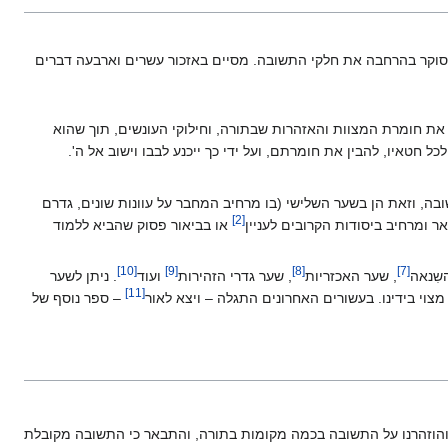
 סוקר בהרחבה את חלקי התשובה. מסיים באזכור עשרים וארבעה דברים
את חומרת המצוות והאזהרות שבתורה, וחילוקי העונשים, תוך שהוא
כל חטאיו, להבין את חומרתם, ועל ידי כך ייכנע לבבו וישוב אל ה'.
שובה, וזאת הן בשער השלישי (בו מרחיב המחבר על עוונות שונים, גדרם
]
2
[
ומרחיב ביסודות הקרובים לעניין‏
או בביאור פסוק שהביא ללמוד
]
10
[
]
9
[
]
8
[
]
7
[
שִנאה‏
, שער האכזריות‏
, שער גדרי הזהירות‏
ועוד‏
. ניתן לשער
]
11
[
צוי בידינו. בעשורים האחרונים התגלה – ויצא לאור‏
– ספר נוסף של
הוזהרנו על התשובה בכמה מקומות בתורה, והתבאר כי התשובה מקובלת