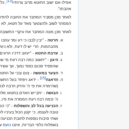
]
13
[
אפילו אם ישוב החוטא מרוב צרותיו‏
, כל
אהבתו".
לאחר מכן מסביר המחבר את החובה להזדרז 
הממהר לשוב ולהצטער מאד על חטאו, לא יכש
לאחר מכן מונה המחבר את עיקרי התשובה:
חרטה
- "יבין לבבו כי רע ומר עוזב
מהבהמות, הרי יש לו דעת, ולא ניצל
עזיבת החטא
- "יעזוב דרכיו הרעים,
היגון
- "יחשוב כמה רבה רעת מי שהִ
שהפסיד סכום כספי נמוך, אך עשי
הצער במעשה
- צום ובכי על החטא
]
15
[
הדאגה
- ידאג ויפחד בעל התשו
(שהימרה את פי ה' והזיק הרבה לנפשו
הבושה
- יתבייש האדם בחטאו מלפני
ה' וכמה רבה רעת הממרה את פיו, ו
הכניעה בכל לב והשִפלות
- "כי המ
טובה לעצמו, כי יקטן הכול בעיניו ל
ושתי סיבות נוספות לחובת הכניעה:
בשפלות כלפי הבריות, איננו
כועס
על