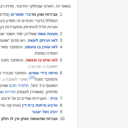
בשער זה, הארוך שבחלקי החיבור, מדרג רבנ
עבירות שהן מ
דברי סופרים
(מדרבנ
המזלזל בדברי חכמים זה חסרון בעצם
וגזרות חז"ל להתרחק מהעבירות הן 
מצוות עשה
שעליהן יסוד השכר ושו
לאו הניתק לעשה
, ויש מהם "שעונש
לאו שאין בו מעשה
, והמחבר מארי
חומרה נוספת.
לאו שיש בו מעשה
, והמחבר מונה 
תשובה ג, עה-קו
)
.
מיתה בידי שמים
, המחבר מבהיר כי
]
25
[
והמחבר מונה‏
(שערי תשובה ג, 
המנאף ביד ורגל,
תלמיד חכם
שאינו
מלתתן, ומשאירן לעצמו) ו
פירות שב
כרת
- העבירות שחייבים על זדונם 
ארבע מיתות בית דין
(אות קכו ואיל
יהרג ואל יעבור
עברות שהעושה אותן אין לו חלק 