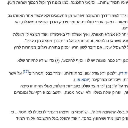
עיניו תמיד שחות... וסימני ההכנעה, כמו מענה רך וקול הנמוך ושחות העין,
ה גדר לשמור דרך התשובה ויפרוש מן התענוגים ולא ימשך אחר תאוותו גם
 התאווה - נמשך אחרי תולדות החומר וירחק מדרך הנפש המשכלת, ואז
ים.
יתר לא אמלא תאוותי, ואיך אשלח ידי באיסור?!
ועוד
תמצא לו תועלת
ע אשר גרם לחטא, ובזה תרצה אל ה' יתברך וימצא חן בעיניו".
 להשפיל עיניו, אם דיבר לשון הרע יעסוק בתורה, רגלים ממהרות לרוץ
ן ידע כמה עוונות יש לו ויוסיף להיכנע", (ג) כדי שידע להיזהר שלא
]
17
[
 דין
, "למען ידע גודל עוונו בהתוודותו, וימרר בבכי תמרורים‏
על אשר
תן וייסורים ממרקים"
(
יומא פו.
)
.
עליה"; (ב) "כי היצר שולט בעבירות הקלות, ואולי תהיה זו סיבה
, ויפרוק עולה מעליו ולא ישמר ממנה, ויחשב עם פורקי-עול ומומרים
בעל-התשובה אל ה'... שיחפוץ בו וירצהו וייעתר לו כאילו לא חטא... כי
יק רצון מה' ושיחפוץ בהם". "
ועוד
יתפלל בעל התשובה אל ה' תמיד