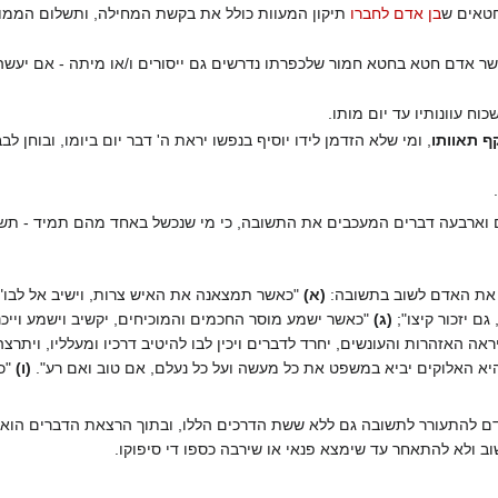
טאים ש
בן אדם לחברו
תיקון המעוות כולל את בקשת המחילה, ותשלום הממון
ר אדם חטא בחטא חמור שלכפרתו נדרשים גם ייסורים ו/או מיתה - אם יעשה 
כוח עוונותיו עד יום מותו.
ף תאוותו
, ומי שלא הזדמן לידו יוסיף בנפשו יראת ה' דבר יום ביומו, ובוחן לב
 וארבעה דברים המעכבים את התשובה, כי מי שנכשל באחד מהם תמיד - תש
את האדם לשוב בתשובה:
(א)
"כאשר תמצאנה את האיש צרות, וישיב אל לבו" 
 גם יזכור קיצו";
(ג)
"כאשר ישמע מוסר החכמים והמוכיחים, יקשיב וישמע וייכנ
יראה האזהרות והעונשים, יחרד לדברים ויכין לבו להיטיב דרכיו ומעלליו, ויתרצה
יא האלוקים יביא במשפט את כל מעשה ועל כל נעלם, אם טוב ואם רע".
(ו)
"כל
התעורר לתשובה גם ללא ששת הדרכים הללו, ובתוך הרצאת הדברים הוא מזה
ב ולא להתאחר עד שימצא פנאי או שירבה כספו די סיפוקו.