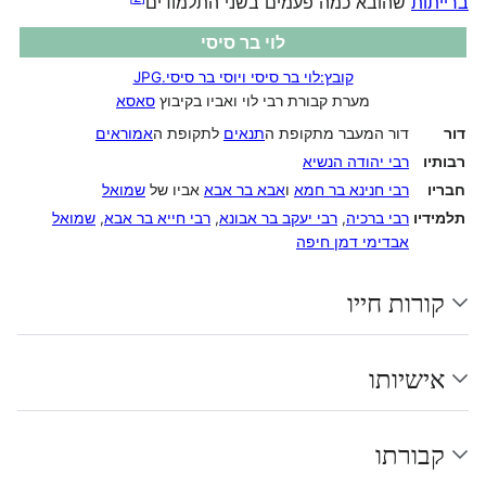
ברייתות
שהובא כמה פעמים בשני התלמודים‏
לוי בר סיסי
קובץ:לוי בר סיסי ויוסי בר סיסי.JPG
מערת קבורת רבי לוי ואביו בקיבוץ
סאסא
דור
דור המעבר מתקופת ה
תנאים
לתקופת ה
אמוראים
רבותיו
רבי יהודה הנשיא
חבריו
רבי חנינא בר חמא
ו
אבא בר אבא
אביו של
שמואל
תלמידיו
רבי ברכיה
,
רבי יעקב בר אבונא
,
רבי חייא בר אבא
,
שמואל
אבדימי דמן חיפה
קורות חייו
אישיותו
קבורתו