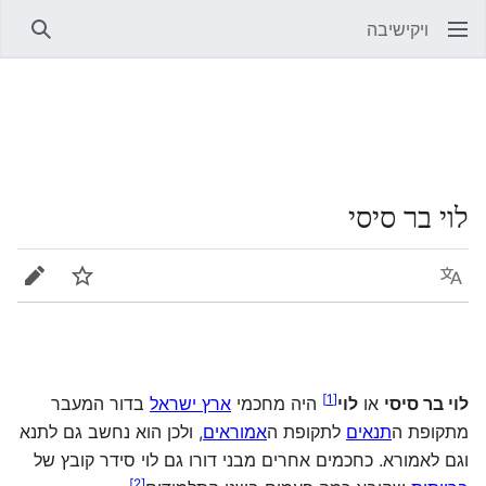
ויקישיבה
חיפוש
לוי בר סיסי
שפה
מעקב
עריכה
]
1
[
לוי בר סיסי
או
לוי
היה מחכמי
ארץ ישראל
בדור המעבר
מתקופת ה
תנאים
לתקופת ה
אמוראים
, ולכן הוא נחשב גם לתנא
וגם לאמורא. כחכמים אחרים מבני דורו גם לוי סידר קובץ של
]
2
[