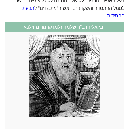
בעל השפעה מכרעת על עולם התורה על כל ענפיה. נחשב
לסמל ההתמדה והשקדנות. ראש ה"מתנגדים" ל
תנועת
החסידות
.
רבי אליהו ב"ר שלמה זלמן קרמר מווילנא