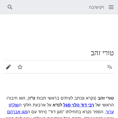
ויקישיבה
חיפוש
טורי זהב
שפה
מעקב
עריכה
טורי זהב
(נקרא ונכתב לעיתים בראשי תבות
ט"ז
), הוא חיבורו
הראשי של
רבי דוד הלוי סגל
לנדא
על ארבעת חלקי ה
שולחן
ערוך
. הספר נקרא בתחילתו "מגן דוד" (ויחד עם ה
מגן אברהם