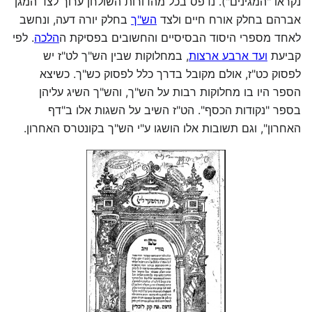
נקראו "המגינים"). נדפס בכל מהדורות השולחן ערוך לצד המגן
אברהם בחלק אורח חיים ולצד
הש"ך
בחלק יורה דעה, ונחשב
לאחד מספרי היסוד הבסיסיים והחשובים בפסיקת ה
הלכה
. לפי
קביעת
ועד ארבע ארצות
, במחלוקות שבין הש"ך לט"ז יש
לפסוק כט"ז, אולם מקובל בדרך כלל לפסוק כש"ך. כשיצא
הספר היו בו מחלוקות רבות על הש"ך, והש"ך השיג עליהן
בספר "נקודות הכסף". הט"ז השיב על השגות אלו ב"דף
האחרון", וגם תשובות אלו הושגו ע"י הש"ך בקונטרס האחרון.