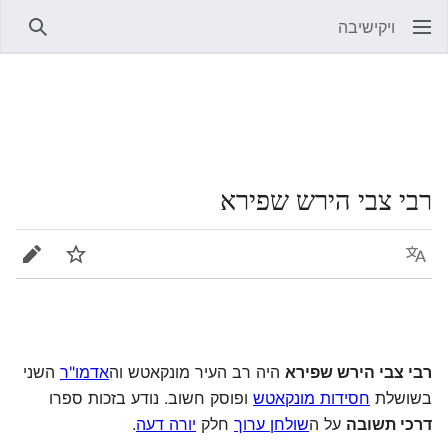
ויקישיבה
חיפוש
רבי צבי הירש שפירא
שפה
מעקב
עריכה
רבי צבי הירש שפירא
היה רב העיר מונקאטש וה
אדמו"ר
השני
בשושלת
חסידות מונקאטש
ופוסק חשוב. נודע בזכות ספרו
דרכי תשובה
על ה
שולחן ערוך
חלק
יורה דעה
.