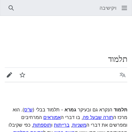
ויקישיבה
חיפוש
תלמוד
שפה
מעקב
עריכה
תלמוד
הנקרא גם ובעיקר
גמרא
- תלמוד בבלי (
ש"ס
). הוא
מרכז ה
תורה שבעל פה
, בו דברי ה
אמוראים
המרחיבים
ומפרשים את דברי ה
משניות
,
ברייתות
ו
תוספתות
, כפי שקיבלו