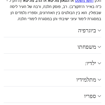
חלק
חושן משפט
או
הגאון מליסא
או
הרב מליסא
(ה'תק"ל -
כ"ה באייר ה'תקצ"ב). רב, פוסק הלכה, ורבהּ של העיר ליסה
שבפולין. הוא בין הבולטים בין האחרונים, וספריו נלמדים הן
במסגרת לימוד עיוני ישיבתי והן במסגרת לימודי הלכה.
ביוגרפיה
משפחתו
ילדיו:
מתלמידיו
ספריו