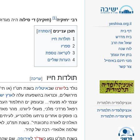
קפיצה
קפיצה
לניווט
לחיפוש
]
1
[
רבי יחזקיה
(חזקיה) די סילוה
היה מגדולי
yeshiva.org.il
דף בית
תוכן עניינים
בית מדרש
1
תולדות חייו
שאל את הרב
2
ספריו
לוח שנה
3
לקריאה נוספת
בחן את עצמך
4
הערות שוליים
מנוי חינם באימייל
צור קשר
תולדות חייו
[
עריכה
]
נולד ב
ליוורנו
שב
איטליה
בשנת תט"ז (או תי"ט
מירושלים, וכנראה בהשפעתו עלה ל
ארץ יש
עצמי לא מנעתי... ובעומק ים התלמוד העמק
אנציקלופדיה תלמודית
רפאל מרדכי מלכי, מעולי ליוורנו. מהר מא
אנציקלופדיה תלמודית
בו פוסקים אחרים נרתעו מלהכריע, לעיתים
מיקרופדיה תלמודית
האלהים לאורה נתכוונתי". בשנת תמ"ט, לאחר
שלמה אלגאזי- רבה של קהיר.
בשנת תמ"ט נסע כ
שד"ר
ל
אירופה
, שם שהה 