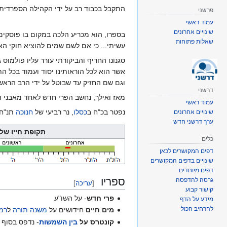
התקבל בכבוד רב על ידי הקהילה הספרדית.
פרשני
עמוד ראשי
שינויים אחרונים
בספרו, הוא מכריע הלכה במקום בו פוסקים
שאלות פתוחות
עשיתי... כי אם לשם שמים להוציא חוקי האל
סגנונו החריף והביקורתי עורר עליו פולמוס ג
אשר הוא לכל הוראותינו יסוד ועמוד בכל ה
וגם שם החזיק עד שבוטל על ידי הרב הראשי
דרשני
מאז ואילך, נחשב הפרי חדש לאחד מאבני 
עמוד ראשי
נפטר בכ"ח ב
כסלו
, נר רביעי של
חנוכה
תנ"ח,
שינויים אחרונים
ערך דרשני חדש
תקופת חייו של 
כלים
דפים המקושרים לכאן
שינויים בדפים המקושרים
דפים מיוחדים
ספריו
גרסה להדפסה
[
עריכה
]
קישור קבוע
פרי חדש
- על השו"ע
מידע על הדף
להרחיב הכול
מים חיים
חידושים על
משנה תורה
ל
רמ
קונטרס על
בין השמשות
- נדפס בסוף 