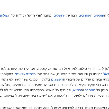
 ה
פוסקים
ה
אחרונים
ורבה של
ירושלים
, מחבר "
פרי חדש
" (פר"ח) על ה
שולחן 
) לרבי דוד די סילוה. למד אצל רבי שמואל קוסטא, מגדולי חכמי ליוורנו. למד
ראל
בהיותו בן 20 והתיישב בירושלים, שם למד מפי
מהר"ם גלאנטי
. בתקופה 
תי ובימים אדירים של חיבורי ה
ראשונים
צללתי... כמעט שינה לעיני לא נתתי
ד רכש רבי חזקיה בקיאות, לצד החריפות הגדולה שהיתה בו. בירושלים החל לח
 חולק על
המחבר
וה
רמ"א
, ולהוסיף על השו"ע. בהקדמתו הוא מדגיש "כי לא להג
 פטירת מהר"ם גלאנטי, החל לכהן כראש "ישיבת בית יעקב ויגה" במקומו. בין
במקומות שונים. בדרכו לאירופה ארעו לו כמה ניסים, כפי שמתאר בהקדמת ספ