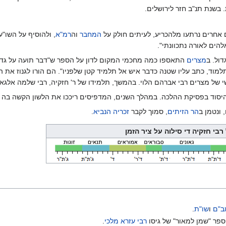
 בשנת תנ"ב חזר לירושלים.
 אחרים נרתעו מלהכריע, לעיתים חולק על
המחבר
וה
רמ"א
, ולהוסיף על השו"ע
הים לאורה נתכוונתי".
דול. ב
מצרים
התאספו כמה מחכמי המקום לדון על הספר ש"דבר תועה על גדולי 
תלמוד, כתב עליו שטנה כדבר איש אל תלמיד קטן שלפניו". הם הורו לגנוז את 
 של מצרים רבי אברהם הלוי. בהמשך, תלמידו של ר' חזקיה, רבי שלמה אלגאזי
היסוד בפסיקת ההלכה. במהלך השנים, המדפיסים ריככו את הלשון הקשה בה 
 ונטמן ב
הר הזיתים
, סמוך לקבר
זכריה הנביא
.
רבי חזקיה די סילוה על ציר הזמן
ב"ם
ו
שו"ת
.
ספר "שמן למאור" של גיסו
רבי עזרא מלכי
.