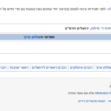
ה
- לפני פטירתו ציווה לגנזם (כנראה יחד עמהם נגנז בטעות גם פרי חדש על 
זיה די סילוה
, ירושלים תרפ"ט
מפרשי ה
שולחן ערוך
לחן ערוך
רבנים איטלקים
רבנים ראשיים לירושלים
ראשי ישיבות
רבני
Attribution
אלא אם נאמר אחרת.
ת
תצוגת מכשירים ניידים