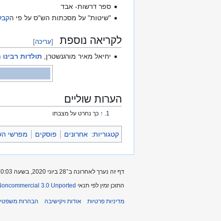
ספר דרשות- אבד
"שיטות" על מסכתות הש"ס על פי ה
קבל
לקריאה נוספת
[
עריכה
]
יחיאל מאיר מורגנשטרן,
תולדות רבינו ח
הערות שוליים
↑
כך נחרט על מצבתו
קטגוריות
:
אחרונים
פוסקים
מפרשי השו
דף זה נערך לאחרונה ב־28 ביוני 2020, בשעה 20:03.
התוכן זמין לפי תנאי
-Noncommercial 3.0 Unported
מדיניות פרטיות
אודות ויקישיבה
הבהרות משפטיו