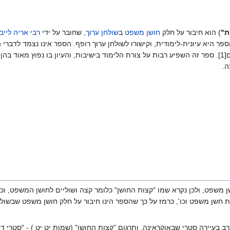
ת"
) הוא חיבור על חלק
חושן משפט
ב
שולחן ערוך
, שחובר על ידי
רבי אריה לייב
ספר היא עיונית-לימודית, וקישורו לשולחן ערוך רופף. הספר אינו נצמד לדבר
בהם כבסיס לבירור סוגיות והעלאת חידושים[1]. ספר זה השפיע רבות על צורת הלימוד בישיבות, והעיון בו נפו
ה.
 משפט, ולכן נקרא שמו "קצות החושן" כלומר קצה ושוליים לחושן המשפט, וכן
ת חשן משפט וכו', כרמז על כך שהספר הינו חיבור על חלק חושן משפט שבשולח
בעיירה סטרי שבאוקראינה, ותרגום "קצות החושן" (שמות יט יט ) - "סטרי דח