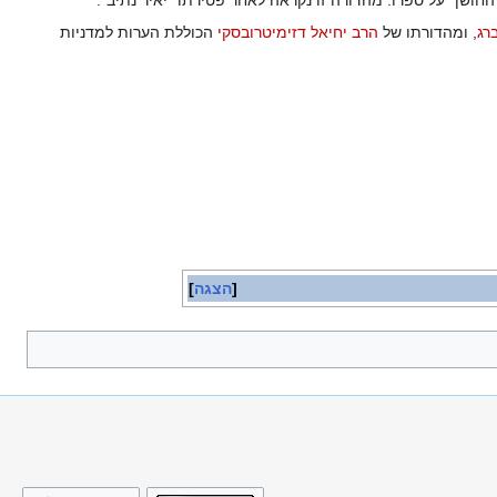
חושן" על ספרו. מהדורה זו נקראה לאחר פטירתו "יאיר נתיב".
רג
, ומהדורתו של
הרב יחיאל דזימיטרובסקי
הכוללת הערות למדניות
הצגה