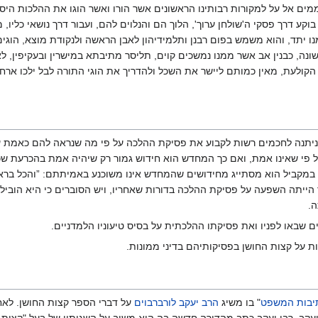
ים אל על למקורות רבותינו הראשונים אשר הורו ואשר הוגו את ההלכות היסוד
קע דרך פסקי ה'שולחן ערוך', הלוך הם והנלוים להם, ועבור דרך נושאי כליו, מ
ו יתד, והוא משמש בפום רבנן ותלמידיהון לאבן הראשה ולנקודת מוצא, הוגים 
נה, כבנין אב אשר ממנו נמשכים קוים, תליסר מתיבתא במישרין ובעקיפין, ל
הקולעת, מאין כמותם ליישר את השכל ולהדריך את הוגי התורה לבל ילכו אר
ניתנה לחכמים רשות לקבוע את פסיקת ההלכה על פי מה שנראה להם כאמת ע
 פי שאינו אמת, ואם כך המחדש הוא חידוש גמור רק שיהיה אמת בהכרעת שכ
מקביל הוא מסתייג מחידושים שהמחדש אינו משוכנע באמיתתם: ”והכל ברא ה
 הייתה השפעה על פסיקת ההלכה בדורות שאחריו, ויש הסוברים כי היא הובילה 
ה.
שבאו לפניו ואת פסיקתו ההלכתית על בסיס טיעוניו הלמדניים.
 על קצות החושן בפסיקותיהם בדיני ממונות.
יבות המשפט
" בו משיג
הרב יעקב לורברבוים
על דברי הספר קצות החושן. לאח