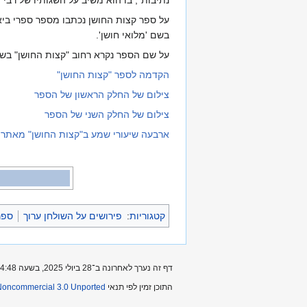
נתיבות", בו הוא משיב על השגותיו של רבי
על ספר קצות החושן נכתבו מספר ספרי ביאו
בשם 'מלואי חושן'.
על שם הספר נקרא רחוב "קצות החושן" בשכו
הקדמה לספר "קצות החושן"
צילום של החלק הראשון של הספר
צילום של החלק השני של הספר
ארבעה שיעורי שמע ב"קצות החושן" מאתר ק
קטגוריות
:
פירושים על השולחן ערוך
ספר
דף זה נערך לאחרונה ב־28 ביולי 2025, בשעה 14:48.
התוכן זמין לפי תנאי
-Noncommercial 3.0 Unported