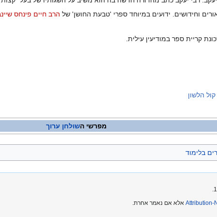
 יעקב. רבי יעקב כתב מהדורה חדשה בה הוא משיב על השגותיו של בעל "קצות ה
רים וחידושים. ידועים במיוחד ספרי 'טבעת החושן' של
הרב חיים פינחס שיינב
נת קריית ספר במודיעין עילית.
ול הלשון
מפרשי ה
שולחן ערוך
ים בלימוד
Attribution
אלא אם נאמר אחרת.