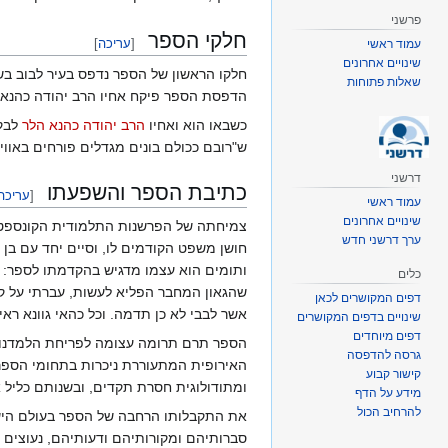
פרשני
חלקי הספר
[
עריכה
]
עמוד ראשי
שינויים אחרונים
חלקו הראשון של הספר נדפס בעיר לבוב בש
שאלות פתוחות
הדפסת הספר פיקח אחיו הרב יהודה כהנא 
כשבאו הוא ואחיו
הרב יהודה כהנא הלר
לבק
ש"רובם ככולם בונים מגדלים פורחים באוויר
דרשני
כתיבת הספר והשפעתו
[
עריכה
עמוד ראשי
שינויים אחרונים
צמיחתה של הפרשנות התלמודית הקונספטואלית במאה ה-18 הובילה לכתיבת ספר 'קצות החו
ערך דרשני חדש
חושן משפט הקודמים לו, וסיים יחד עם בן ז
ותומים הוא עצמו מדגיש בהקדמתו לספר: ”ו
כלים
שהגאון המחבר הפליא לעשות, עברתי על קונ
דפים המקושרים לכאן
אשר לבבי לא כן תדמה. וכל כהאי גוונא ראי
שינויים בדפים המקושרים
דפים מיוחדים
הספר תרם תרומה עצומה לפריחת הלמדנות
גרסה להדפסה
האירופית המתעוררת ניכרות בתחומי הספרו
קישור קבוע
ומתודולוגית חסרת תקדים, ובשנותם כליל א
מידע על הדף
להרחיב הכול
את התקבלותו הרחבה של הספר בעולם הישי
סברותיהם ומקורותיהם ודעותיהם, נעוצים ומ