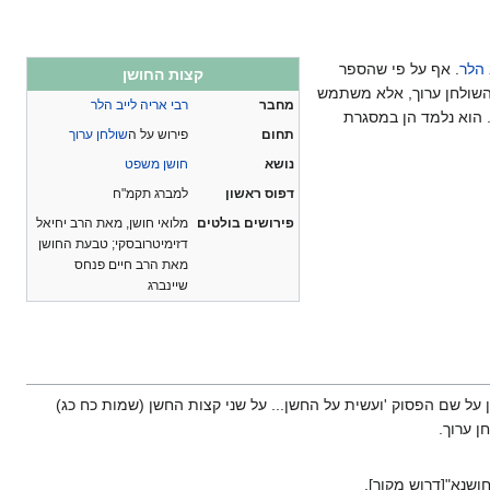
 הלר
. אף על פי שהספר
קצות החושן
י השולחן ערוך, אלא משתמש
מחבר
רבי אריה לייב הלר
ץ מאוד בהן. הוא נלמד הן במסגרת
תחום
פירוש על ה
שולחן ערוך
נושא
חושן משפט
דפוס ראשון
למברג תקמ"ח
פירושים בולטים
מלואי חושן, מאת הרב יחיאל
דזימיטרובסקי; טבעת החושן
מאת הרב חיים פנחס
שיינברג
 על שם הפסוק 'ועשית על החשן... על שני קצות החשן (שמות כח כג)
ן ערוך.
ושנא"[דרוש מקור].