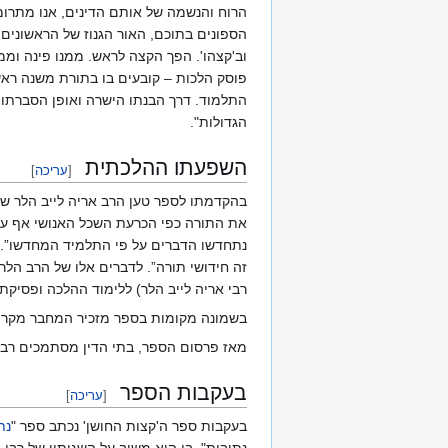
הרוח והנשמה של אותם הדינים, אנו מתרוממ
הספונים בתוכם, האור הגנוז של הראשונים בו
וב'קצהו'. הפך הקצה לראש. ממנו פינה וממנ
פוסק הלכות – קובעים בו בתורת משנה ראשו
התלמוד. דרך הבנתו הישרה ואופן הסברתו 
הגדולות".
השפעתו ההלכתית
[
עריכה
]
בהקדמתו לספר טען הרב אריה לייב הלר ש
את התורה כפי הכרעת השכל האנושי אף על
נתחדשו הדברים על פי התלמיד המחדשו”. ב
זה חידושי תורה”. לדברים אלו של הרב הלר
רבי אריה לייב הלר) ללימוד ההלכה ופסיקת
בשמונה מקומות בספר מזכיר המחבר מקרים 
מאז פרסום הספר, בתי הדין מסתמכים רבות
בעקבות הספר
[
עריכה
]
בעקבות ספר ה'קצות החושן' נכתב ספר "
נת