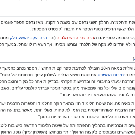
נת ה'תקמ"ח. החלק השני נדפס שם בשנת ה'תקנ"ו. מאז נדפס הספר פעמים ר
הלר שאף הדפיס בסוף הספר את חיבורו "קונטרס הספקות".
ש הסכמה לספריהם מ
הרב צבי הירש מלבוב
(נכד
הרב יעקב יהושע פלק
מחבר
 ולא יורדים לעומקה של הלכה", וגורשו מביתו, אך השאירו לו עותק. במשך הל
]
שן'. הספר נכתב כהמשך לחיבורים
וגו ה
נתיבות המשפט
את סוגת נושאי הכלים לשולחן ערוך. נוכחותם של הסמ"ע,
הרבה יגעתי בחיבורי זה ובדרישות חקרתי ובבדיקות אחר כל מקור וחוצב ההלכה
טריסים שלי וכל מה שמצאתי מהן בספר הנזכר עברתי קולמסי עליהם. ואגב עיו
תי להזכיר טעמו וטעמא דידי והרואה יבחר”.
 באירופה. את שיטת הלימוד הזו מתאר חוקר התלמוד והספרות הרבנית ישר
ת הרבנית האורתודוקסית בת הזמן לא פחות, ואולי יותר, מאשר בתנועת הה
ת מערכות הלימוד הישנות ואת סדר העדיפויות בתוכן".
בות ומרכזיותו בתהליך התפתחותה של שיטת הלימוד החדשה בישיבות ליטא מ
שורשים ומבוססים ב'קצות החושן' יותר מבחושן (השולחן ערוך) גופו. החושן נ