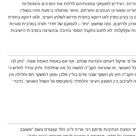
יות, ויורדים למעמקי צפונותיהם לדלות את הפנינים והמרגליות
ורינו ומאורינו הכוהנים ותורתם, וחוזר ומתגלה ביפעת זהרו בשוליו
בו בעיון נמרץ לאו דווקא בתורת פירוש לשלחן הערוך, ולאו דווקא בתורת
ארכן ולרחבם, ומה שחשוב יותר – לעמקם של חדרי תורה במרבית סוגיות
חות עקלקלות. לא לחנם נתקבל הספר בחיבה ובהערצה במרבית הישיבות
ל פי שיקול דעתם והכרעת שכלם, אף אם באמת האמת שונה: ”נתן לנו
ל האנושי, וזו שהראה הקב"ה למשה כל מה שתלמיד ותיק עתיד לחדש כי
קב"ה חוץ מן השקר שבני אדם בודין מלבן ומאן דמשקר חס וחלילה אין
לערבוב בין הסגנון העיוני והלמדני (המבוסס על השכל האנושי, כדברי
ר הפצת הנתיבות פרסם רבי אריה לייב הלר קונטרס בשם "משובב