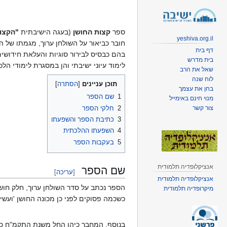
קפיצה
קפיצה
לניווט
לחיפוש
ספר
קצות החושן
(בעגה הישיבתית
"הקצו
yeshiva.org.il
חובר כביאור על השולחן ערוך, מגמתו של ה
דף בית
בית מדרש
לימוד עיוני ישיבתי והן במסגרת לימודי הלכ
שאל את הרב
לוח שנה
תוכן עניינים
בחן את עצמך
1
שם הספר
מנוי חינם באימייל
2
חלקי הספר
צור קשר
3
כתיבת הספר והשפעתו
4
השפעתו ההלכתית
5
בעקבות הספר
אנציקלופדיה תלמודית
שם הספר
[
עריכה
]
אנציקלופדיה תלמודית
הספר נכתב על סדר השולחן ערוך, חלק חושן
מיקרופדיה תלמודית
כשכמה פסוקים לפני כן מכונה החושן 'ועשי
בנוסף, המחבר כיהן החל משנת התקמ"ח כרב 