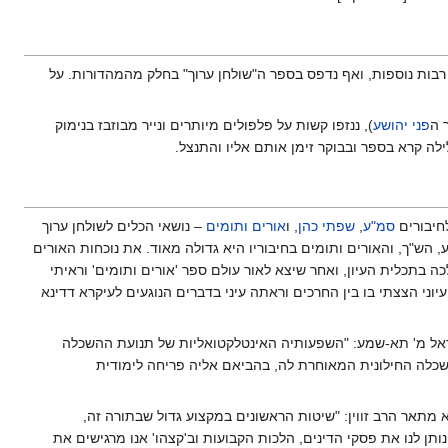
בות נוספות, ואף נדפס בספר ה"שולחן ערוך" בחלק מהמהדורות. על
 ה
פני יהושע
), ננזפו קשות על פלפולים מיותרים ונייר מבוזבז בנימוק
ילה קרא בספר ובבוקר זימן אותם אליו והתנצל.
סמ"ע
,
שפתי כהן
, ו
אורים ותומים
– נושאי הכלים לשולחן ערוך
 הש"ך, והאורים ותומים בחיבוריו היא גדולה מאוד. את נוכחות האורים
 בתכלית העיון, ואחר שיצא לאור עולם ספר 'אורים ותומים' וראיתי
ני הצצתי בו בין החרכים וראתה עיני בדברים הנוגעים לעיקרא דדינא
אל מ' תא-שמע: "השפעותיה האינטלקטואליות של תנועת ההשכלה
שכלה החילונית המאוחרת לה, בהביאם אליה פריחה לימודית
תאר הרב זווין: "שיטות הראשונים במקצוע גדול שבתורה זה,
ותן לנו את פסקי הדינים, הלכות הקבועות וב'קצהו' אנו מרגישים את