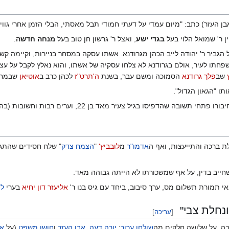
ן העזר) כתב: "מיום עמדי על דעתי חמודי תבל מאסתי, הבלי הזמן אחרי גוו
 ר' שמואל הלוי בעל
בגדי ישע
, ואצל ר' גרשון חן טוב בעל
מנחה חדשה
.
שפחתו לעיר, אולם בגרודנא לא צלחו עסקיה של אשתו, והוא נאלץ לקבל על עצ
שב
פלך
גרודנא
הסמוכה ומשם עבר, בשנת
ה'תרט"ז
לכהן כרב ב
אוטיאן
שבמחו
ותו "הגאון הגדול".
בה שהדפיסו בגיל צעיר מאד בן 22, וערים רבות וחשובות (בהן
ת ברכה והתייעצות, ואף ה
אדמו"ר
מ
לובביץ'
"
הצמח צדק
" שלח חסידים שהתגו
חייב בדין, על אף שמשכורתו לא הייתה גבוהה מאד.
תמורת תשלום מס, ערך סיבוב, ביחד עם גיס בנו ר'
אליעזר דון יחיא
בערי
לי
נחלת צבי"
[
עריכה
]
בה, על שלושה חלקים מה
שולחן ערוך
;
יורה דעה
,
אבן העזר
ו
חושן משפט
(על
או