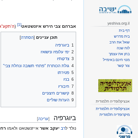
קפיצה
קפיצה
לניווט
לחיפוש
yeshiva.org.il
]
1
[
אברהם צבי הירש איזנשטאט
(
ה'תקע"ג
דף בית
בית מדרש
תוכן עניינים
שאל את הרב
1
ביוגרפיה
לוח שנה
2
ימי עלומיו ונישואיו
בחן את עצמך
3
צדקותיו
מנוי חינם באימייל
4
גולת הכותרת "פתחי תשובה ונחלת צבי"
צור קשר
5
פטירתו
6
בניו
7
חיבוריו
8
קישורים חיצוניים
9
הערות שוליים
אנציקלופדיה תלמודית
אנציקלופדיה תלמודית
מיקרופדיה תלמודית
ביוגרפיה
[
עריכה
]
נולד ל
רב
יעקב אשר
אייזנשטאט ולאמו
רחל