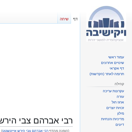
דף
שיחה
עמוד ראשי
שינויים אחרונים
דף אקראי
תרומה לאתר (הקדשות)
קהילה
עקרונות עריכה
עזרה
ארגז חול
זכויות יוצרים
מילון
רבי אברהם צבי הירש
מדיניות והנחיות
דיונים
(הופנה מהדף
רבי אברהם צבי הירש אייזנשטט
)