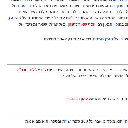
ן ערוך
, בתוספות חידושים והערות משלו. את הפירוש ל
יורה דעה
החל
, בהיותו בן 22 בלבד. בתחילה חשש המחבר להדפיסו, מחמת גילו הצעיר, אולם
 ומורי ההוראה (שכן הוא מסכם להם את כל ספרי האחרונים על ה
שו"ע
),
ב
ב
פולין
הגאון רבי
יוסף שאול נתנזון
, בעל שו"ת "שואל ומשיב", על
בורו על
חושן משפט
, שיצא לאור רק לאחר פטירתו.
הוא סידר את ענייני הכשרות והשחיטה בעיר. ביום
ג' באלול
ה'תרכ"ה
 "הכתב והקבלה" שכיהן כרבה של העיר.
בתו מושה היא אמו של
לאון רבינוביץ
.
ה
" הוא מעיד כי עבר על 180 ספרי
שו"ת
ובספרו הוא מביא את