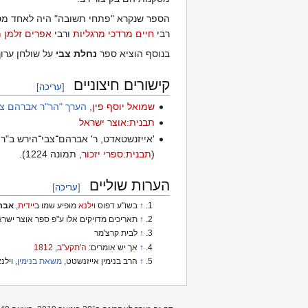
הספר שנקרא "פתחי תשובה" היה לאחד מספר
רבי
חיים מרדכי מרגליות
ורבי
אפרים זלמן מ
בנוסף הוציא ספר
נחלת צבי
על שולחן ערו
קישורים חיצוניים
[
עריכה
]
שמואל יוסף פין
, ‏
הערך "הר"ר אברהם צב
תבנית:אוצר ישראל
'אייזנשטאדט, ר' אברהם־צבי־הירש ב"ר 
(
תבנית:ספרי יזכור
, תמונה 1224).
הערות שוליים
[
עריכה
]
↑
בשו"ע דפוס
וילנא
מופיע שמו ב
יידית
,
אברה
↑
תאריכים מדויקים אלו ע"פ ספר אוצר ישר
↑
לבית קרצ'מר
↑
אך יש אומרים:
ה'תקע"ב
,
1812
↑
הרב בנימין אייזנשטט, ‏
משאת בנימין
, ויל