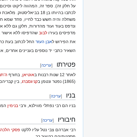
על חלק זה). ספר זה, המהווה ליקוט וסיכום של יותר מ-180 ספ
לכתבו בהיותו בן 18 בביאליסטוק. מלאכת כתיבתו נמשכה ארבע שנים והוא יצא לאור בשנת
משחלה והיה חשש כבד לחייו, פחד שמא ח"ו
ונדפס בעוד ועוד מהדורות, חלקן גם ללא 
מדפיסים בעירו
לבוב
שהדפיסו ללא אישור 
את הפירוש ל
אבן העזר
החל לכתוב בעת כהו
השאיר כתבי יד נוספים בעניינים אחרים, א
פטירתו
[
עריכה
]
לאחר 12 שנות רבנות ב
אוטיאן
, בחורף
ה'תר
(1865) נפטר ונטמן ב
קניגסברג
, בין קבריהם
בניו
[
עריכה
]
בניו הם רבי נפתלי מווילנא, ורבי
בנימין
המכו
חיבוריו
[
עריכה
]
רבי אברהם צבי נטל עליו ללקט
פסקי הלכה
מסקנותיהם בקיצור רב.