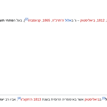
]
2
[
,
1812
,
ביאליסטוק
– ג' ב
אלול
ה'תרכ"ה
,
1865
,
קניגסברג
), בעל ה
פתחי תש
]
4
[
]
3
[
ב
ביאליסטוק
אשר באימפריה הרוסית בשנת
1813
ה'תקע"ג
, אביו רב
יעק