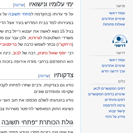
ימי עלומיו ונישואיו
[
עריכה
]
פרשני
עמוד ראשי
על פי עדותו (בהקדמה ל
פתחי תשובה
על אב
שינויים אחרונים
בצעירותו למד בבית המדרש בעיר אצל הדיין
שאלות פתוחות
בגיל 15 נשא לאשה את יענטא רייזל בתו של הגביר ר' יהודה לייב הכהן מגרודנא. אשתו עסקה במסחר בניירות, וקיימה קשרי מסחר עם משרדי השלטונות ב
משרדי השלטונות ל
גרודנא
, ולכן עבר עם מ
(
ה'תקצ"ו
) נבחר לשמש כרבה של
בריסטוביץ
רבי
יוסף שאול נתנזון
, רבה של
לבוב
, כינה א
דרשני
עמוד ראשי
הוא התפרסם ברחבי מזרח אירופה בזכות חיבורו פתחי תשו
שינויים אחרונים
ערך דרשני חדש
צדקותיו
[
עריכה
]
כלים
נודע גם בצדקותו, ורבים שחרו לפתחו לקבל
דפים המקושרים לכאן
שקוימו ומופתים שונים.
שינויים בדפים המקושרים
דפים מיוחדים
נודע בהנהגתו לשלם מכספו את חוב העני ש
גרסה להדפסה
כשיצא החוק המאפשר להיפטר משירות צבאי 
קישור קבוע
מידע על הדף
גולת הכותרת "פתחי תשובה ו
את שמו קנה בזכות ספרו הנודע פתחי תשו