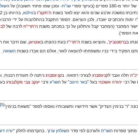
רים (בעיקר ספרי
שו"ת
- ומכן שמו פתחי תשובה) על ה
שולח
ה'תקצ"ו
ב
ווילנא
 ימות והכתבים יאבדו, ולכן הוציאם. הספר התקבל בהתלהבות על ידי הרבנים
אישור המחבר (המחבר קבל והתלונן על כך במכתב משנת
ה'תרי"ח
לרבה של
לבו
את הספר).
נתו ב
ברסטוביץ'
, והוציאו בשנת
ה'תרי"ז
בעת כהונתו ב
אוטיאן
, שם חיבר את חי
ותם הפקיד בידי בניו ומשפחתו להוצאה לאור, אולם הם אבדו בשנות
השואה
.
כ"ה
חלה ועבר ל
קניגסברג
לצורכי רפואה. ב
קניגסברג
ניתנה לו תעודת רבנות, ו
 של רבי
יהודה אשכנזי
בעל "
באר היטב
" על ה
שו"ע
ורבי
יעקב צבי מקלנבורג
בעל
]
5
[
נה "ר' בנימין הצדיק" אשר חידושיו ותשובותיו נאספו לספר "משאת בנימין"‏
מתוך ספרות ה
שו"ת
ולערכם לפי סדר ה
שולחן ערוך
. בהקדמתו לחלק "
יורה דע