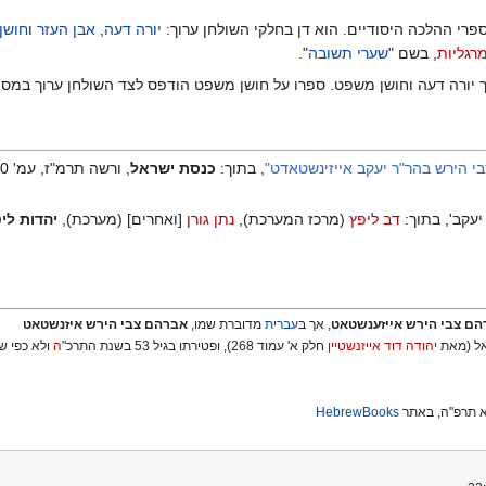
י ההלכה היסודיים. הוא דן בחלקי השולחן ערוך:
יורה דעה
,
אבן העזר
ו
חושן
רגליות
, בשם "
שערי תשובה
".
ך יורה דעה וחושן משפט. ספרו על חושן משפט הודפס לצד השולחן ערוך במס
י הירש בהר"ר יעקב אייזינשטאדט"
, בתוך:
כנסת ישראל
, ורשה תרמ"ז, עמ' 10, באתר
יעקב', בתוך:
דב ליפץ
(מרכז המערכת),
נתן גורן
[ואחרים] (מערכת),
יהדות לי
ם צבי הירש אייזענשטאט
, אך ב
עברית
מדוברת שמו,
אברהם צבי הירש איזנשטאט
אל (מאת
יהודה דוד אייזנשטיין
חלק א' עמוד 268), ופטירתו בגיל 53 בשנת התרכ"
ה
ולא כפי ש
נא תרפ"ה, באתר
HebrewBooks