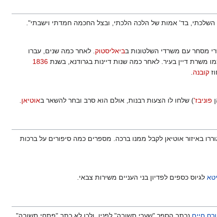
י השלכתי, בד' אמות של הלכה הלכתי, ובצל החכמה חמדתי וישבתי".
ביאליסטוק
. לאחר כמה שנים, עברו
מו משרת דיין בעיר. לאחר כמה שנות דיינות בגרודנא, בשנת
1836
ז
קובנה
.
פוניבז'
) שלחו לו הצעות רבנות, אולם הוא סרב ובחר להשאר ב
אוטיאן
.
ררו באיזור אוטיאן לקבל ממנו ברכה. מספרים כמה סיפורים על ברכות
טא
לגיוס כספים לפדיון בני העניים משירות צבאי.
רח חיים
נכתב הספר "שערי תשובה" לפניו, ולכן לא כתב "פתחי תשובה"