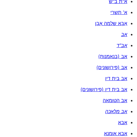
א"ת ב"ש
א' תשרי
אַבָּא שלמה אֶבֶן
אב
אב"ד
אב (בנאמנות)
אב (פירושונים)
אב בית דין
אב בית דין (פירושונים)
אב הטומאה
אב מלאכה
אבא
אבא אומנא