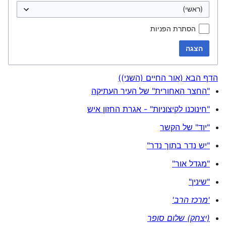
הסתרת הפניות
הצגה
הדף הבא (אור החיים (השני))
"החצר האחורית" של העיר העתיקה
"חינוכנו לקיצוניות" - אגרת החזון איש
"יוד" של הקשר
"יש נדר בתוך נדר"
"מגדל אור"
"שינין"
'מרכז הרב'
(יצחק) שלום סופר