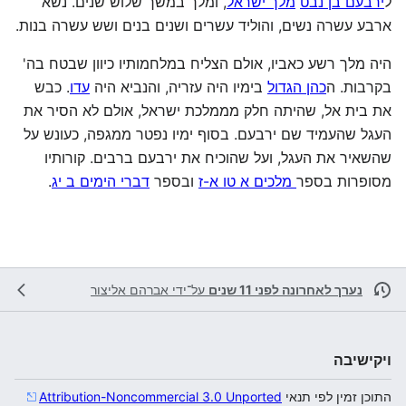
ל
ירבעם בן נבט
מלך ישראל
, ומלך במשך שלוש שנים. נשא
ארבע עשרה נשים, והוליד עשרים ושנים בנים ושש עשרה בנות.
היה מלך רשע כאביו, אולם הצליח במלחמותיו כיוון שבטח בה'
בקרבות. ה
כהן הגדול
בימיו היה עזריה, והנביא היה
עדו
. כבש
את בית אל, שהיתה חלק מממלכת ישראל, אולם לא הסיר את
העגל שהעמיד שם ירבעם. בסוף ימיו נפטר ממגפה, כעונש על
שהשאיר את העגל, ועל שהוכיח את ירבעם ברבים. קורותיו
מסופרות בספר
מלכים א טו א-ז
ובספר
דברי הימים ב יג
.
נערך לאחרונה לפני 11 שנים
על־ידי
אברהם אליצור
ויקישיבה
התוכן זמין לפי תנאי
Attribution-Noncommercial 3.0 Unported