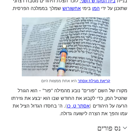
בניית
בית המקדש השני
, לזכר הצלת היהודים מטבח רצחני
שתוכנן על ידי
המן
בימי
אחשורוש
שמלך בממלכה הפרסית.
קריאת מגילת אסתר
היא אחת ממצוות היום
מקורו של השם "פורים" נובע מהמילה "פור" - הוא הגורל
שהטיל המן, כדי לקבוע את החודש שבו הוא יבצע את גזירתו
הרעה על היהודים
(
אסתר ט, כו
)
. ה' בחסדו הגדול הציל את
עמו והפך את הצרה לישועה גדולה.
נס פורים