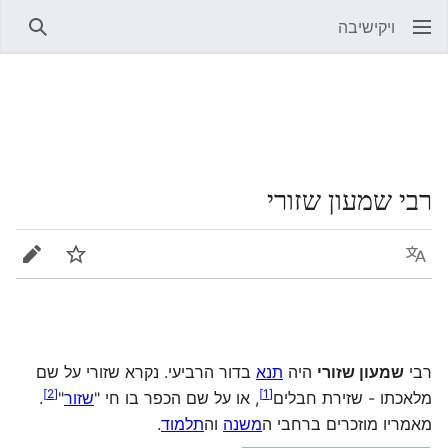
ויקישיבה
חיפוש
רבי שמעון שזורי
שפה
מעקב
עריכה
רבי
שמעון שזורי
היה
תנא
בדור הרביעי. נקרא שזורי על שם
]
2
[
]
1
[
מלאכתו - שזירת חבלים‏
, או על שם הכפר בו חי "
שזור
"‏
.
מאמריו מוזכרים ברחבי ה
משנה
וה
תלמוד
.