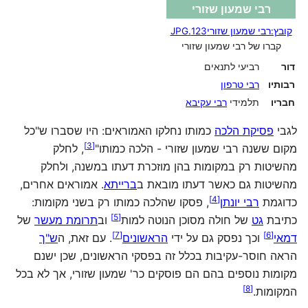
רבי שמעון שזורי
קובץ:רבי שמעון שזורי123.JPG
קברו של רבי שמעון שזורי
דור
רביעי לתנאים
רבותיו
רבי טרפון
חבריו
תלמידי
רבי עקיבא
לגבי
פסיקת הלכה
כמותו נחלקו האמוראים: היו שסברו ש"כל
]
3
[
מקום ששנה רבי שמעון שזורי - הלכה כמותו"‏
, לחלק
מהשיטות רק במקומות בהן מוזכרת דעתו במשנה, ולחלק
מהשיטות גם כאשר דעתו מובאת ב
ברייתא
. אמוראים אחרים,
]
4
[
כדוגמת
רבי יונתן
, פסקו שהלכה כמותו רק בשני מקומות:
]
5
[
כתיבת
גט
של חולה מסוכן הנוטה למות‏
וב
תרומת מעשר
של
]
7
[
]
6
[
דמאי
וכך נפסק גם על ידי
הראשונים
. עם זאת, ה
ש"ך
הראה חוסר-עקיבות בכלל זה בפסקי הראשונים, שכן ישנם
מקומות נוספים בהם הם פוסקים כר' שמעון שזורי, אך לא בכל
]
8
[
המקומות.‏