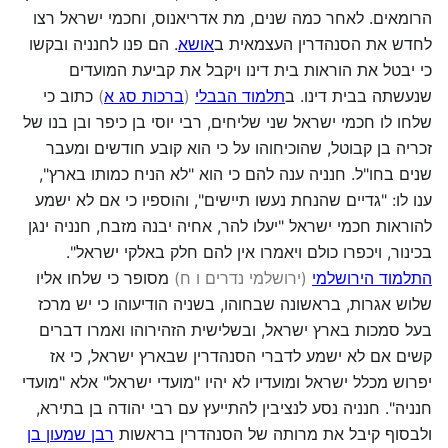
הרומאים. לאחר כמה שנים, מת אדריאנוס, וחכמי ישראל רצו
לחדש את הסנהדרין העצמאית ב
אושא
. הם פנו לחנניה ובקשו
כי יבטל את הוראות בית דינו ויקבל את קביעת המועדים
שנעשתה בבית דינו. ב
תלמוד הבבלי
(
ברכות סג א
)
כתוב כי
שלחו לו חכמי ישראל שני שליחים, רבי יוסי בן כיפר ובן בנו של
זכריה בן קבוטל, שהוכיחוהו על כי הוא קובע חודשים ומעבר
שנים בחו"ל. חנניה ענה להם כי הוא "לא הניח כמותו בארץ",
ענו לו: "גדיים שהנחת נעשו תיישים", והוספיו כי אם לא ישמע
להוראות חכמי ישראל "יעלו להר, אחיה יבנה מזבח, חנניה ינגן
בכינור, ויכפרו כולם ויאמרו אין להם חלק באלקי ישראל".
התלמוד הירושלמי
(ירושלמי נדרים ו ח
)
מסופר כי שלחו אליו
שלוש אגרות, בראשונה שבחוהו, בשניה הודיעוהו כי יש מרכז
בעל סמכות בארץ ישראל, ובשלישית הזהירוהו ואמרו דברים
קשים אם לא ישמע לדברי הסנהדרין שבארץ ישראל, כי אז
יפרוש מכלל ישראל ומועדיו לא יהיו "מועדי ישראל" אלא "מועדי
חנניה". חנניה נסע לנציבין להתייעץ עם רבי יהודה בן בתירא,
ולבסוף קיבל את מרותה של הסנהדרין בראשות
רבן שמעון בן