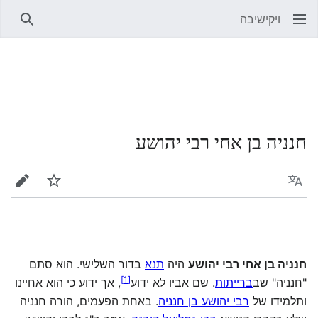
ויקישיבה
חיפוש
חנניה בן אחי רבי יהושע
שפה
מעקב
עריכה
חנניה בן אחי רבי יהושע
היה
תנא
בדור השלישי. הוא סתם
]
1
[
"חנניה" שב
ברייתות
. שם אביו לא ידוע
, אך ידוע כי הוא אחיינו
ותלמידו של
רבי יהושע בן חנניה
. באחת הפעמים, הורה חנניה