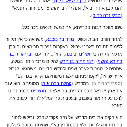
שלא כדברי הנשיא
רבן גמליאל דיבנה
. אמר ר"ג לרבי יהושע:
"הנהג בן אחיך ובוא", וענה לו רבי יהושע: "מפי הורה חנניא"
(
בבלי נדה כד ב
)
.
שמו מוזכר רבות בברייתא, אך במשניות אינו נזכר כלל.
לאחר חורבן הבית וכשלון
מרד בר כוכבא
, משראה כי אין תקווה
ללימוד התורה בארץ ישראל, בעקבות גזירות הרומאים וחורבן
מרכזי התורה ב
ירושלים
וב
יבנה
, החליט יחד עם
רבי יהודה בן
בתירא (השני)
ו
רבי מתיא בן חרש
להקים מרכז רוחני בגולה,
שתהיה לו סמכות לעבר שנים ולחדש חדשים. משהגיעו לגבול
ארץ ישראל, "זקפו עיניהם וזלגו דמעותיהם וקרעו בגדיהם"
(ספרי דברים ב
)
. במדרש
(
קהלת רבה א ח
)
מסופר כי הוא עזב
את ארץ ישראל מפני תקרית, בה אלצוהו ה
נצורים
מכפר נחום
לרכז על החמור בשבת, ובעקבות כך המליץ לו דודו לעזוב את
הארץ.
הוא הקים את בית מדרשו על נהר פקוד שבבל, וביקש לנהוג
בחירות ולא להיות תלוי בסנהדרין בא"י, שהיתה כפופה לשלטון