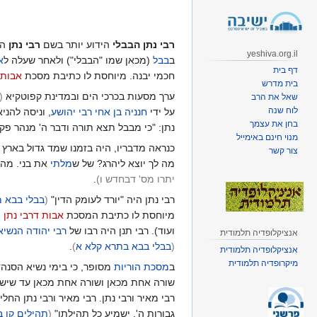
קפיצה
קפיצה
לניווט
לחיפוש
רבי נתן הבבלי
הידוע יותר בשם
רבי נתן
הי
yeshiva.org.il
ב
בבל
(מכאן שמו "הבבלי") ולאחר שעלה ל
א
דף בית
חכמי יבנה. מיוחסת לו כתיבת מסכת
אבות 
בית מדרש
ערך מסעות בכרכי הים ובמדינת קפוטקיא
(
שאל את הרב
לוח שנה
על ידי
חנניה בן אחי רבי יהושע
, וניסה להני
בחן את עצמך
נתן: "כי מבבל תצא תורה ודבר ה' מנהר פקו
מנוי חינם באימייל
כנראה מדבריו, היה בזמנו שמד גדול בארץ י
צור קשר
מה לך יוצא ליהרג? של ש
מלתי
את בני. מה 
יתרו מס' דבחדש ו
)
.
רבי נתן היה "יורד לעומק הדין"
(
בבלי בבא מ
מיוחסת לו כתיבת המסכת
אבות דרבי נתן
ה
ועוד). רבי תנן היה רבו של
רבי יהודה הנשיא
אנציקלופדיה תלמודית
(
בבלי בבא בתרא קלא א
)
.
אנציקלופדיה תלמודית
מיקרופדיה תלמודית
ב
מסכת הוריות
מסופר, כי בימי נשיא הסנהד
שורה אחת מכאן ושורה אחת מכאן עד שישב
רבי מאיר ורבי נתן. רבי מאיר ורבי נתן הח
גבורות ה', ישמיע כל תהילתו"
(
תהילים קו ב