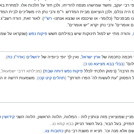
 רבי יעקב, וחשד שמישהו מנסה להדיחו, ולכן חזר על הלכות אלו. למחרת באו 
ס היה נכלם, ולכן הוציאם מבית המדרש. ר"מ ורבי נתן היו משליכים לבית המ
 מבפנים? (כלומר- או שיכנסו או שנצא אנחנו-
רש"י
). לאור זאת, הורה רשב"ג
אומרים" ורבי נתן יקרא "יש אומרים".
, והורה מתי יש למול תינוקות שיש במילתם חשש
פיקוח נפש
(שנקראו על שמו 
לך חכמה כחכמה של
ארץ ישראל
, ואין לך יופי כיופיה של
ירושלים
(
אדר"נ כח
)
.
לום"
(
בבלי בבא מציעא נט כ
)
.
ת הרבה" (נימוק הלכתי לכלל
פיקוח נפש דוחה שבת
)
(מכילתא דרבי ישמעאל, 
ל הפסוק "עת לעשות לה' הפרו תורתך"
(
תהלים קיט קכו
)
. משמעות דרשה זו הי
מניין שמוציאין מזה ונותנין לזה - המלווה, הלווה הראשון, הלווה השני
קידושין ט
מזיק, בעל הבור, בעל השור הניזק
בבא קמא נג.
.
שם אלא מנה וכו'. תניא זו משנת רבי נתן
כתובות צג.
.