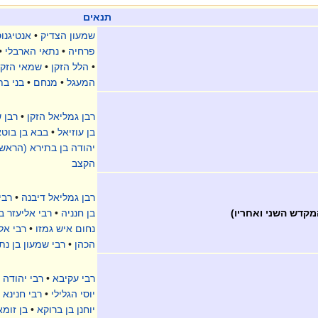
תנאים
שמעון הצדיק
•
אנטיגנוס
פרחיה
•
נתאי הארבלי
•
•
הלל הזקן
•
שמאי הזקן
המעגל
•
מנחם
•
בני בת
רבן גמליאל הזקן
•
רבן 
בן עוזיאל
•
בבא בן בוט
יהודה בן בתירא (הראשו
הקצב
רבן גמליאל דיבנה
•
רבי
המקדש השני ואחריו)
בן חנניה
•
רבי אליעזר ב
נחום איש גמזו
•
רבי אל
הכהן
•
רבי שמעון בן נת
רבי עקיבא
•
רבי יהודה 
יוסי הגלילי
•
רבי חנינא ב
יוחנן בן ברוקא
•
בן זומא