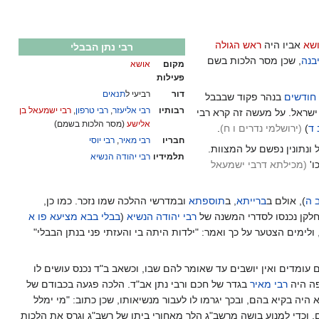
שא
אביו היה
ראש הגולה
רבי נתן הבבלי
בנה
, שכן מסר הלכות בשם
מקום
אושא
פעילות
דור
רביעי ל
תנאים
חודשים
בנהר פקוד שבבבל
רבותיו
רבי אליעזר
,
רבי טרפון
,
רבי ישמעאל בן
 ישראל. על מעשה זה קרא רבי
אלישע
(מסר הלכות בשמם)
 ד
)
(ירושלמי נדרים ו ח
)
.
חבריו
רבי מאיר
,
רבי יוסי
 ונתונין נפשם על המצוות.
תלמידיו
רבי יהודה הנשיא
ו'
(מכילתא דרבי ישמעאל
 ה
), אולם ב
ברייתא
, ב
תוספתא
ובמדרשי ההלכה שמו נזכר. כמו כן,
שחלקן נכנסו לסדרי המשנה של
רבי יהודה הנשיא
(
בבלי בבא מציעא פו א
ולימים הצטער על כך ואמר: "ילדות היתה בי והעזתי פני בנתן הבבלי"
עומדים ואין יושבים עד שאומר להם שבו, וכשאב ב"ד נכנס עושים לו
פה היה
רבי מאיר
בגדר של חכם ורבי נתן אב"ד. הלכה פגעה בכבודם של
היה בקיא בהם, ובכך יגרמו לו לעבור מנשיאותו, שכן כתוב: "מי ימלל
, וכדי למנוע בושה מרשב"ג הלך מאחורי ביתו של רשב"ג וגרס את הלכות