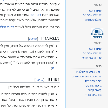
עוקצים. רשב"ג שמע את הדינים שנאצרו מפי
פרשני
שתכננו, והוא השיב להם כי אם לא היה גור
עמוד ראשי
משראה זאת
רבי יוסי
אמר: תורה מבחוץ ואנו
שינויים אחרונים
שאלות פתוחות
שמועות בשמם, אלא רבי מאיר יקרא "אחרים 
רבי נתן היה מומחה גדול לענייני
ברית מילה
ממאמריו
[
עריכה
]
דרשני
"אין לך אהבה כאהבה של תורה, ואין 
עמוד ראשי
"מצווה לשנות (מן האמת) מפני דרכי ש
שינויים אחרונים
"חלל עליו שבת אחת כדי שישמור שבתו
ערך דרשני חדש
"הפרו תורתך עת לעשות לה'" (דרשה ע
כלים
ה
)
.
דפים המקושרים לכאן
שינויים בדפים המקושרים
תורתו
[
עריכה
]
דפים מיוחדים
גרסה להדפסה
היה דן בענייני דין בין שלושה בעלי דין
קישור קבוע
מניין לנושה בחבירו מנה וחבירו בחבירו 
מידע על הדף
שור שדחף את חבירו לבור - בעל השור ה
מי שהיה נשוי שלוש נשים ומת וכו' ואין 