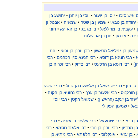
 איש סוכו
•
יוסי בן יועזר
•
יוסי בן יוחנן
•
יהושע בן
יהודה בן טבאי
•
שמעון בן שטח
•
שמעיה
•
אבטליון
•
עקביא בן מהללאל
•
בן בג בג
•
בן הא הא
•
חוני
ירה
•
אדמון
•
חנן בן אבישלום
שמעון בן גמליאל הראשון
•
רבן יוחנן בן זכאי
•
יונתן
א
•
רבי חנינא בן דוסא
•
רבי חנינא סגן הכהנים
•
רבי
ן)
•
רבי דוסא בן הרכינס
•
רבי צדוק
•
רבי זכריה בן
 טרפון
•
רבי ישמעאל בן אלישע כהן גדול
•
רבי יהושע
ן הורקנוס
•
רבי אלעזר בן ערך
•
רבי נחוניא בן הקנה
•
יעזר בן יעקב (הראשון)
•
שמואל הקטן
•
רבי יוסי
נאל
•
שמעון הפקולי
בן בבא
•
רבי ישמעאל
•
רבי אלעזר בן עזריה
•
רבי
ן תרדיון
•
רבי יוחנן בן נורי
•
רבי אלעזר חסמא
•
רבי
•
בן עזאי
•
אונקלוס
•
רבי חלפתא
•
רבי מתיא בן