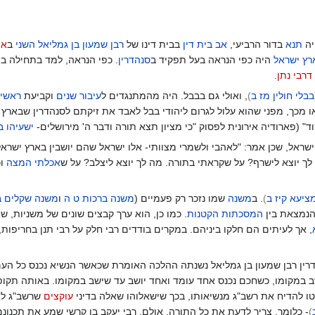
ה
תנא
בדור הרביעי,
אב בית דין
בבית דינו של
רבן שמעון בן גמליאל השני
ב
או
רץ ישראל
היה כפי הנראה בעל תפקיד ב
סנהדרין
. כפי הנראה, למד בתחילה ב
י
דרבי נתן
.
בבלי חולין מז ב
)
, ואולי גם בבבל. היה מהמתנגדים ל
עיבור שנים
וקביעת
ראשי 
או מכך, מפני שהוא עלול לגרום ליהודי בבל לאבד את זיקתם לסנהדרין שבארץ
ד" (פארודיה אירונית לפסוק "כי מציון תצא תורה ודבר ה' מירושלים-
ישעיהו ב
שראל, שכן אמר: "לאהבי ולשמרי מצוותי- אלו ישראל שהם יושבין בארץ ישראל
לך יוצא לישרף? על שקראתי בתורה. מה לך יוצא ליצלב? על ש
אכלתי המצה
וכ
ציעא קיז ב
)
. ב
משנה
שמו נזכר רק פעמיים (
משנה ברכות ט ה
ו
משנה שקלים ב
נמצאת בין
המסכתות הקטנות
. כמו כן, הוא ערך קבצים שונים של משניות, 
, אך לעיתים הם חלקו ביניהם. במקרים בודדים רבי חלק על רבי תנן בחריפות, 
רין רבן שמעון בן גמליאל נשנתה ההלכה האומרת שכאשר הנשיא נכנס כל העם 
 במקומו, כשחכם נכנס אחד עומד ואחד יושב עד שישב במקומו. באותה תקו
ליטו להדיח את רשב"ג מנשיאותו, בכך שישאלוהו שאלה בדיני
עוקצים
שרשב"ג לא 
)
- כלומר, צריך לדעת את כל התורה. אולם, רבי יעקב בן קרשי שמע את תכנונם