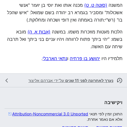
המשנה
(סוטה ט, ט)
מכנה אותו ואת יוסי בן יועזר "אנשי
אשכולות" ומסביר בגמרא רב יהודה בשם שמואל: "איש שהכל
בו" (רש"י:תורה באמתה ואין דופי ושכחה ומחלוקת.)
הלכות מעטות מוזכרות משמו. במשנה
(אבות א, ה)
מובא
בשמו: "יהי ביתך פתוח לרווחה ויהיו עניים בני ביתך ואל תרבה
שיחה עם האשה.
תלמידיו היו
יהושע בן פרחיה
ו
נתאי הארבלי
.
נערך לאחרונה לפני 11 שנים
על־ידי
אברהם אליצור
ויקישיבה
התוכן זמין לפי תנאי
Attribution-Noncommercial 3.0 Unported
אלא אם נאמר אחרת.