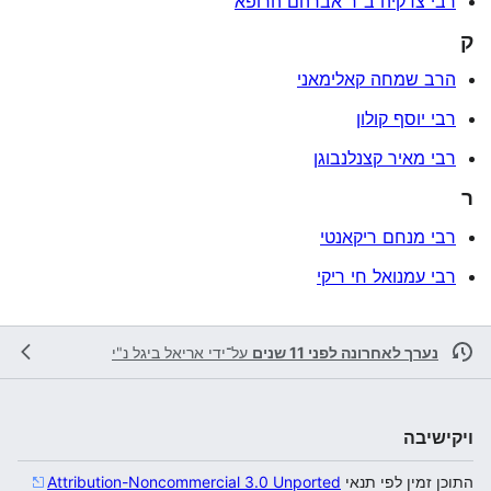
רבי צדקיה ב"ר אברהם הרופא
ק
הרב שמחה קאלימאני
רבי יוסף קולון
רבי מאיר קצנלנבוגן
ר
רבי מנחם ריקאנטי
רבי עמנואל חי ריקי
נערך לאחרונה לפני 11 שנים
על־ידי
אריאל ביגל נ"י
ויקישיבה
התוכן זמין לפי תנאי
Attribution-Noncommercial 3.0 Unported