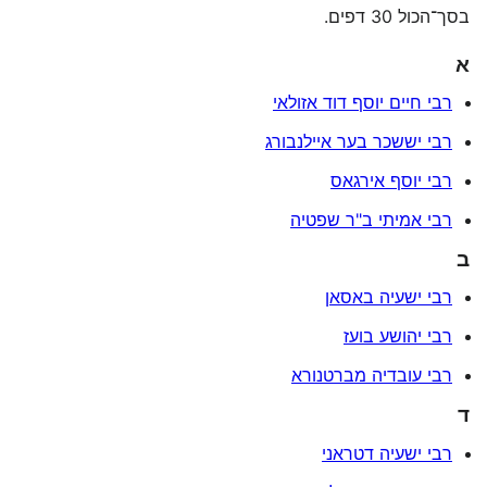
בסך־הכול 30 דפים.
א
רבי חיים יוסף דוד אזולאי
רבי יששכר בער איילנבורג
רבי יוסף אירגאס
רבי אמיתי ב"ר שפטיה
ב
רבי ישעיה באסאן
רבי יהושע בועז
רבי עובדיה מברטנורא
ד
רבי ישעיה דטראני