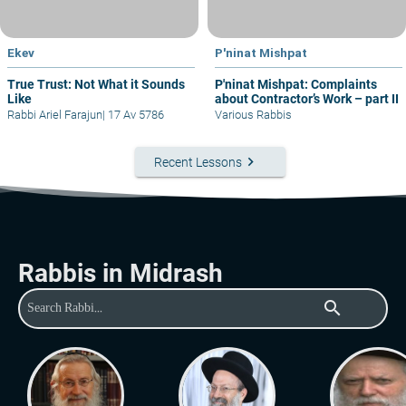
Ekev
P'ninat Mishpat
True Trust: Not What it Sounds
P'ninat Mishpat: Complaints
Like
about Contractor’s Work – part II
Rabbi Ariel Farajun
|
17 Av 5786
Various Rabbis
keyboard_arrow_right
Recent Lessons
Rabbis in Midrash
search