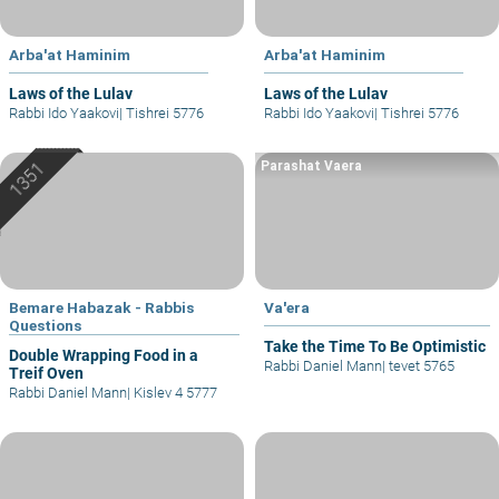
Arba'at Haminim
Arba'at Haminim
Laws of the Lulav
Laws of the Lulav
Rabbi Ido Yaakovi
|
Tishrei 5776
Rabbi Ido Yaakovi
|
Tishrei 5776
Parashat Vaera
Bemare Habazak - Rabbis
Va'era
Questions
Take the Time To Be Optimistic
Double Wrapping Food in a
Rabbi Daniel Mann
|
tevet 5765
Treif Oven
Rabbi Daniel Mann
|
Kislev 4 5777