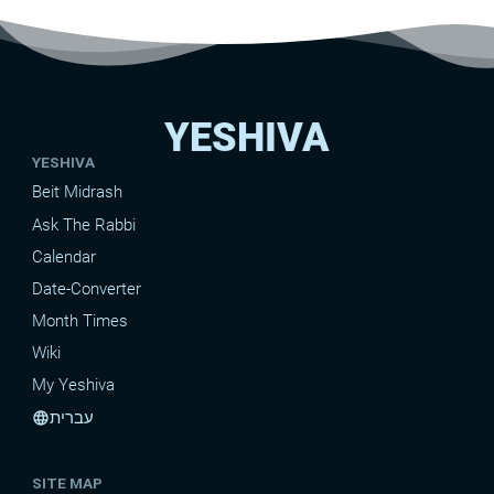
YESHIVA
YESHIVA
Beit Midrash
Ask The Rabbi
Calendar
Date-Converter
Month Times
Wiki
My Yeshiva
עברית
language
SITE MAP