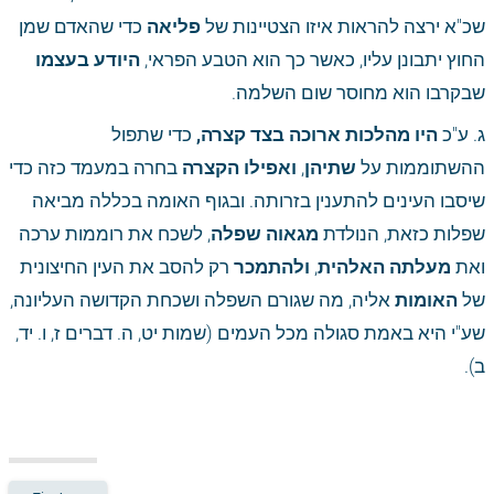
שכ"א ירצה להראות איזו הצטיינות של 
פליאה
 כדי שהאדם שמן 
החוץ יתבונן עליו, כאשר כך הוא הטבע הפראי, 
היודע בעצמו
שבקרבו הוא מחוסר שום השלמה. 
ג. ע"כ 
היו מהלכות ארוכה בצד קצרה,
 כדי שתפול 
 בחרה במעמד כזה כדי 
ואפילו הקצרה
, 
שתיהן
ההשתוממות על 
שיסבו העינים להתענין בזרותה. ובגוף האומה בכללה מביאה 
שפלות כזאת, הנולדת 
מגאוה
שפלה
, לשכח את רוממות ערכה 
 רק להסב את העין החיצונית 
ולהתמכר
, 
מעלתה האלהית
ואת 
של 
האומות
 אליה, מה שגורם השפלה ושכחת הקדושה העליונה, 
שע"י היא באמת סגולה מכל העמים (שמות יט, ה. דברים ז, ו. יד, 
ב). 