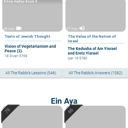
Kitvei HaRav Kook 9
videocam
volume_up
48 min
37 min
Texts of Jewish Thought
The Value of the Nation of
Israel
Vision of Vegetarianism and
The Kedusha of Am Yisrael
Peace (2)
and Eretz Yisrael
18 Sivan 5769
Iyar 16 5780
All The Rabbi's Lessons (546)
All The Rabbi's Answers (1582)
Ein Aya