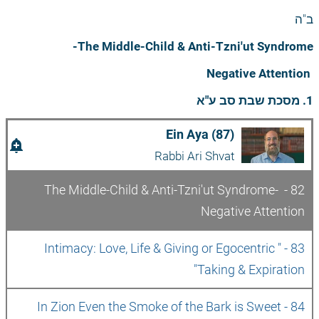
ב"ה
The Middle-Child & Anti-Tzni'ut Syndrome- 
 Negative Attention
1. מסכת שבת סב ע"א
Ein Aya (87)
add_alert
Rabbi Ari Shvat
82 - The Middle-Child & Anti-Tzni'ut Syndrome- 
Negative Attention 
83 - "Intimacy: Love, Life & Giving or Egocentric 
Taking & Expiration"
84 - In Zion Even the Smoke of the Bark is Sweet