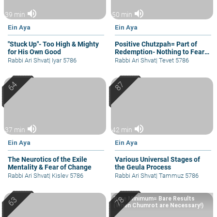
volume_up
volume_up
39 min
50 min
Ein Aya
Ein Aya
"Stuck Up"- Too High & Mighty
Positive Chutzpah= Part of
for His Own Good
Redemption- Nothing to Fear
but Fear Itself!
Rabbi Ari Shvat
|
Iyar 5786
Rabbi Ari Shvat
|
Tevet 5786
volume_up
volume_up
37 min
42 min
Ein Aya
Ein Aya
The Neurotics of the Exile
Various Universal Stages of
Mentality & Fear of Change
the Geula Process
Rabbi Ari Shvat
|
Kislev 5786
Rabbi Ari Shvat
|
Tammuz 5786
Bare Minimum= Bare Results
(When Chumrot are Necessary!)