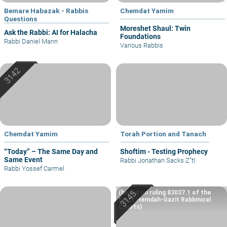
Bemare Habazak - Rabbis
Chemdat Yamim
Questions
Moreshet Shaul: Twin
Ask the Rabbi: AI for Halacha
Foundations
Rabbi Daniel Mann
Various Rabbis
Chemdat Yamim
Torah Portion and Tanach
“Today” – The Same Day and
Shoftim - Testing Prophecy
Same Event
Rabbi Jonathan Sacks Z"tl
Rabbi Yossef Carmel
(based on ruling 83037.1 of the
Eretz Hemdah-Gazit Rabbinical
Courts)