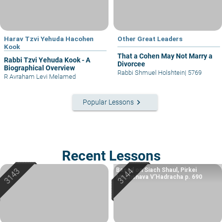
Harav Tzvi Yehuda Hacohen
Other Great Leaders
Kook
That a Cohen May Not Marry a
Rabbi Tzvi Yehuda Kook - A
Divorcee
Biographical Overview
Rabbi Shmuel Holshtein
|
5769
R Avraham Levi Melamed
keyboard_arrow_right
Popular Lessons
Recent Lessons
Based on Siach Shaul, Pirkei
Machshava V’Hadracha p. 690