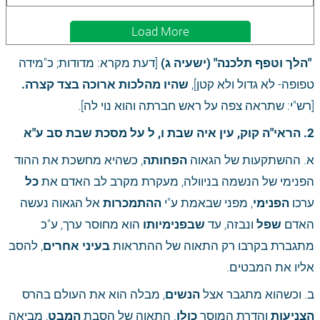
Load More
"הלך וטפף תלכנה" (ישעיה ג) 
[דעת מקרא: מדודות; כ"מידה 
טפופה- לא גדול ולא קטן], 
שהיו מהלכות ארוכה בצד קצרה.
[רש"י: שתראה צפה על ראש חברתה והוא נוי לה].
2. הראי"ה קוק, עין איה שבת ו, ל על מסכת שבת סב ע"א
א. ההשתקעות של הגאוה 
הפחותה
, כשהיא מחשכת את ההוד 
הפנימי של הנשמה בניוולה, מעקרת מקרב לב האדם את 
כל
ערכו 
הפנימי
, מפני שבאמת ע"י 
ההתמכרות
 אל הגאוה נעשה 
האדם 
שפל
 ונבזה, עד 
שבפנימיותו
 הוא מחוסר ערך, ע"כ 
מתגברת בקרבו רק התאוה של ההתראות 
בעיני אחרים
, להסב 
אליו את המבטים. 
ב. וכשהוא מתגבר אצל 
הנשים
, מבלה הוא את העולם בהרס 
הצניעות
 והדרת המוסר 
כולו
. התאוה של הסבת 
המבט
, מביאה 