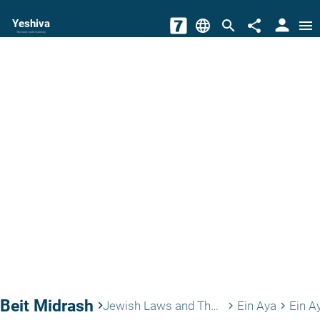
person
Yeshiva
language
search
share
menu
The torah world Gateway
Beit Midrash
keyboard_arrow_right
Jewish Laws and Thoughts
Ein Aya
Ein A
keyboard_arrow_right
keyboard_arrow_right