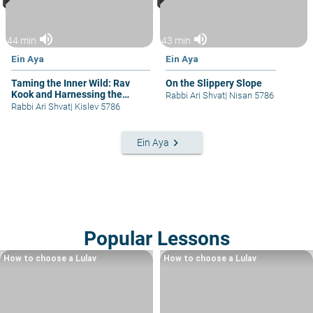
volume_up
volume_up
44 min
43 min
Ein Aya
Ein Aya
Taming the Inner Wild: Rav
On the Slippery Slope
Kook and Harnessing the
Rabbi Ari Shvat
|
Nisan 5786
Power of Imagination
Rabbi Ari Shvat
|
Kislev 5786
keyboard_arrow_right
Ein Aya
Popular Lessons
How to choose a Lulav
How to choose a Lulav