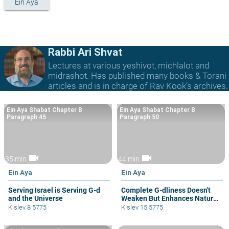
Ein Aya
Rabbi Ari Shvat
Lectures at various yeshivot, michlalot and
midrashot. Has published many books & Torani
articles and is in charge of Rav Kook’s archives.
Ein Aya Shabat Chapter B
Ein Aya Shabat Chapter B
Paragraph 45
Paragraph 50
videocam
videocam
35 min
44 min
Ein Aya
Ein Aya
Serving Israel is Serving G-d
Complete G-dliness Doesn't
and the Universe
Weaken But Enhances Natural
Drives
Kislev 8 5775
Kislev 15 5775