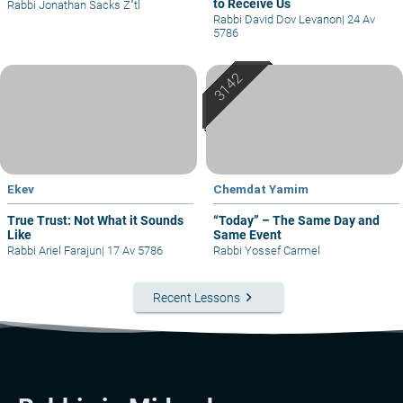
to Receive Us
Rabbi Jonathan Sacks Z"tl
Rabbi David Dov Levanon
|
24 Av
5786
Ekev
Chemdat Yamim
True Trust: Not What it Sounds
“Today” – The Same Day and
Like
Same Event
Rabbi Ariel Farajun
|
17 Av 5786
Rabbi Yossef Carmel
keyboard_arrow_right
Recent Lessons