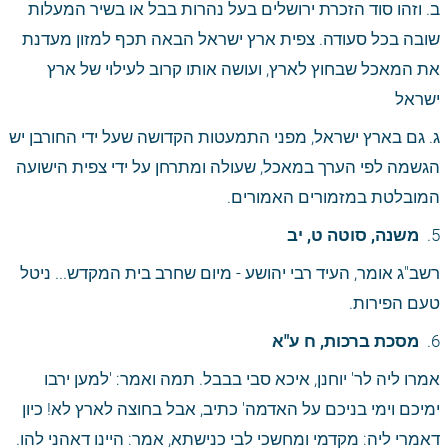
ב. וזהו סוד הזכרת ירושלים בעל נהרות בבל או בשיר המעלות 
שובה בכל סעודה. צפית ארץ ישראל הבאה תכף למזון מעדנת 
את המאכל שבחוץ לארץ, ועושה אותו קרוב לעילוי של ארץ 
ישראל
ג. גם בארץ ישראל, מפני התמעטות הקדושה שעל ידי החורבן יש 
הגשמה לפי הערך במאכל, שעולה ומתרחן על ידי צפית הישועה 
המובלטת במזמורים האמורים.
5. 
 משנה, סוטה ט, יב
רשב"ג אומר, העיד רבי יהושע - מיום שחרב בית המקדש... ניטל 
טעם הפירות.
6. 
 מסכת ברכות, ח ע"א
אמרו ליה לר' יוחנן, איכא סבי בבבל. תמה ואמר: 'למען ירבו 
ימיכם וימי בניכם על האדמה' כתיב, אבל בחוצה לארץ לא! כיון 
דאמרי ליה: מקדמי ומחשכי לבי כנישתא, אמר: היינו דאהני להו.