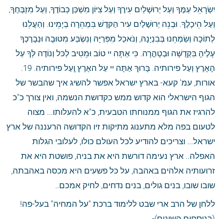
יִשְׂרָאֵל עַמֶּךָ וְעַל יְרוּשָׁלַיִם עִירֶךָ וְעַל צִיּוֹן מִשְׁכַּן כְּבוֹדֶךָ, וְעַל מִזְבְּחֶךָ, 
וְעַל הֵיכָלֶךָ. וּבְנֵה יְרוּשָׁלַיִם עִיר הַקּדֶשׁ בִּמְהֵרָה בְיָמֵינוּ. וְהַעֲלֵנוּ 
לְתוֹכָהּ וְשַׂמְּחֵנוּ בְּבִנְיָנָהּ, וְנֹאכַל מִפִּרְיָּהּ וְנִשְׂבַּע מִטּוּבָהּ וּנְבָרֶכְךָ 
עָלֶיהָ בִּקְדֻשָּׁה וּבְטָהֳרָה. כִּי אַתָּה יי טוֹב וּמֵטִיב לַכּל וְנוֹדֶה לְּךָ עַל 
הָאָרֶץ וְעַל פירותיה. בָּרוּךְ אַתָּה יי עַל האֶרֶץ וְְעַל פירותיה. 19. 
אורות, עמ' קעא- בארץ ישראל אפשר להשיג איך שהבשר של 
הגוף הישראלי הוא קדוש ממש כקדושת הנשמה, ואין צורך כ"כ 
להרגיז את הגוף ממנוחתו הטבעית, כ"א להעלותו... מצוה 
לטעום בפה מלא מתענוג מתיקות זיו הקדושה הרעננה של ארץ 
ישראל... וצריכים להודיע לכל העולם כולו, לעלובי הגלות 
האפלה.. ארץ נעימה דורשת היא את בניה, פושטת היא את 
זרועותיה אלהים באהבה, על כל פשעים היא מכסה באהבתה, 
שובו שובו, בנים גולים, בנים נדחים, לחיק אמכם..
ללחן של הרב ארי שבט ללימוד ברכת "על המחיה" בעל-פה! 
(בנוסחים השונים)- 