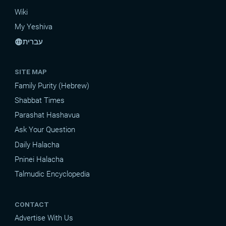
Wiki
My Yeshiva
עברית
language
SITE MAP
Family Purity (Hebrew)
Shabbat Times
Parashat Hashavua
Ask Your Question
Daily Halacha
Pninei Halacha
Talmudic Encyclopedia
CONTACT
Advertise With Us