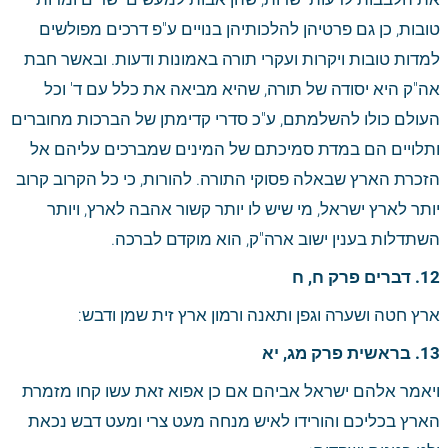
טובות, כן גם פרטיהן להלכותיהן בנויים ע"פ דרכים מפולשים 
למדות טובות ויקרות ועקרי תורה באמונות ודעות. ובאשר חבת 
אה"ק היא יסודה של תורה, שהיא מביאה את כלל עם ד' וכל 
העולם כולו להשלמתם, ע"כ סדרי קדימתן של הברכות מחוברים 
ותלויים הם במדת סמיכתם של המינים שמברכים עליהם אל 
הזכרת הארץ שבאלה פסוקי התורה. להורות, כי כל הקרוב קרוב 
יותר לארץ ישראל, מי שיש לו יותר קשור אהבה לארץ, ויותר 
השתדלות בענין ישוב ארה"ק, הוא מוקדם לברכה. 
12. דברים פרק ח, ח
ארץ חטה ושערה וגפן ותאנה ורמון ארץ זית שמן ודבש:
13. בראשית פרק מג, יא
ויאמר אלהם ישראל אביהם אם כן אפוא זאת עשו קחו מזמרת 
הארץ בכליכם והורידו לאיש מנחה מעט צרי ומעט דבש נכאת 