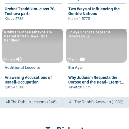
Orchot Tzaddikim- class 70,
Two Ways of Influencing the
Teshuva part i
Gentile Nations
Kislev 5786
Kislev 1 5775
& Why the Moral Mitzvot are
Ein Aya Shabat Chapter B
Geared Only to Jews- Not
Paragraph 52
Gentiles?
volume_up
videocam
35 min
37 min
Additional Lessons
Ein Aya
Answering Accusations of
Why Judaism Respects the
Israeli-Occupation
Corpse and the Dead- Eternity,
Not Superstition
Iyar 24 5780
Tevet 20 5775
All The Rabbi's Lessons (546)
All The Rabbi's Answers (1582)