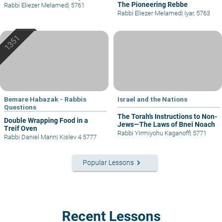
The Pioneering Rebbe
Rabbi Eliezer Melamed
|
5761
Rabbi Eliezer Melamed
|
Iyar, 5763
Bemare Habazak - Rabbis
Israel and the Nations
Questions
The Torah’s Instructions to Non-
Double Wrapping Food in a
Jews—The Laws of Bnei Noach
Treif Oven
Rabbi Yirmiyohu Kaganoff
|
5771
Rabbi Daniel Mann
|
Kislev 4 5777
keyboard_arrow_right
Popular Lessons
Recent Lessons