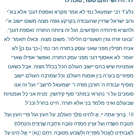
17. חידושי חתם סופר, סוכה לו
נלע"ד רבי ישמעאל נמי לא אמר מקרא ואספת דגנך אלא בא"י 
ורוב ישראל שרויין שהעבודה בקרקע גופה מצוה משום יישוב א"י 
ולהוציא פירותיה הקדושים, ועל זה ציותה התורה 'ואספת דגנך', 
"ובועז זורה גורן השעורים הלילה", משום מצוה. וכאלו תאמר: לא 
אניח תפילין מפני שאני עוסק בתורה הכי נמי [=כך גם כן] לא 
יאמר: לא אאסוף דגני מפני עסק התורה, ואפשר אפילו שארי 
אומנויות שיש בהם יישוב העולם הכל בכלל מצוה. אבל כשאנו 
מפוזרים בעו"ה בין אומות העולם, וכל שמרבה העולם יישוב 
מוסיף עבודת ה' חורבן מודה ר' ישמעאל לרשב"י ועל זה אנו 
סומכים על ר' נהוראי במתני' סוף קידושין, 'מניח אני כל אומנויות 
שבעולם ואיני מלמד בני אלא תורה', היינו בחו"ל וכנ"ל.
18. בָּרוּךְ אַתָּה יי, אֱ-לֹהֵינוּ מֶלֶךְ הָעוֹלָם, עַל העץ ועל פרי העץ וְעַל 
תְּנוּבַת הַשָּׂדֶה וְעַל אֶרֶץ חֶמְדָּה טוֹבָה וּרְחָבָה שֶׁרָצִיתָ וְהִנְחַלְתָּ 
לַאֲבוֹתֵינוּ לֶאֱכוֹל מִפִּרְיָהּ וְלִשְׂבּוֹעַ מִטּוּבָהּ. רַחֵם (נָא) יי אֱל-ֹהֵינוּ עַל 