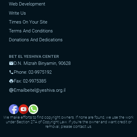
Web Development
Write Us
Times On Your Site
Terms And Conditions
Donations And Dedications
BET EL YESHIVA CENTER
D.N. Mizrah Binyamin, 90628
mail
Phone: 02-9975192
phone
Fax: 02-9975385
print
Email
beitel@yeshiva.org.il
alternate_email
We make efforts to find copyright owners. If none are found, we use the work
under Section 27A of Copyright Law. If you're the owner and want credit or
removal, please contact us.