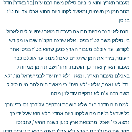
מעבור הארץ, והוא כי ביום סילוק משה רבנו ע"ה [בז' באדר] חדל 
מטר המן מן השמים, ומאשר לקטו ביום ההוא אכלו עד יום ט"ז 
בניסן. 
והנה לא יבצר מהיות תבואה בערבות מואב שהיו יכולים לאכול 
בין סילוק משה לט"ז בניסן. אלא שרצה הקב"ה שיבואו מקודש 
לקודש, ועד אוכלם מעבור הארץ כנען, שהוא בט"ז בניסן אחר 
העומר, בירך את המן שיתקיים לאכול ממנו עד אוכלם כבר 
מעבור הארץ ואחר כך הושבת. וזהו "וישבות המן ממחרת 
באכלם מעבור הארץ", ומאז - "לא היה עוד לבני ישראל מן". "לא 
ירד" לא נאמר, אלא - "לא היה". כי מאשר היה להם מיום סילוק 
משה רבנו ע"ה לא נתקיים עוד לזון ממנו. 
ולמה היה הדבר הזה שלא הושבת ונתקיים על דרך נס, כדי צורך 
כל ישראל מ' יום מה שלקטו ביום אחד? הלא הוא שעל ידי כך 
נמצא כי "ויאכלו מתבואת ארץ כנען בשנה ההיא", שנכנסו 
מקדושת המן ללֶחם הארץ, ולא אכלו בשנה ההיא ביני וביני מדגן 