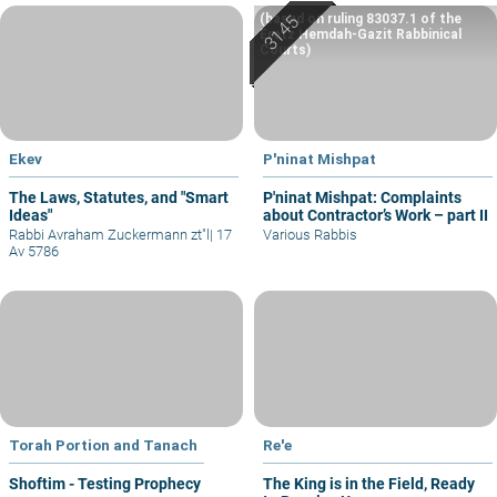
(based on ruling 83037.1 of the
Eretz Hemdah-Gazit Rabbinical
Courts)
Ekev
P'ninat Mishpat
The Laws, Statutes, and "Smart
P'ninat Mishpat: Complaints
Ideas"
about Contractor’s Work – part II
Rabbi Avraham Zuckermann zt"l
|
17
Various Rabbis
Av 5786
Torah Portion and Tanach
Re'e
Shoftim - Testing Prophecy
The King is in the Field, Ready