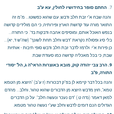
7. 
 החתם סופר בחידושיו לחולין, עא ע"ב
 והנה שבח א"י זבת חלב ודבש, עם שהוא כפשוטו... מ"מ זה 
התואר מורה עוד קדושת הארץ ופירותיה, כי הם מולידים קדושה 
בנפש האוכל אותם, ומוסיפים אהבה ודבקות בד'. כי התורה... 
בלי סיג ופסולת נקראת "דבש וחלב תחת לשונך" (שה"ש ד, יא)... 
כן פירות א"י. ולרמז לדבר זבת חלב ודבש סופי תיבות - אותיות 
שבת, כי בכל מאכליה קדושה כמו סעודת שבת.
9. הרב צבי יהודה קוק, מובא באוצרות הראי"ה ג, הל' יסודי 
התורה, פ"ב
והנה בכל דבר קיימא לן בפ"ק דבכורות (ז ע"ב) "היוצא מן הטמא 
טמא", חוץ מדבש היוצא מן הדבורים שהוא טהור, וחלב... מהדם 
למאן דאמר (נדה ט.) "דם נעכר ונעשה חלב". על כן הדברים 
הגדולים הנם דומים לדבש וחלב שע"י נעשה טהור מטמא.