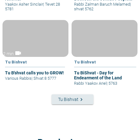
and Eretz Yisrael
Yaakov Asher Sinclair
|
Tevet 28
Rabbi Zalman Baruch Melamed
|
5781
shvat 5762
videocam
2 min
Tu Bishvat
Tu Bishvat
Tu B'shvat calls you to GROW!
Tu BiShvat - Day for
Endearment of the Land
Various Rabbis
|
Shvat 8 5777
Rabbi Yaakov Ariel
|
5763
keyboard_arrow_right
Tu Bishvat