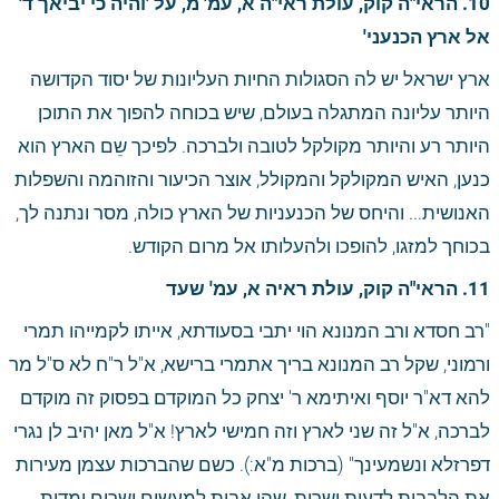
10. הראי"ה קוק, עולת ראי"ה א, עמ' מ, על 'והיה כי יביאך ד' 
אל ארץ הכנעני'
ארץ ישראל יש לה הסגולות החיות העליונות של יסוד הקדושה 
היותר עליונה המתגלה בעולם, שיש בכוחה להפוך את התוכן 
היותר רע והיותר מקולקל לטובה ולברכה. לפיכך שֵם הארץ הוא 
כנען, האיש המקולקל והמקולל, אוצר הכיעור והזוהמה והשפלות 
האנושית... והיחס של הכנעניות של הארץ כולה, מסר ונתנה לך, 
בכוחך למזגו, להופכו ולהעלותו אל מרום הקודש.
11. הראי"ה קוק, עולת ראיה א, עמ' שעד
"רב חסדא ורב המנונא הוי יתבי בסעודתא, אייתו לקמייהו תמרי 
ורמוני, שקל רב המנונא בריך אתמרי ברישא, א"ל ר"ח לא ס"ל מר 
להא דא"ר יוסף ואיתימא ר' יצחק כל המוקדם בפסוק זה מוקדם 
לברכה, א"ל זה שני לארץ וזה חמישי לארץ! א"ל מאן יהיב לן נגרי 
דפרזלא ונשמעינך" (ברכות מ"א:). כשם שהברכות עצמן מעירות 
את הלבבות לדעות ישרות, שהן אבות למעשים ישרים ומדות 