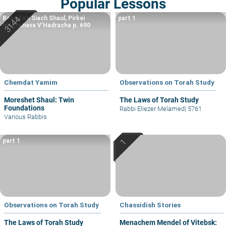
Popular Lessons
Based on Siach Shaul, Pirkei
part 1
Machshava V’Hadracha p. 690
Chemdat Yamim
Observations on Torah Study
Moreshet Shaul: Twin
The Laws of Torah Study
Foundations
Rabbi Eliezer Melamed
|
5761
Various Rabbis
part 1
Observations on Torah Study
Chassidish Stories
The Laws of Torah Study
Menachem Mendel of Vitebsk: