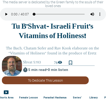
The media server is dedicated by the Green family to the souls of their
loved ones
bookmark_border
visibility
76
timer
5 min read
•
0 min listen
To Dedicate This Lesson
smart_display
Shorts Area
Female Lesson
Parashat Hashavua
Series'
Library
P