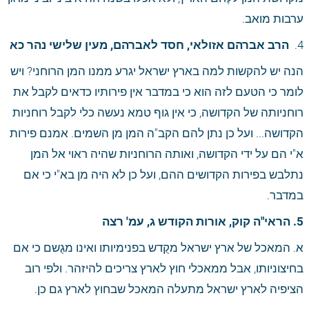
ערבות מואב.
4. 
 הרב אברהם אזולאי, חסד לאברהם, מעין שלישי נהר כא
הנה יש להקשות למה בארץ ישראל יגרע ממנו המן הרוחני? ויש 
לומר כי הטעם לזה הוא כי במדבר אין פירותיו כדאים לקבל את 
רוחניותה של הקדושה, כי אין גוף טמא נעשה כלי לקבל רוחניות 
הקדושה... ועל כן נתן להם הקב"ה המן מן השמים. אמנם פירות 
א"י הם על ידי הקדושה, ואותה הרוחניות שהיה ראוי אל המן 
נתלבש בפירות הקדושים ההם, ועל כן לא היה מן בא"י כי אם 
במדבר.
5. הראי"ה קוק, אורות הקודש ג, עמ' רצה
א. המאכל של ארץ ישראל מקֻדש בפנימיותו ואינו מגֻשם כי אם 
בחיצוניותו, אבל ממאכלי חוץ לארץ צריכים להיזהר. ולפי רוב 
הציפיה לארץ ישראל מתעלה המאכל שבחוץ לארץ גם כן.