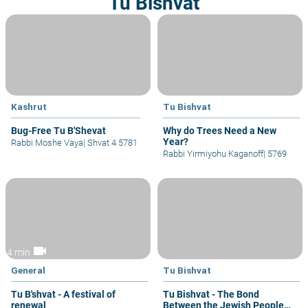
Tu Bishvat
Kashrut
Tu Bishvat
Bug-Free Tu B'Shevat
Why do Trees Need a New
Year?
Rabbi Moshe Vaya
|
Shvat 4 5781
Rabbi Yirmiyohu Kaganoff
|
5769
videocam
4 min
General
Tu Bishvat
Tu B'shvat - A festival of
Tu Bishvat - The Bond
renewal
Between the Jewish People