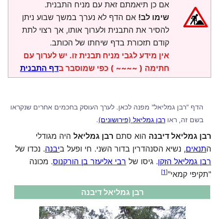
אם כן תיאמתם זאת עם מניח התבנית.
שימו לב!
אם הדף לא נערך במשך שבוע ניתן
להסיר את התבנית ולערוך אותו, אך רצוי לתת
קודם תזכורת בדף שיחתו של הכותב.
אין מידע לגבי מניח תבנית זו. יש לערוך עם
חתימה ( ~~~~ ) כפי שמוסבר ב
דף התבנית
הדף "רבן גמליאל" מפנה לכאן. לערך העוסק בחכמים אחרים שנקראו
בשם זה, ראו
רבן גמליאל (פירושונים)
.
רבן גמליאל דיבנה
הוא סתם
רבן גמליאל
היה מגודלי
ה
תנאים
, נשיא הסנהדרין בדור השני. חי ופעל ב
יבנה
. נכדו של
רבן גמליאל הזקן
. גיסו של
רבי אליעזר בן הורקנוס
. מכונה
]
1
[
"תקיפי קמאי"‏
רבן גמליאל דיבנה