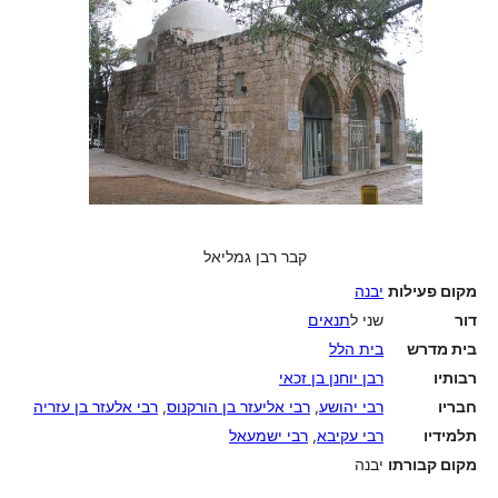
קבר רבן גמליאל
מקום פעילות
יבנה
דור
שני ל
תנאים
בית מדרש
בית הלל
רבותיו
רבן יוחנן בן זכאי
חבריו
רבי יהושע
,
רבי אליעזר בן הורקנוס
,
רבי אלעזר בן עזריה
תלמידיו
רבי עקיבא
,
רבי ישמעאל
מקום קבורתו
יבנה