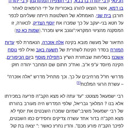
חכינאי
ו
רבי יהודה בן בבא
,
רבי חוצפית המתורגמן
ו
רבי יהודה
בן דמא
, אשר הוצאו להורג באכזריות על ידי הרומאים לאחר
חורבן
בית שני
. האמתלא של השלטונות הייתה שעליהם לכפר
על חטא בני-יעקב על כך שמכרו את
יוסף הצדיק
. לכאורה, זו
המסקנה מהציווי המקראי:"וגונב איש ומכרו".
(
שמות כא טז
)
התיאור של מעשה מובא בקינה
אלה אזכרה
, הנאמרת לפי
עדות
המזרח
בסדר הקינות לשחרית של
תשעה באב
ואילו לפי
נוסח
אשכנז
בסליחות שבחזרת הש"ץ ב
תפילת מוסף
ב
יום הכיפורים
.
הקינה מיוסד ע"פ א"ב. ואח"כ חתום שם המחבר יהודה חזק:
מדרשי חז"ל מרחיבים על כך. וכך מתחיל מדרש "אלה אזכרה"
]
1
[
– עשרת הרוגי המלכות
רבי ישמעאל מצוטט: "עד עתה לא מצא הקב"ה פריעה במכירתו
אלא בנו ? המלאך גבריאל, שלפי המדרש היה מעורב בהורתו
של רבי ישמעאל משיב:"שמיום שמכרו השבטים את יוסף לא
מצא הקב"ה בדור אחד עשרה צדיקים וחסידים כמו השבטים,
לפיכך הקב"ה פורע מכם". והדין נחרץ כאשר :" יצאה בת קול