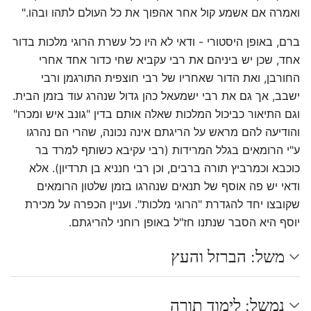
ואמרה אם אשמע קול אחר אהפוך את כל העולם לתהו ובהו."
ברם, באופן היסטורי - ודאי לא היו כל עשרת הרוגי מלכות בדור
אחד, שכן יש ביניהם את רבי עקביא שחי כדור אחד אחרי
החורבן, ואת הדור שאחריו של רבי חוצפית התורגמן ורבי
ישבב, אך גם את רבי ישמעאל כהן גדול שנהרג עוד בזמן הבית.
וגם התיאור כביכול המלכות שאלה אותם בדין "גונב איש ומכרו"
והודיעה להם מראש על הריגתם אינה נכונה, שהרי הם נהרגו
ע"י הרומאים בגלל המרידות (רבי עקיבא כשותף למרד בר
כוכבא וכמרביץ תורה ברבים, וכן רבי חנניא בן תרדיון). אלא
ודאי יש פה אוסף של תנאים שנהרגו בזמן שלטון הרומאים
שקובצו יחד להגדרת "הרוגי מלכות". ועניין הכפרה על מכירת
יוסף היא הסבר שנתנו חז"ל באופן רוחני להריגתם.
משל: הברזל והעץ
נמשל: לימוד תורה