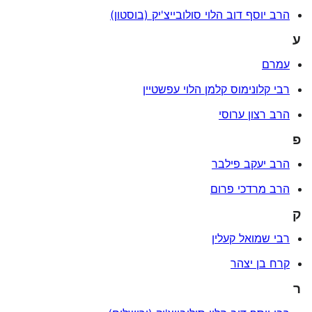
הרב יוסף דוב הלוי סולובייצ'יק (בוסטון)
ע
עמרם
רבי קלונימוס קלמן הלוי עפשטיין
הרב רצון ערוסי
פ
הרב יעקב פילבר
הרב מרדכי פרום
ק
רבי שמואל קעלין
קרח בן יצהר
ר