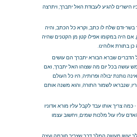
הרביעית - שיזכור הטובה שנתן לו האל יתברך, שנתן לו תורתו הקדושה להורות לו דרכיו הישרים להגיע לעבודת האל יתברך, ויתרצה 
החמישית - שיזכור רחמי האל יתברך, שרחם עליו לתת תורתו הטהורה בידו. ואלו מלך בשר-ודם שלח לו כתב, וקרא כל הכתב, והיה 
בו דבר שלא הבין - כמה היה מצטער על זה שלא היה יודע מה שצוהו המלך. ואין ספק, אם היה במקומו אפילו קטן מן הקטנים שהיה 
כן בתורת אלוהינו.
השישית - שיזכור אם יש בו שום דבר מה שיעבר בו על שצוהו יוצרו. ויחשוב על זה, שכל הדברים שברא הבורא יתברך הם עושים 
מצוותו: החמור נושא משא, הסוס והשור חורשים, ואין שום יום שמורדים באדונם. השמש עושה בכל יום מה שצוהו האל יתברך, ואם 
היה יום אחד שלא היה זורח והיה חשך - כמה היה פלא בעיני העולם! או אם האדמה אינה נותנת יבולה ופרותיה, היו כל העולם 
מתים. ועתה ראה, שכל הדברים עושים שליחותם, ואיך לא יתבייש האדם להרגיל איבריו, שנבראו לשמור התורה, והוא משנה אותם 
השביעית - שיזכור בענייני העולם, עבד שראה אשר אדוניו מטיב עמו ומספיק לו צרכיו - כמה צריך אותו עבד לקבל עליו מורא אדוניו 
ואהבתו, ושייכנע לפניו, ושישתדל בכל כוחו שימצא חן בעיני אדוניו. קל-וחומר שיקבל האדם עליו עול מלכות שמים, ויחשוב עצמו 
השמינית - שיזכור כל עבדי המלך איך הם זריזים ומשתדלים בעבודתו. ואם עבדי המלך יעשו מעשה המלך דבר שצריך חוכמה ועצה, 