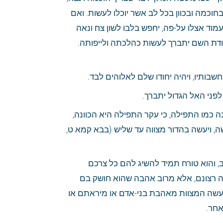
הנה יפנו לבם מכל דבר, וישימו כל מחשבותם וחכמתם לעשות עניין המלך בתבונה ובחוכמה ובכוון בכל לב אשר יוכלו לעשות. ואם 
יבוא לשבח את המלך ולהחזיק לו טובה על הטוב שעשה לו, הן אם יכתוב לו כתב או יעמוד אצלו על-פה, יחפש בלבו לשון צח ונאה 
לשבח בו המלך, קל-וחומר שיעשה כן לפני מלך מלכי המלכים, שישים כל כוונתו בעבודת השם יתברך לעשות כהלכתה ולייפותה. 
בותיו, ויהיה יחודו שלם לאלוהים לבד.
 לפני האל הגדול יתברך.
 - בעשותו לולב וציצית וכיוצא באלו, שהם מצוות איבריו לבד, ואין עיקר הכוונה כמו התפילה, כי עקר התפילה היא הכוונה, 
אבל אלו עיקרם באיברים בלא לב, אפילו הכי קודם שיעשה המצווה יזכור לשם מי יעשה, ויעשה בהדור מצווה עד שליש (בבא קמא ט, 
התשיעית - שיזכור אדם שיש לו אשה שאוהב אותה כנפשו, או בנו שהוא אוהבו בכל לב, והוא טורח תמיד להשיג להם כל צרכם 
ולעשות כל רצונו, ואינו עושה זה עבור שירא מהם או שהם ייטיבו עמו עבור שהוא עושה רצונם, אלא מרוב אהבה שהוא חושק בם 
עושה. קל-וחומר שיעשה כן לפני האל יתברך, שיכון כל מעשיו לשמו הגדול לבדו, ולא יעשה המצוות מאהבת בני-אדם או מיראתם או 
אחר.