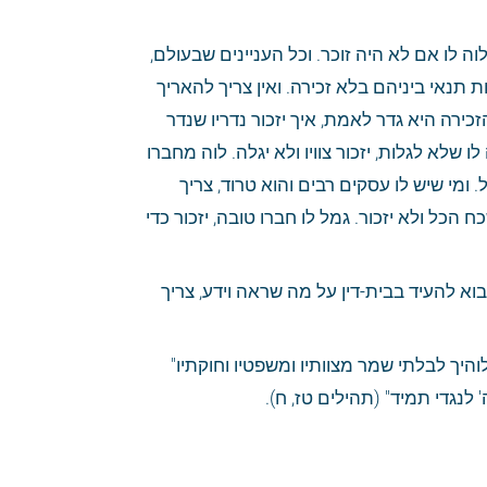
כי כל משא-ומתן של עולם הזה הכל תלוי בזכירה, כי לא היה אדם מאמין לחברו או מלוה לו אם לא היה זוכר. וכל העניינים שבעולם, 
כגון מקח וממכר, אם היו שוכחים דבריהם לא היו יכולים לעשות מקח וממכר או לעשות תנאי ביניהם בלא זכירה. ואין צריך להאריך 
בזה, כי הדבר ידוע לכל. לכן ייקח האדם זאת המידה להשתמש בה לכל העניינים, כי הזכירה היא גדר לאמת, איך יזכור נדריו שנדר 
לקיים. ואם יש דבר בינו ובין חברו, יזכור העניין ולא ישנה דבריו. גילה לו דבר-סתר וצווה לו שלא לגלות, יזכור צוויו ולא יגלה. לוה מחברו 
מעות או שאל ממנו כלי ביתו, יזכור כמה מעות לוה ממנו, וידקדק בחשבונו, וישלם הכל. ומי שיש לו עסקים רבים והוא טרוד, צריך 
ליזהר מאוד שלא ילווה מעות או שלא ישאל עניינים מן בני-אדם, כי כיון שהוא טרוד ישכח הכל ולא יזכור. גמל לו חברו טובה, יזכור כדי 
ולעניין הצדקה צריך לזכור העניים ולהעלות על לבו דחקם, ומתוך כך יעזר להם. ואם יבוא להעיד בבית-דין על מה שראה וידע, צריך 
ראה איך הזהיר הקדוש-ברוך-הוא על הזכירה, שנאמר: "השמר לך פן תשכח את ה' אלוהיך לבלתי שמר מצוותיו ומשפטיו וחוקתיו" 
 לנגדי תמיד" (תהילים טז, ח).