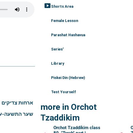
smart_display
Shorts Area
Female Lesson
Parashat Hashavua
Series'
Library
Piskei Din (Hebrew)
Test Yourself
 ארחות צדיקים
more in Orchot
 שער התשעה-עשר - שער הזכירה
Tzaddikim
Orchot Tzaddikim class
O