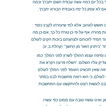
העשירית - שיזכור מה היו כל מעשיו עד היום הזה. אם עסק בעבודת יוצרו, צריך שיזכור בכל יום כמה עשה עבודת השם יתברך וכמה 
מרד כנגדו, ולעולם יתן לבו שיעסוק יותר בעבודת השם יתברך ממה שיעסוק בצרכיו; ואם לא עסק כל ימיו בעבודת הבורא יתברך, 
האחת-עשרה - שיזכור איך הוא זריז וממהר בענייניו לאסף הון, וחושב יומם ולילה, ואינו חושש לאהוב אלא למי שיעזרהו לקבץ כסף 
וזהב; ואפשר שתהא יגיעתו לריק, שיאבד הכל, או שמא יהא ממונו לרעתו, או שמא ימות מהרה, אף-על-פי-כן טורח כל-כך, אם-כן מה 
יעשה לנשמתו הקיימת לעולם ועד. ועוד כמה אתה חייב לתקן ענייניך, ולהיות זריז לזכור תמיד לזכותם ולצחצחם בזכות הקים לעולם 
 "כיתרון האור מן החשך" (קהלת ב, יג).
השתים-עשרה - שיזכור שהקדוש-ברוך-הוא רואה מחשבות לבו. ראה איך מקשט עצמו ומיפה עצמו ההולך לשרץ לפני המלך, כמו 
שכתוב: "כי אין לבוא אל שער המלך בלבוש שק" (אסתר ד, ב), וכאשר תראה ביוסף הצדיק עליו השלום: "וישלח פרעה ויקרא את 
יוסף, ויריצוהו מן הבור, ויגלח ויחלף שמלתיו ויבא אל פרעה" (בראשית מא, יד). והנה ראה שאין תכשיט העומד לפני המלך לעולם 
כמו שעומד לפני המלך שעה אחת, אם-כן אנחנו העומדים לפני המלך מלכי המלכים לעולם, כי הוא רואה מחשבות לבנו בסתר 
ובגלוי, ואין מנוס ממנו, כי בכל מקום הוא, שיש לנו לחשוב תמיד בגדולתו ולהסכים בלבנו לעשות רצונו ולהתקשט עם המחשבות 
השלוש-עשרה - שיזכור אשר חכמתו יותר ממעשיו, שאינו עושה כפי חכמתו. ויש לו ממון, ואינו עושה טובה עם ממונו כפי עשרו. 