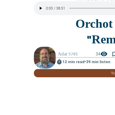
visibility
bookmark_
34
timer
12 min read
•
39 min listen
To