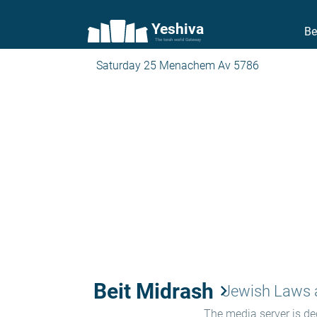
Yeshiva
Be
The torah world Gateway
Saturday 25 Menachem Av 5786
Beit Midrash
keyboard_arrow_right
The media server is ded