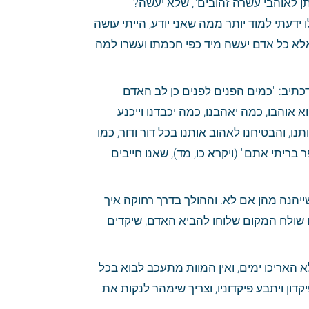
ויחשוב: מי האיש אשר אם יבוא אליו אדם ויאמר לו "יהי לך מאה זהובים על-מנת שתתן לאוהבי עשרה זהובים", שלא יעשה? 
קל-וחומר שעושה כן לפני השם יתעלה. ואל תאמר: אילו הגעתי לעושר כך וכך, או אילו ידעתי למוד יותר ממה שאני יודע, הייתי עושה 
מה שאני חייב מן העבודה - כי כל זה הבל גדול מי שאומר כך, כי כך דחיי ת יצר הרע; אלא כל אדם יעשה מיד כפי חכמתו ועשרו למה 
הארבע-עשרה - שיזכור האדם שמסביר פניו לחברו איך לבו נוטה אליו לאהוב אותו, כדכתיב: "כמים הפנים לפנים כן לב האדם 
לאדם" (משלי כז, יט). כל-שכן אם רואה מלך שמקבלו בסבר פנים יפות ומראה לו שהוא אוהבו, כמה יאהבנו, כמה יכבדנו וייכנע 
לפניו, וכמה ישתבחו ויתהללו בזה. קל-וחומר להבורא יתברך, שהודיענו שהוא אוהב אותנו, והבטיחנו לאהוב אותנו בכל דור ודור, כמו 
שנאמר: "ואף גם זאת בהיותם בארץ איביהם לא מאסתים ולא געלתים לכלתם להפר בריתי אתם" (ויקרא כו, מד), שאנו חייבים 
החמש-עשרה - שיזכור שהאדם מזמין צרכיו קודם שצריך, והוא אינו יודע אם יחיה עד שייהנה מהן אם לא. וההולך בדרך רחוקה איך 
הוא מזמין צידה לדרך. קל-וחומר שנעשה כן לעולם הארוך, שהוא דרך רחוקה, ופתאום שולח המקום שלוחו להביא האדם, שיקדים 
השש-עשרה - שיזכור האדם חבריו, בחורים וגיבורים יותר ממנו, שהיו בהנאה גדולה ולא האריכו ימים, ואין המוות מתעכב לבוא בכל 
שעה, ואין אדם שולט בו. ויחשוב, הנשמה היא פיקדון בידו, ואינו יודע מתי יבוא בעל הפיקדון ויתבע פיקדוניו, וצריך שימהר לנקות את 