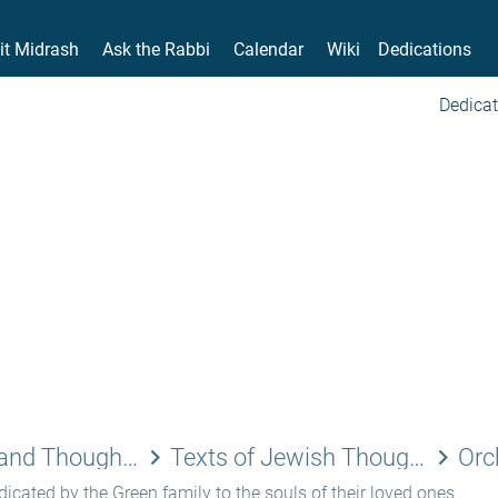
it Midrash
Ask the Rabbi
Calendar
Wiki
Dedications
Dedicat
keyboard_arrow_right
keyboard_arrow_right
Jewish Laws and Thoughts
Texts of Jewish Thought
icated by the Green family to the souls of their loved ones