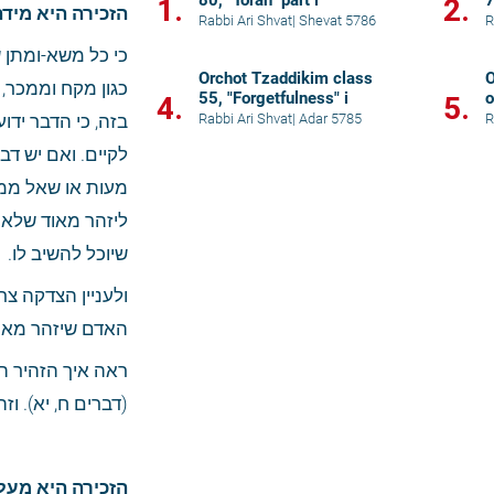
80, "Torah" part i
7
1.
2.
הזכירה היא מידה
Rabbi Ari Shvat
|
Shevat 5786
R
Orchot Tzaddikim class
O
55, "Forgetfulness" i
o
4.
5.
Rabbi Ari Shvat
|
Adar 5785
R
שיוכל להשיב לו.
האדם שיזהר מאוד 
(דברים ח, יא). וז
הזכירה היא מעלה