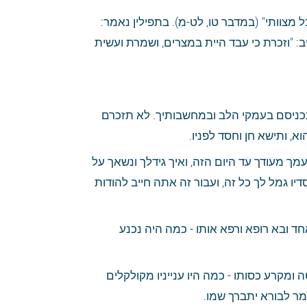
בציצית נאמר: "וזכרתם את כל מצוות ה' ועשיתם אתם וגו' למען תזכרו ועשיתם את כל מצוותי" (במדבר טו, לט-מ). בתפילין נאמר: 
"והיה לך לאות על ידך ולזיכרון בין עיניך, למען תהיה תורת ה' בפיך" (שמות יג, ט); וכתיב: "וזכרת כי עבד היית במצרים, ושמרת ועשית 
וכיון שהכל תלוי בזכירה, יש לי לכתוב שלושים דברים שתזכור בכל יום שתי פעמים, ותכניסם בעמקי הלב ובמחשבותיך. לא תזכרם 
, ותישא חן וחסד לפניו.
הזכירה הראשונה - שתזכור איך הוציאך הבורא יתברך מאין ליש. וזכר הטובה שעשה עמך מעודך עד היום הזה, ואיך גידלך ונשאך על 
כל הבריות. וכל זה עשה לך ולא שהיה חייב לעשות לך, אלא בחנם עשה לך, ומרוב חסדיו גמל לך כל זה, ועבור זה אתה חייב להודות 
השניה - שיזכור חסדי השם יתברך שהוא שלם באיבריו. ויחשוב, אם היה חולה איבר אחד ובא רופא ורפא אותו - כמה היה נכנע 
השלישית - שיזכור חסדי השם יתברך שנתן בו חוכמה ודעת. ויחשוב, אם הוא היה שוטה ומקרע כסותו - כמה היו ענייניו מקולקלים 
מר לבורא יתברך שמו.