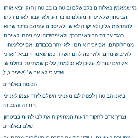
מי שמאמין באלוהים בלב שלם ובוטח בו בביטחון חזק, יביא אותו 
הביטחון שלא יפחד מעולם מדבר רע, ולא יעבוד לאדם זולתו 
להתרצות אליו, ולא יקווה לאיש, ולא יסכים עימהם בדבר שהוא 
כנגד עבודת הבורא יתברך, ולא יפחידוהו ענייניהם ולא יחת 
ממחלוקתם, ואם יוכיח אותם - לא יזהר בכבודם, ואם יכלימוהו - 
לא יבוש מהם, ולא ייפה להם השקר, כמו שאמר הנביא: "ואדני 
אלוהים יעזר לי, על-כן לא נכלמתי, על-כן שמתי פני כחלמיש, 
ואדע כי לא אבוש" (ישעיה נ, ז).
הבוטח באלוהים
יביאנו הביטחון לפנות לבו מענייני העולם ליחד עצמו לענייני 
התורה והעבודה.
וצריך אדם לחקור הדעות המחזיקות את לבו להיות בביטחון 
שלם באלוהים.
מחשבה ראשונה - שידע בידיעה ברורה כי האלוהים מרחם על 