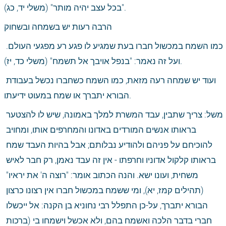
"בכל עצב יהיה מותר" (משלי יד, כג).
הרבה רעות יש בשמחה ובשחוק
כמו השמח במכשול חברו בעת שמגיע לו פגע רע מפגעי העולם. 
ועל זה נאמר: "בנפל אויבך אל תשמח" (משלי כד, יז).
ועוד יש שמחה רעה מזאת, כמו השמח כשחברו נכשל בעבודת 
הבורא יתברך או שמח במעוט ידיעתו.
משל: צריך שתבין, עבד המשרת למלך באמונה, שיש לו להצטער 
בראותו אנשים המורדים באדונו והמחרפים אותו, ומחויב 
להוכיחם על פניהם ולהודיע נבלותם; אבל בהיות העבד שמח 
בראותו קלקול אדוניו וחרפתו - אין זה עבד נאמן, רק חבר לאיש 
משחית, ועונו ישא. והנה הכתוב אומר: "רוצה ה' את יראיו" 
(תהילים קמז, יא), ומי ששמח במכשול חברו אין רצונו כרצון 
הבורא יתברך, על-כן התפלל רבי נחוניא בן הקנה: אל ייכשלו 
חברי בדבר הלכה ואשמח בהם, ולא אכשל וישמחו בי (ברכות 