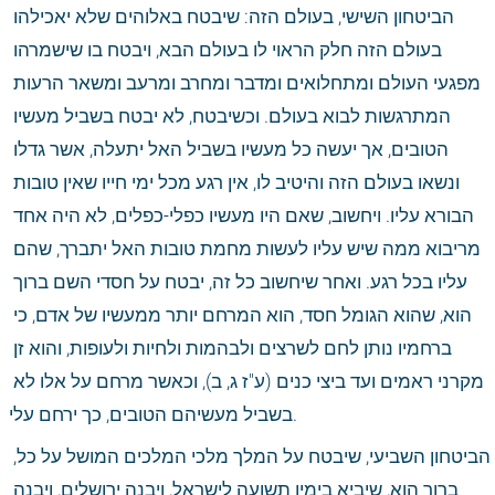
הביטחון השישי, בעולם הזה: שיבטח באלוהים שלא יאכילהו 
בעולם הזה חלק הראוי לו בעולם הבא, ויבטח בו שישמרהו 
מפגעי העולם ומתחלואים ומדבר ומחרב ומרעב ומשאר הרעות 
המתרגשות לבוא בעולם. וכשיבטח, לא יבטח בשביל מעשיו 
הטובים, אך יעשה כל מעשיו בשביל האל יתעלה, אשר גדלו 
ונשאו בעולם הזה והיטיב לו, אין רגע מכל ימי חייו שאין טובות 
הבורא עליו. ויחשוב, שאם היו מעשיו כפלי-כפלים, לא היה אחד 
מריבוא ממה שיש עליו לעשות מחמת טובות האל יתברך, שהם 
עליו בכל רגע. ואחר שיחשוב כל זה, יבטח על חסדי השם ברוך 
הוא, שהוא הגומל חסד, הוא המרחם יותר ממעשיו של אדם, כי 
ברחמיו נותן לחם לשרצים ולבהמות ולחיות ולעופות, והוא זן 
מקרני ראמים ועד ביצי כנים (ע"ז ג, ב), וכאשר מרחם על אלו לא 
בשביל מעשיהם הטובים, כך ירחם עלי.
הביטחון השביעי, שיבטח על המלך מלכי המלכים המושל על כל, 
ברוך הוא, שיביא בימיו תשועה לישראל, ויבנה ירושלים, ויבנה 