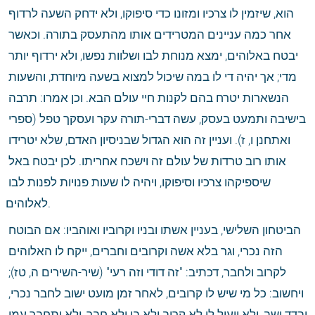
הוא, שיזמין לו צרכיו ומזונו כדי סיפוקו, ולא ידחק השעה לרדוף 
אחר כמה עניינים המטרידים אותו מהתעסק בתורה. וכאשר 
יבטח באלוהים, ימצא מנוחת לבו ושלוות נפשו, ולא ירדוף יותר 
מדי; אך יהיה די לו במה שיכול למצוא בשעה מיוחדת, והשעות 
הנשארות יטרח בהם לקנות חיי עולם הבא. וכן אמרו: תרבה 
בישיבה ותמעט בעסק, עשה דברי-תורה עקר ועסקך טפל (ספרי 
ואתחנן ו, ז). ועניין זה הוא הגדול שבניסיון האדם, שלא יטרידו 
אותו רוב טרדות של עולם זה וישכח אחריתו. לכן יבטח באל 
שיספיקהו צרכיו וסיפוקו, ויהיה לו שעות פנויות לפנות לבו 
לאלוהים.
הביטחון השלישי, בעניין אשתו ובניו וקרוביו ואוהביו: אם הבוטח 
הזה נכרי, וגר בלא אשה וקרובים וחברים, ייקח לו האלוהים 
לקרוב ולחבר, דכתיב: "זה דודי וזה רעי" (שיר-השירים ה, טז); 
ויחשוב: כל מי שיש לו קרובים, לאחר זמן מועט ישוב לחבר נכרי, 
ובדד ישב, ולא יועיל לו לא קרוב ולא בן ולא חבר, ולא יתחבר עמו 