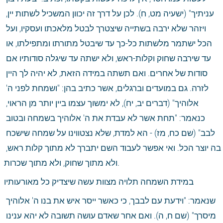
עניתיך" (ישעיה מט, ח). לכן על דרך זה יכוון המשכיל לשתות יין, 
ויזהר שלא ירבה בשתייה שיצטרך לבטל מלאכתו ועסקיו, ועל 
הכל ישתמר מלשתות כל-כך עד שיבטל מתורתו ומתפילתו, או 
עד שירבה שחוק וקלות-ראש, ולא ישתה עד שיגלה סודותיו אם 
סודות של אחרים. ואם תשתה במידה הזאת, לא יהיה לך היין 
לזרה. גם במועדים וברגלים, אשר כתיב בהן: "ושמחת לפני ה' 
אלוהיך" (דברים יב, יח), לא ימשוך עצמו ביין יותר מן הראוי, 
כנאמר: "תחת אשר לא עבדת את ה' אלוהיך בשמחה ובטוב 
לבב" (שם כח, מז) - הא למדת, שלא נצטווינו על שמחה שישכח 
בה יוצר הכל. ואי אפשר לעבוד השם יתברך לא מתוך קלות ראש, 
ולא מתוך שחוק, ולא מתוך שכרות.
במידת השמחה תלויה מצוות עשה שיצדיק כל מאורעותיו
שנאמר: "וידעת עם לבבך, כי כאשר ייסר איש את בנו ה' אלוהיך 
מיסרך" (שם ח, ה). ואם אחר שאדם עושה תשובה לא יהא ענינו 