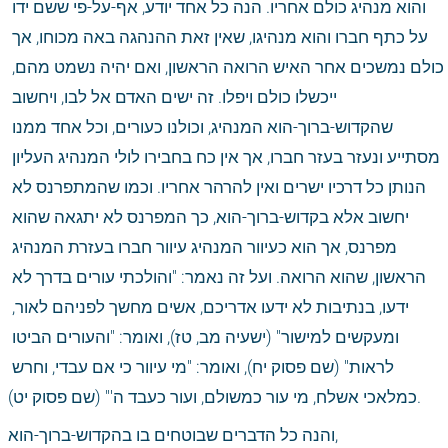
והוא מנהיג כולם אחריו. הנה כל אחד יודע, אף-על-פי ששם ידו 
על כתף חברו והוא מנהיגו, שאין זאת ההנהגה באה מכוחו, אך 
כולם נמשכים אחר האיש הרואה הראשון, ואם יהיה נשמט מהם, 
ייכשלו כולם ויפלו. זה ישים האדם אל לבו, ויחשוב 
שהקדוש-ברוך-הוא המנהיג, וכולנו כעורים, וכל אחד ממנו 
מסתייע ונעזר בעזר חברו, אך אין כח בחבירו לולי המנהיג העליון 
הנותן כל דרכיו ישרים ואין להרהר אחריו. וכמו שהמתפרנס לא 
יחשוב אלא בקדוש-ברוך-הוא, כך המפרנס לא יתגאה שהוא 
מפרנס, אך הוא כעיוור המנהיג עיוור חברו בעזרת המנהיג 
הראשון, שהוא הרואה. ועל זה נאמר: "והולכתי עורים בדרך לא 
ידעו, בנתיבות לא ידעו אדריכם, אשים מחשך לפניהם לאור, 
ומעקשים למישור" (ישעיה מב, טז), ואומר: "והעורים הביטו 
לראות" (שם פסוק יח), ואומר: "מי עיוור כי אם עבדי, וחרש 
כמלאכי אשלח, מי עור כמשולם, ועור כעבד ה'" (שם פסוק יט).
והנה כל הדברים שבוטחים בו בהקדוש-ברוך-הוא,