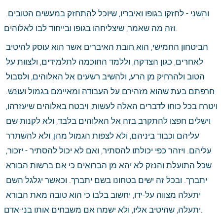
והשני - לחזקו בגופו ואיבריו, שיוכל להתחזק במעשים הטובים. 
וזה מה שאמר, שיצליחהו בגופו ובייחוד לבו לאלוהים.
הביטחון החמישי, הוא חובת האיברים אשר הוא עוסק להיטיב 
לאחרים, כגון הצדקה, וללמד החוכמה לתלמידים, ולצוות על 
הטוב ולהרחיק מן הרע, ולהשיב רשעים אל האלוהים, ולסבול 
חרפתם בעת שהוא מזהירם על העבודה ומאיימם בגמול ועונש. 
ויטרח בכל כוחו לדברים האלה לעשות, ויבטח באלוהים שיעזרהו, 
וישלים חפצו להתקרב בזה אל האלוהים בלבד, ולא לקנות שם 
עליהם וכבוד ביניהם, ולא לצפות הגמול מהן, ולא להשתרר 
עליהם. ויזהר כפי יכולתו להסתיר, ואם לא יכול להסתיר - יזכור, 
שכל התועלת והנזק לא יהא מן הברואים כי אם ברשות הבורא 
יתברך. ובכל זה ישים בטחונו בשם יתברך. וכאשר יגלגל השם 
יתעלה מצווה על-ידו, יחשוב בלבו כי הוא טובה מאת הבורא 
יתעלה, שהיטיב אליו, ולא ישמח אם משבחים אותו בני-אדם.