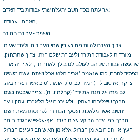
אך עתה מסר השם יתעלה שתי עבודות ביד האדם:
האחת - עבודתו,
והשנית - עבודת התורה.
וצריך האדם להיות ממוצע בין שתי העבודות, וליחד שעות 
מיוחדות לעבודת התורה ולעבודת עולם הזה. וצריך שתתחזק, 
שתעשה עבודת שניהם לעולם לטוב לך לאחריתך, ולא יהיה אחד 
מפסיד לחברו, כמו שנאמר: "אביך הלוא אכל ושתה ועשה משפט 
וצדקה, אז טוב לו" (ירמיה כב, טו); ואומר: "טוב אשר תאחז בזה, 
וגם מזה אל תנח את ידך" (קהלת ז, יח). וצריך שיבטח בשם 
יתברך שיצליחהו בעסקיו, ולא יבטח על מלאכתו ועסקיו, אך 
יחשוב אשר מלאכתו ועסקיו הם דרך לפרנסתו מאת השם 
יתברך; כמו אדם הבוקע עצים בגרזן, אף-על-פי שהגרזן חותך 
העץ, אין הכוח בא מן הברזל, אלא מן האיש הבוקע עם הברזל 
לחתוך בו העץ. ואדם שיש לו מלאכה או איזה עסק שיהיה, 