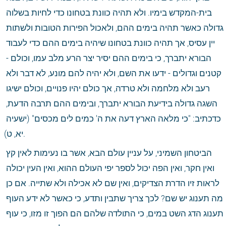
בית-המקדש בימיו. ולא תהיה כוונת בטחונו כדי לחיות בשלוה 
גדולה כאשר תהיה בימים ההם, ולאכול הפירות הטובות ולשתות 
יין עסיס, אך תהיה כוונת בטחונו שיהיה בימים ההם כדי לעבוד 
הבורא יתברך, כי בימים ההם יסיר יצר הרע מלב עמו, וכולם - 
קטנים וגדולים - ידעו את השם, ולא יהיה להם מונע, לא דבר ולא 
רעב ולא מלחמה ולא טרדה, אך כולם יהיו פנויים, וכולם ישיגו 
השגה גדולה בידיעת הבורא יתברך, ובימים ההם תרבה הדעת, 
כדכתיב: "כי מלאה הארץ דעה את ה' כמים לים מכסים" (ישעיה 
יא, ט).
הביטחון השמיני, על עניין עולם הבא, אשר בו נעימות לאין קץ 
ואין חקר, ואין הפה יכול לספר יפי העולם ההוא, ואין העין יכולה 
לראות זיו הדרת הצדיקים, ואין שם לא אכילה ולא שתייה. אם כן 
מה תענוג יש שם? לכך צריך שתבין ותדע, כי כאשר לא ידע העוף 
תענוג הדג השט במים, כי התולדה שלהם הם הפוך זו מזו, כי עוף 