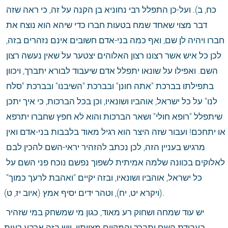
כח, ב). ועל-כן התפלל רבי נחוניא בן הקנה על זה, כי ראה שזה 
דבר מצוי שאחד שמח בטעות חברו כדי שיהא הוא נוצח את 
חברו ויהיה לן שם, ואף כמה בני-אדם חשובים אינם נזהרים בזה, 
לכן כל איש אשר רצונו רצון האלוהים יצטער על שאין נעשה רצון 
השם. ואפילו על שונאו יתפלל אדם שיעבוד לבורא יתברך, ויכוון 
בתפילתו בברכת "אתה חונן" ובברכת "השיבנו" ובברכת "סלח 
לנו" על כל ישראל, אוהביו ושונאיו, וכן בכל הברכות, כי איך יתכן 
שיתפלל "רופא חולי" ושאר הברכות והוא לא חפץ שחברו יתרפא 
או יתחכם! ועבור שזה היצר הוא רגיל מאוד בלבבות בני-אדם ואין 
מרגיש בעניין הזה, לכן נכתב להזהיר יראי-השם להכין לבם 
לאלוקים בכוונה שלמה אמיתית לשפוך נפשם נוכח פני השם על 
כל ישראל, אוהביו ושונאיו, ובזה יקיים "ואהבת לרעך כמוך" 
(ויקרא יט, יח), וטהר ידים יסיף אמץ (איוב יז, ט).
יש עוד שמחה ושחוק רע מאוד, כגון מי שמשחק במי שזהיר 
בעבודת השם יתברך והמקיים מצוותיו. ויש בזה ארבע רעות