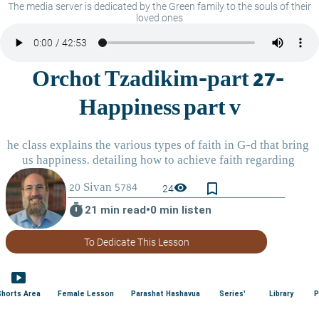
The media server is dedicated by the Green family to the souls of their
loved ones
bookmark_border
visibility
24
timer
21 min read
•
0 min listen
To Dedicate This Lesson
smart_display
Shorts Area
Female Lesson
Parashat Hashavua
Series'
Library
P