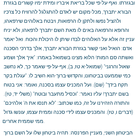
ובגזרתו. ואף-על-פי שכל בריאת איבריו ומידת ימיו קשורים בגזרת 
הבורא יתברך, מכל-מקום יש לאדם להתגלגל להרוויח כל צרכיו 
ולהציל נפשו ולתקן לו הרפואות, ויבטח באלוהים שירפאהו, 
והרופא והרפואה באים לו מאת השם יתברך לרפאהו, ולא יניח 
עניין זה אלא על האלוהים לבדו שיתן לו היכולת והכוח. ואל יאמר 
אדם: הואיל ואני קשור בגזרת הבורא יתברך, אלך בדרכי הסכנה 
ואשתה סם המות! הלוא מצינו בשמואל באמרו: "איך אלך ושמע 
שאול והרגני" (שמואל-א טז, ב), אף-על-פי שאמר כך, לא נחשב 
כמי שממעט בביטחונו, והקדוש-ברוך-הוא השיב לו: "עגלת בקר 
תקח בידך" (שם). ועל המכניס עצמו בסכנה, ואומר: אני בטוח 
בשם יתברך! עליו נאמר: "וכסיל מתעבר ובוטח" (משלי יד, טז). 
והתורה הזהירנו על זה, כמו שכתוב: "לא תנסו את ה' אלהיכם" 
(דברים ו, טז). והמכניס עצמו לידי סכנה וממית עצמו, עונשו גדול 
ממי שממית אחרים.
הביטחון השני, מעניין הפרנסה: תהיה ביטחון שלו על השם ברוך 