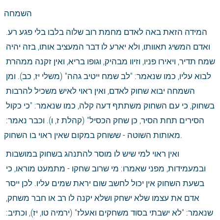
השמחה
המידה הזאת באה לאדם מחמת רוב שלוה בלבו בלי פגע רע. 
ואדם המשיג תאוותו, ולא יארע לו דבר המעציב אותו, בזה יהיה 
שמח תדיר, ויאירו פניו, וזיוו מבהיק, וגופו בריא, ואין זקנה ממהרת 
לבוא עליו, כמו שנאמר: "לב שמח ייטיב גהה" (משלי יז, כב). ומן 
השמחה יבוא שחוק לאדם, ואין ראוי לאיש משכיל להרבות 
בשחוק, כי עם השחוק משתתף דעה קלה, כמו שנאמר: "כי כקול 
הסירים תחת הסיר, כן שחק הכסיל" (קהלת ז, ו). וכבר נאמר: 
מאותות השוטה - ששוחק במקום שאין ראוי בו השחוק.
ואין ראוי למי שיש לו מוסר להתנהג בשחוק במושבות 
ובמעמידות, מפני שאמרו: מי שרוב שחקו - מתמעט מוראו, כי 
בשעת השחוק אין יכול לחשב שום יראת שמים עליו. לכן ייסר 
אדם את עצמו שלא ישחק ושלא יקנה לו רב או חבר משחק, 
שנאמר: "לא ישבתי בסוד משחקים ואעלז" (ירמיה טו, יז), וכתיב: 