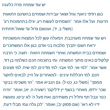
יש עוד שמחה מרה כלענה
כגון רודפי ניאוף, וגזל ושאר עבירות ושמחים בהשיגם התאוות 
הרעות. ועל אלו אמר: "השמחים לעשות רע, יגילו בתהפוכות רע" 
(משלי ב, יד), ועונשם גדול עד שאול תחתית.
ויש עוד שמחה מעורבבת, המעלה עשן לכל המצוות והמשכחת 
יראת השם יתברך מלבות בני-אדם, כגון אלו המשתכרים 
ושמחים בבית המשתה, ואחרי השמחה הזאת - תוגה, כי הרבה 
קלקולים באים מתוך המשתה. ומי בחוכמה חכם כשלמה בן דוד, 
אשר אמר: "למי אוי, למי אבוי, למי מדינים, למי שיח, למי פצעים 
חנם, למי חכללות עינים - למאחרים על היין, לבאים לחקור 
ממסך" (משלי כג, כט-ל). גם הנביא אמר: "הוי משכימי בבקר 
שכר ירדפו, מאחרי בנשף יין ידליקם" (ישעיה ה, יא); ואמר: "והיה 
כנור ונבל תף וחליל ויין משתיהם, ואת פעל ה' לא יביטו, ומעשה 
ידיו לא ראו" (שם פסוק יב); ואומר: "לכן גלה עמי מבלי דעת, 