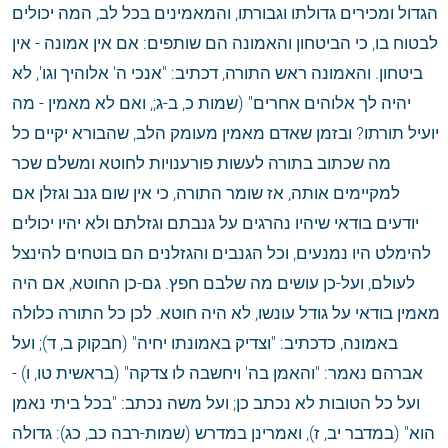
הגדול ומכירים גדולתו וגבורתו, והמאמינים בכל לב, המה יכולים 
לבטוח בו, כי הביטחון והאמונה הם שותפים: אם אין אמונה - אין 
ביטחון. והאמונה ראש התורה, דכתיב: "אנכי ה' אלוהיך וגו', לא 
יהיה לך אלוהים אחרים" (שמות כ, ב-ג;, ואם לא מאמין - מה 
יועיל תורתו? ובזמן שאדם מאמין מעומק הלב, שהבורא יקיים כל 
מה שכתוב בתורה לעשות פורענויות לחוטא ומשלם שכר 
למקיימים אותה, אז שומר התורה, כי אין שום גנב וגזלן אם 
יודעים בודאי שיהיו נהרגים על גנבתם וגזלתם ולא יהיו יכולים 
להימלט היו נמנעים, וכל הגנבים והגזלנים הם בוטחים להינצל 
לעולם, ועל-כן עושים מה שלבם חפץ. גם-כן החוטא, אם היה 
מאמין בודאי על גודל עונשו, לא היה חוטא. לכן כל התורה כלולה 
באמונה, כדכתיב: "וצדיק באמונתו יחיה" (חבקוק ב, ד); ועל 
אברהם נאמר: "והאמן בה' ויחשבה לו צדקה" (בראשית טו, ו) - 
ועל כל הטובות לא נכתב כן; ועל משה נכתב: "בכל ביתי נאמן 
הוא" (במדבר יב, ז), ואמרינן במדרש (שמות-רבה כב, כג): גדולה 