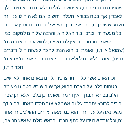
שמפרנס בו בני-ביתו, לא יחשוב: לולי המלאכה ההיא היה הולך 
לאבדון; אך יבטח בבורא יתעלה, ויחשוב: אם לא היה לו עניין זה 
העסק שעוסק בו, הבורא יתברך ימציא לו פרנסתו בעניין אחר, כי 
כל מעשה ידיו וצרכיו ביד האל הוא, והרבה שלוחים למקום, כמו 
שאמר הכתוב: "כי אין לה' מעצור, להושיע ברב או במעט" 
(שמואל-א יד, ו), ואומר: "כי הוא הנתן לך כח לעשות חיל" (דברים 
ח, יח), ואומר: "לא בחיל ולא בכוח, כי אם ברוחי, אמר ה' צבאות" 
(זכריה ד, ו).
וכן האדם אשר כל חיותו וצרכיו תלויים באדם אחד, לא ישים 
בטחונו בלבו על האדם ההוא, אך ישים שורש בטחונו מעומק 
הלב בבורא יתברך; ואין די מה שאומר כן בלבו, אלא יתן שבח 
והודיה לבורא יתברך על זה אשר לא עזב חסדו מאתו. וקח בידך 
משל נאה על עניין זה, והוא כמו מאה עיוורים ההולכים זה אחר 
זה, וכל אחד שם ידו על כתף חברו, ובראש כולם יש איש הרואה, 