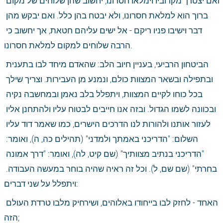
ואם יצטרך מקרוביו וימלאו חסרונו, יחשוב שהן שלוחים של מקום 
ברוך הוא למלאת חסרונו, ולא יבטח בהן כלל. ואם יבקש מהן 
דבר וישיבו פניו ריקם - אל ישים עליהם חטאת, אך יחשוב כי 
הרבה שלוחים למקום למלאת חסרונו.
הביטחון הרביעי, בעניין חיוב הלב: שהאדם מיחד לבו בתענית 
ובתפילה ובשאר המצוות כולם, ונמנע מן העבירות. וצריך שילך 
בכל כוחו לקיים המצוות, ויתפלל בלב נאמן ובמחשבה נקיה 
ובכוונה לשמו הגדול. ובזה אנו חייבים לבטוח עליו ולהתחנן אליו 
לעזור אותנו ולהורות לנו הדרכים הישרים, כמו שאמר דוד עליו 
השלום: "הדריכני באמתך ולמדני" (תהילים כה, ה), ואומר: 
"הדריכני בנתיב מצוותיך" (שם קיט, לה), ואומר: "דרך אמונה 
בחרתי" (שם שם, ל). וכל זה ראיה שהיה בוחר במעשה העבודה. 
ויתפלל על שני דברים:
האחד - לחזק לבו בייחודו באלוהים, ושירחיק מלבו טרדת העולם 
הזה;