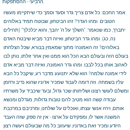
הרביעי - ההסתפקות.
אמר החכם: כל אדם צריך גדר וסעד וסמך כדי שיתקיימו מעשיו 
הטובים. ומהו הגדר? זהו הביטחון, שבוטח תמיד באלוהים 
יתברך, כמו שנאמר: "השלך על ה' יהבך, והוא יכלכלך" (תהילים 
נה, כג). ומהו גדר הביטחון, ואיזה דבר מביא שיבטח האדם 
באלוהים? זה האמונה! מתוך שמאמין בבורא, שכל הצלחתו 
בעולם הזה ובעולם הבא הכל הוא ממנו ואין אחר זולתו, נותן לבו 
לאהוב אותו בכל לבבו. ומהו גדר האמונה, ואיזה דבר מביא אדם 
לידי אמונה שלמה? הוא שלא יתנועע מדבר רע, שיקבל כל הבא 
עליו בשמחה. וזה דומה לעבוד שמכיר אדוניו שהוא נדיב ורחמן 
ומשלם לעושי רצונו ושליחותו שכר גדול, ובעד שיכביד על משרתיו 
עבודה קשה הוא מטיב להם טובות גדולות, מגדלם ומנשא 
אותם, ויהיו אנשי עצתו, ואוכלים על שולחנו, ומרכיבם במרכבת 
המשנה אשר לו, ומפקידם על ארצו - אין זה ספק, שזה העבד 
היודע ומכיר זאת באדוניו, שיעזוב כל מה שבעולם ויעשה רצון 