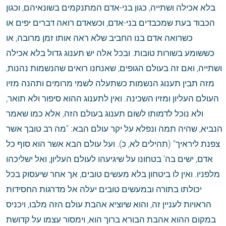
בלא אכילה ושתייה, כגון בני-אדם המתנקמים בשונאיהם, וכגון 
הכבוד בעת שמכבדים בני-אדם, וכשאדם רואה דברים יפים או 
כשרואה אדם בנו החביב שלא ראה אותו זמן מרובה, או 
כששומע בשורות טובות. ובכל אלה יש תענוג גדול בלא אכילה 
ושתייה, ואם זה בעולם הגופים, שאנחנו רואים שהנשמות נהנות, 
מזה תבין תענוג הנשמות כשתעלה לשמי מרומים ותהנה מזיו 
העולם העליון ומזיו השכינה. ואין לתענוג ההוא סיפור ולא תואר, 
ולא נוכל לדמותו לשום תענוג בעולם הזה, אלא כמו שאמר 
הנביא, שהיה תמה ונפלא על יקר עולם הבא: "מה רב טובך אשר 
צפנת ליראיך" (תהילים לא, כ). ועל עולם הבא אשר הוא סוף כל 
אדם, ישים בה' בטחונו על שיגיעהו לעולם העליון, ואל ישליכהו 
מלפניו. ואין לו ביטחון בלא מעשים טובים, אך אחר שיעסוק בכל 
יכולתו בתורה ובמעשים טובים יעלה אל מדרגות החסידות 
הראויות לעניין זה, והוא שיוציא אהבת עולם הזה מלבו, ויכניס 
במקום ההוא אהבת הבורא ברוך הוא, וימסור עצמו על קדושת 