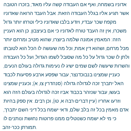
אדוניו בשמחה, ואף אם העבודה קשה עליו מאוד, בזכרו הטובה 
אשר תגיע אליו בגלל העבודה הזאת. אבל העבד הרואה שאדוניו 
מקפח שכר עבדיו, ויודע בלבו שאדוניו כילי וטרחו יותר גדול 
משכרו, אין זה העבד טורח לאדוניו כי אם בעיצבון. כן הוא העניין 
הזה: המאמין אמונה שלמה ביוצרו, שהוא מטיב ומרחם יותר 
מכל מרחם, ושהוא דין אמת, וכל מה שעושה לו הכל הוא לטובתו 
ולתן לו שכר גדול על כל מה שסובל לשמו הגדול, ועל כל העבודה 
והשרות שיעשה לשם שמים ישיג לו נעימות גדולה בעולם הנעים, 
כעניין שמצינו בנבוכדנצר, עבור שפסע ארבע פסיעות לכבוד 
האל יתברך זכה לגדולה גדולה (סנהדרין צו, א); וכעניין שמצינו 
בעשו, עבור שנזהר בכבוד אביו זכה לגדולה בעולם הזה הוא 
וזרעו אחריו (עיין דברים-רבה א, טו), וכן רבים. אין ספק בהיות 
אדם מאמין בכל זה בלב שלם, ודאי ישמח בכל דיני השם יתברך, 
כי מי לא ישמח כשנוטלים ממנו פרוטות נחושת ונותנים לו 
תמורתן ככר-זהב.