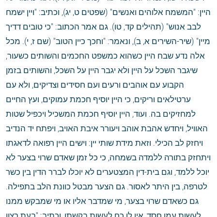
היין: "המשמח אלוהים ואנשים" (שפטים ט, יג), וכתיב: "ויין ישמח 
לבב אנוש" (תהילים קד, טו). גם אמר הכתוב: "כי טובים דדיך 
מיין" (שיר-השירים א, ב), ונאמר: "וחכך כיין הטוב" (שם ז, י). מכל 
אלה נדע שבח היין כשהוא כמשפט החכמים והשותים כשעור, 
שיגבר השכל על היין ולא יגבר היין על השכל, והשותים בזמן 
הקבוע עם אוהבים ורעים ועם חסידים וצדיקים, ולא עם 
ערטילאים וריקים, כי היין יוסיף חכמת עמוקים, ועץ החיים 
למחזיקים בה. ועוד, היין יוסיף חכמת המשכיל ויכפיל שטות 
האוויל, ויחדש אהבת אוהב ויעורר איבת האויב, ויפתח יד הנדיב 
ויחזק לב הכילי. וזאת מידת שותי יין: וישים היין רפואה לדאגתו 
ויתחזק בתורה ללמדה בשמחה, כי כל זמן שאדם שרוי בצער לא 
יוכל ללמד, וגם בית-דין המצטערים לא יוכלו לברר הדין בין כשר 
לטרפה, בין היתר לאסור. גם הצער מבטל כוונת הלב בתפילה. 
גם כשאדם שרוי בצער, מי שמדבר אליו או מי שמבקש ממנו 
לעשות עמו חסד, אין לו כח לעשות בקשתו, וכתיב: "בעת רצון 