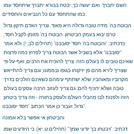
השם יתברך. ואם יעשה כך, יבטח בבורא יתברך שיתחסד עמו 
כמו שהתחסד עם כל הנביאים והחסידים.
הבוטח בה' מידה טובה גדולה היא מאוד, וצריך האדם תיקון גדול 
טרם יבוא בעמק הביטחון. הבוטח בה' מזומן לקבל חסד, 
כדכתיב: "והבוטח בה' חסד יסובבנו" (תהילים לב, י); ולא אמר 
"יסובבנו" אלא בשביל אשר הבוטח צריך לפרוץ כמה פרצות 
שאינם טובים לו בעולם הזה: צריך להוכיח את הרבים, ואף-על-פי 
שצריך לירא מהם פן יזיקוהו בגופו ובממונו; וגם צריך להתייאש 
מקרוביו ומאוהביו, שלא ישתתף עימהם כשאינם הולכים בדרך 
טובה ושלא יחניף להם; גם צריך לעזוב הרבה עסקים בעולם 
הזה ולפנות לבו מהבלי העולם ולעסק בתורה - וזה צריך ביטחון 
גדול, ועבור כן אמר הכתוב "חסד יסובבנו".
והביטחון אי אפשר בלא אמונה
דכתיב: "ויבטחו בך יודעי שמך" (תהילים ט, יא); כי היודעים שמו 