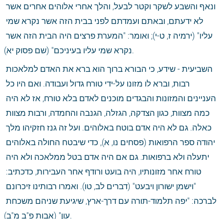
ונאף והשבע לשקר וקטר לבעל, והלך אחרי אלוהים אחרים אשר 
לא ידעתם, ובאתם ועמדתם לפני בבית הזה אשר נקרא שמי 
עליו" (ירמיה ז, ט-י); ואומר: "המערת פרצים היה הבית הזה אשר 
נקרא שמי עליו בעיניכם" (שם פסוק יא).
השביעית - שידע, כי הבורא ברוך הוא ברא את האדם למלאכות 
רבות, וברא לו מזונו על-ידי טורח גדול ועבודה. ואם היו כל 
העניינים והמזונות והבגדים מוכנים לאדם בלא טורח, אז לא היה 
כמה מצוות, כגון הצדקה, הגזלה, הגנבה והחמדה, ורבות מצוות 
כאלה. גם לא היה אדם בוטח באלוהים. ועל זה גנז חזקיהו מלך 
יהודה ספר הרפואות (פסחים נו, א), כדי שיבטח החולה באלוהים 
יתעלה ולא ברפואות. גם אם היה אדם בטל ממלאכה ולא היה 
טורח אחר מזונותיו, היה בועט ורודף אחר העבירות, כדכתיב: 
"וישמן ישורון ויבעט" (דברים לב, טו). ואמרו רבותינו זיכרונם 
לברכה: "יפה תלמוד-תורה עם דרך-ארץ, שיגיעת שניהם משכחת 
עון" (אבות פ"ב מ"ב).