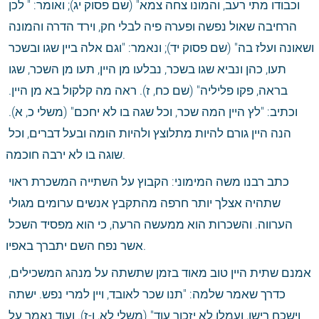
וכבודו מתי רעב, והמונו צחה צמא" (שם פסוק יג); ואומר: " לכן 
הרחיבה שאול נפשה ופערה פיה לבלי חק, וירד הדרה והמונה 
ושאונה ועלז בה" (שם פסוק יד); ונאמר: "וגם אלה ביין שגו ובשכר 
תעו, כהן ונביא שגו בשכר, נבלעו מן היין, תעו מן השכר, שגו 
בראה, פקו פליליה" (שם כח, ז). ראה מה קלקול בא מן היין. 
וכתיב: "לץ היין המה שכר, וכל שגה בו לא יחכם" (משלי כ, א). 
הנה היין גורם להיות מתלוצץ ולהיות הומה ובעל דברים, וכל 
שוגה בו לא ירבה חוכמה.
כתב רבנו משה המימוני: הקבוץ על השתייה המשכרת ראוי 
שתהיה אצלך יותר חרפה מהתקבץ אנשים ערומים מגולי 
הערווה. והשכרות הוא ממעשה הרעה, כי הוא מפסיד השכל 
אשר נפח השם יתברך באפיו.
אמנם שתית היין טוב מאוד בזמן שתשתה על מנהג המשכילים, 
כדרך שאמר שלמה: "תנו שכר לאובד, ויין למרי נפש. ישתה 
וישכח רישו, ועמלו לא יזכור עוד" (משלי לא, ו-ז). ועוד נאמר על 