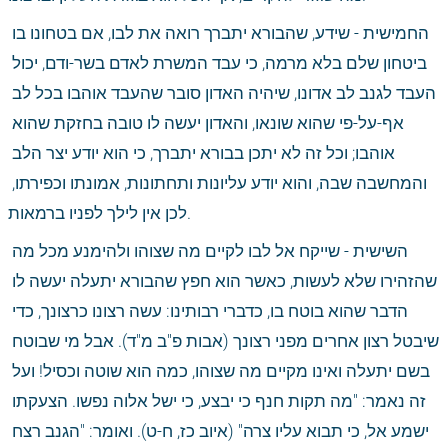
החמישית - שידע, שהבורא יתברך רואה את לבו, אם בטחונו בו 
ביטחון שלם בלא מרמה, כי עבד המשרת לאדם בשר-ודם, יכול 
העבד לגנב לב אדונו, שיהיה האדון סובר שהעבד אוהבו בכל לב 
אף-על-פי שהוא שונאו, והאדון יעשה לו טובה בחזקת שהוא 
אוהבו; וכל זה לא יתכן בבורא יתברך, כי הוא יודע יצר הלב 
והמחשבה שבה, והוא יודע עליונות ותחתונות, אמונתו וכפירתו, 
לכן אין לילך לפניו ברמאות.
השישית - שייקח אל לבו לקיים מה שצוהו ולהימנע מכל מה 
שהזהירו שלא לעשות, כאשר הוא חפץ שהבורא יתעלה יעשה לו 
הדבר שהוא בוטח בו, כדברי רבותינו: עשה רצונו כרצונך, כדי 
שיבטל רצון אחרים מפני רצונך (אבות פ"ב מ"ד). אבל מי שבוטח 
בשם יתעלה ואינו מקיים מה שצוהו, כמה הוא שוטה וכסיל! ועל 
זה נאמר: "מה תקות חנף כי יבצע, כי ישל אלוה נפשו. הצעקתו 
ישמע אל, כי תבוא עליו צרה" (איוב כז, ח-ט). ואומר: "הגנב רצח 