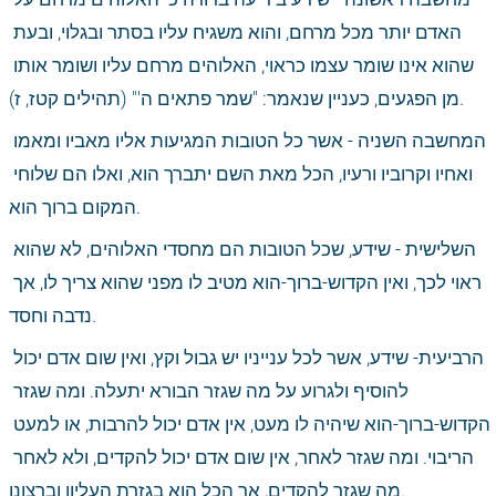
האדם יותר מכל מרחם, והוא משגיח עליו בסתר ובגלוי, ובעת 
שהוא אינו שומר עצמו כראוי, האלוהים מרחם עליו ושומר אותו 
מן הפגעים, כעניין שנאמר: "שמר פתאים ה'" (תהילים קטז, ז).
המחשבה השניה - אשר כל הטובות המגיעות אליו מאביו ומאמו 
ואחיו וקרוביו ורעיו, הכל מאת השם יתברך הוא, ואלו הם שלוחי 
המקום ברוך הוא.
השלישית - שידע, שכל הטובות הם מחסדי האלוהים, לא שהוא 
ראוי לכך, ואין הקדוש-ברוך-הוא מטיב לו מפני שהוא צריך לו, אך 
נדבה וחסד.
הרביעית- שידע, אשר לכל ענייניו יש גבול וקץ, ואין שום אדם יכול 
להוסיף ולגרוע על מה שגזר הבורא יתעלה. ומה שגזר 
הקדוש-ברוך-הוא שיהיה לו מעט, אין אדם יכול להרבות, או למעט 
הריבוי. ומה שגזר לאחר, אין שום אדם יכול להקדים, ולא לאחר 
מה שגזר להקדים, אך הכל הוא בגזרת העליון וברצונו.