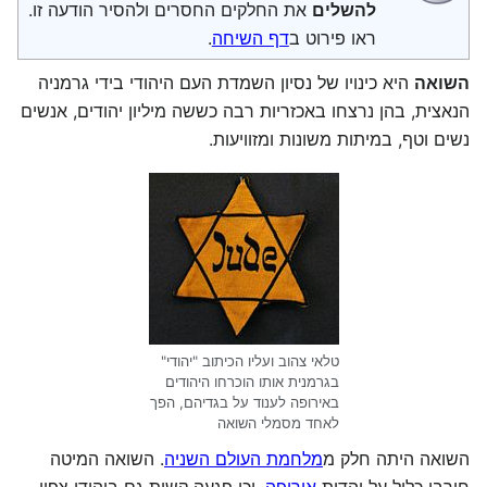
להשלים
את החלקים החסרים ולהסיר הודעה זו.
ראו פירוט ב
דף השיחה
.
השואה
היא כינויו של נסיון השמדת העם היהודי בידי גרמניה
הנאצית, בהן נרצחו באכזריות רבה כששה מיליון יהודים, אנשים
נשים וטף, במיתות משונות ומזוויעות.
טלאי צהוב ועליו הכיתוב "יהודי"
בגרמנית אותו הוכרחו היהודים
באירופה לענוד על בגדיהם, הפך
לאחד מסמלי השואה
השואה היתה חלק מ
מלחמת העולם השניה
. השואה המיטה