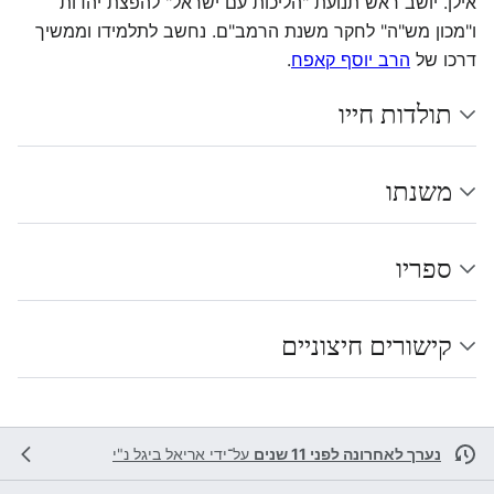
אילן. יושב ראש תנועת "הליכות עם ישראל" להפצת יהדות
ו"מכון מש"ה" לחקר משנת הרמב"ם. נחשב לתלמידו וממשיך
דרכו של
הרב יוסף קאפח
.
תולדות חייו
משנתו
ספריו
קישורים חיצוניים
נערך לאחרונה לפני 11 שנים
על־ידי
אריאל ביגל נ"י