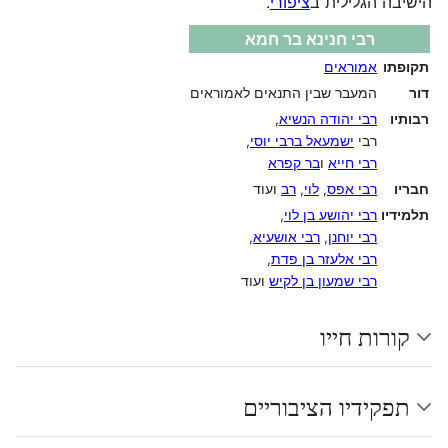
הישיבה הגלילית ב
ציפורי
.
רבי חנינא בר חמא
תקופתו
אמוראים
דור
המעבר שבין התנאים לאמוראים
רבותיו
רבי יהודה הנשיא
,
רבי
ישמעאל ברבי יוסי
,
רבי חייא
ו
בר קפרא
חבריו
רבי אפס
,
לוי
,
רב
ועוד
תלמידיו
רבי יהושע בן לוי
,
רבי יוחנן
,
רבי אושעיא
,
רבי אלעזר בן פדת
,
רבי שמעון בן לקיש
ועוד
קורות חייו
תפקידיו הציבוריים