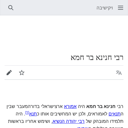
ויקישיבה
חיפוש
רבי חנינא בר חמא
שפה
מעקב
עריכה
רבי
חנינא בר חמא
היה
אמורא
ארצישראלי בדורהמעבר שבין
]
1
[
ה
תנאים
לאמוראים, ולכן יש המחשיבים אותו כ
תנא
. היה
תלמידו המובהק של
רבי יהודה הנשיא
, ושימש אחריו בראשות