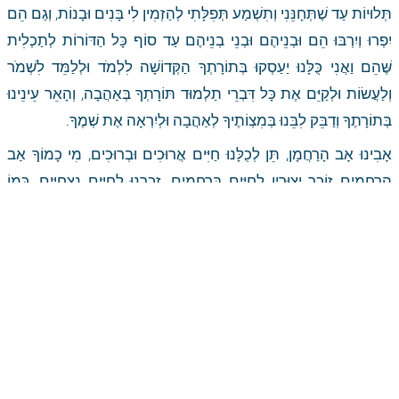
תְּלוּיוֹת עַד שֶׁתְּחָנֵּנִי וְתִשְׁמַע תְּפִלָּתִי לְהַזְמִין לִי בָּנִים וּבָנוֹת, וְגַם הֵם 
יִפְרוּ וְיִרְבּוּ הֵם וּבְנֵיהֶם וּבְנֵי בְנֵיהֶם עַד סוֹף כָּל הַדּוֹרוֹת לְתַכְלִית 
שֶּׁהֵם וַאֲנִי כֻּלָּנוּ יַעַסְקוּ בְּתוֹרָתְךָ הַקְּדוֹשָׁה לִלְמֹד וּלְלַמֵּד לִשְׁמֹר 
וְלַעֲשׂוֹת וּלְקַיֵּם אֶת כָּל דִּבְרֵי תַלְמוּד תּוֹרָתְךָ בְּאַהֲבָה, וְהָאֵר עֵינֵינוּ 
בְּתוֹרָתֶךָ וְדַבֵּק לִבֵּנוּ בְּמִצְוֹתֶיךָ לְאַהֲבָה וּלְיִרְאָה אֶת שְׁמֶךָ.
אָבִינוּ אָב הָרַחֲמָן, תֵּן לְכֻלָּנוּ חַיִּים אֲרוּכִים וּבְרוּכִים, מִי כָמוֹךָ אַב 
הָרַחֲמִים זוֹכֵר יְצוּרָיו לְחַיִּים בְּרַחֲמִים, זָכְרֵנוּ לְחַיִּים נִצְחִיִּים, כְּמוֹ 
שֶׁהִתְפַּלֵּל אַבְרָהָם אָבִינוּ לוּ יִחְיֶה לְפָנֶיךָ, וּפֵרְשׁוּ רַבּוֹתֵינוּ זִכְרוֹנָם 
לִבְרָכָה, בְּיִרְאָתֶךָ. כִּי עַל כֵּן בָּאתִי לְבַקֵּשׁ וּלְחַנֵּן מִלְּפָנֶיךָ שֶׁיְּהֵא זַרְעִי 
וְזֶרַע זַרְעִי עַד עוֹלָם זֶרַע כָּשֵׁר, וְאַל יִמָּצֵא בִי וּבְזַרְעִי וּבְזֶרַע זַרְעִי עַד 
עוֹלָם שׁוּם פְּסוּל וָשֶׁמֶץ, אַךְ שָׁלוֹם וֶאֱמֶת וְטוֹב וְיָשָׁר בְּעֵינֵי אֱלֹהִים 
וּבְעֵינֵי אָדָם, וְיִהְיוּ בַּעֲלֵי תוֹרָה, מָארֵי מִקְרָא, מָארֵי מִשְׁנָה, מָארֵי 
תַלְמוּד, מָארֵי רָזָא, מָארֵי מִצְוָה, מָארֵי גוֹמְלֵי חֲסָדִים, מָארֵי מִדּוֹת 
תְּרוּמִיּוֹת, וְיַעַבְדּוּךָ בְּאַהֲבָה וּבְיִרְאָה פְּנִימִית, לֹא יִרְאָה חִיצוֹנִית, וְתֵן 
לְכָל גְּוִיָּה וּגְוִיָּה מֵהֶם דֵּי מַחְסוֹרָה בְּכָבוֹד, וְתֵן לָהֶם בְּרִיאוּת וְכָבוֹד 