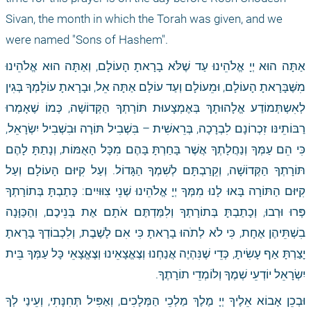
Sivan, the month in which the Torah was given, and we 
were named "Sons of Hashem".
אַתָּה הוּא יְיָ אֱלֹהֵינוּ עַד שֶׁלֹּא בָרָאתָ הָעוֹלָם, וְאַתָּה הוּא אֱלֹהֵינוּ 
מִשֶּׁבָּרָאתָ הָעוֹלָם, וּמֵעוֹלָם וְעַד עוֹלָם אַתָּה אֵל, וּבָרָאתָ עוֹלָמְךָ בְּגִין 
לְאִשְתְּמוֹדַע אֱלָהוּתָךְ בְּאֶמְצָעוּת תּוֹרָתְךָ הַקְּדוֹשָׁה, כְּמוֹ שֶׁאָמְרוּ 
רַבּוֹתֵינּו זִכְרוֹנָם לִבְרָכָה, בְּרֵאשִׁית – בִּשְׁבִיל תּוֹרָה וּבִשְׁבִיל יִשְׂרָאֵל, 
כִּי הֵם עַמְּךָ וְנַחֲלָתְךָ אֲשֶׁר בָּחַרְתָּ בָּהֶם מִכָּל הָאֻמּוֹת, וְנָתַתָּ לָהֶם 
תּוֹרָתְךָ הַקְּדוֹשָׁה, וְקֵרַבְתָּם לְשִׁמְךָ הַגָּדוֹל. וְעַל קִיּוּם הָעוֹלָם וְעַל 
קִיּוּם הַתּוֹרָה בָּאוּ לָנוּ מִמְּךָ יְיָ אֱלֹהֵינוּ שְׁנֵי צִוּוּיִים: כָּתַבְתָּ בְּתוֹרָתְךָ 
פְּרוּ וּרְבוּ, וְכָתַבְתָּ בְּתוֹרָתְךָ וְלִמַּדְתֶּם אֹתָם אֶת בְּנֵיכֶם, וְהַכַּוָּנָה 
בִשְׁתֵּיהֶן אֶחָת, כִּי לֹא לְתֹהוּ בָרָאתָ כִּי אִם לָשֶׁבֶת, וְלִכְבוֹדְךָ בָּרָאתָ 
יָצַרְתָּ אַף עָשִׂיתָ, כְּדֵי שֶׁנִּהְיֶה אֲנַחְנוּ וְצֶאֱצָאֵינוּ וְצֶאֱצָאֵי כָּל עַמְּךָ בֵּית 
יִשְׂרָאֵל יוֹדְעֵי שְׁמֶךָ וְלוֹמְדֵי תוֹרָתֶךָ.
וּבְכֵן אָבוֹא אֵלֶיךָ יְיָ מֶלֶךְ מַלְכֵי הַמְּלָכִים, וְאַפִּיל תְּחִנָּתִי, וְעֵינַי לְךָ 