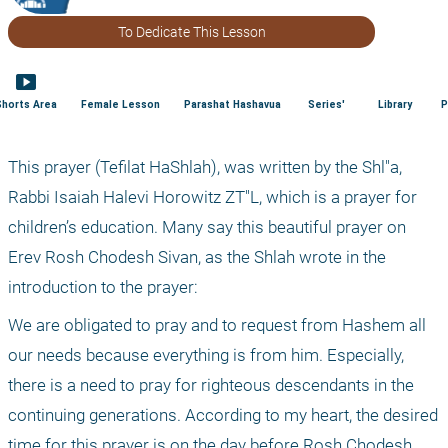
To Dedicate This Lesson
smart_display
Shorts Area
Female Lesson
Parashat Hashavua
Series'
Library
P
This prayer (Tefilat HaShlah), was written by the Shl"a, 
Rabbi Isaiah Halevi Horowitz ZT"L, which is a prayer for 
children’s education. Many say this beautiful prayer on 
Erev Rosh Chodesh Sivan, as the Shlah wrote in the 
introduction to the prayer:
We are obligated to pray and to request from Hashem all 
our needs because everything is from him. Especially, 
there is a need to pray for righteous descendants in the 
continuing generations. According to my heart, the desired 
time for this prayer is on the day before Rosh Chodesh 