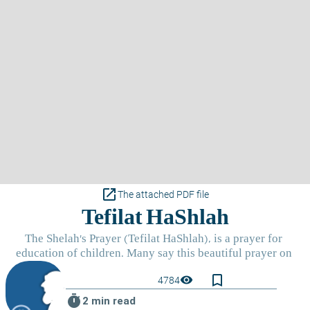
open_in_new
The attached PDF file
bookmark_border
visibility
4784
timer
2 min read