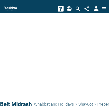
person
Yeshiva
language
search
share
menu
The torah world Gateway
Beit Midrash
keyboard_arrow_right
Shabbat and Holidays
Shavuot
Preper
keyboard_arrow_right
keyboard_arrow_right