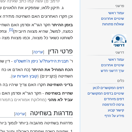
לרמב"ם) עשה קמו כתב שאינה עשה 
פרשני
תיקון ללאו, שמפקיע את הלאווים ש
עמוד ראשי
וכן חקרו האחרונים האם השחיטה מתירה 
שינויים אחרונים
שאלות פתוחות
בזמן ההיתר
חקר הגר"א וסרמן האם השחיט
]
1
[
כמצה, למשל, שהיא מצווה חיובית)
. ונח
לשוחטו כשאר כל מצווה, וכמו מצוות מצה (
פרטי הדין
[
עריכה
]
דרשני
עמוד ראשי
ר'
תבנית:הידעת?/ג' ניסן ה'תשס"ט
- דין שח
שינויים אחרונים
הכח המחיל את ההיתר
(כח האדם או כח 
ערך דרשני חדש
השחיטה (כקניינים)
(
קובץ הערות עו
)
.
כלים
בדיני השחיטה
חקרו האם צריך שיהיו בה 
דפים המקושרים לכאן
שהייה בשחיטה
- חקר הגר"א וסרמן האם ה
שינויים בדפים המקושרים
דפים מיוחדים
עביד לא מהני
(מחלוקת אמוראים בתמורה 
גרסה להדפסה
קישור קבוע
מדרגות בשחיטה
[
עריכה
]
מידע על הדף
מדרגות בשחיטה מהגבוה ביותר לנמוך ביות
1. שחיטה כשרה שמתרת באכילה וחייב עליה בכל העניינים.