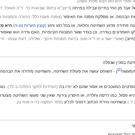
ואולי היא לאו הבא מכלל עשה)
.
ל אבר מן החי בחיים ונבילה במיתה
(ריצב"א בתוס' שבועות כד. ד"ה האוכל. ד
את הבהמה, או מסלקת ממנה את האיסור
(צפנת פענח כללי התורה והמצוות ח
ה מתירה מרגע השחיטה והלאה, או בכל רגע ורגע
(
קובץ הערות נט-ה
)
.
היא מצ
לקו האחרונים בגדרה, וכן בגדר שאר המצוות הקיומיות, האם גדרה הוא שאסור
חיוב)
(שערי יושר ג-יט ד"ה ואם: בדעת המנחת חינוך - שלילה, דעת עצמו - חיו
יטה בסכין שנפלה
]
2
[
המעשה
) - השוחט עושה את פעולת השחיטה, והשחיטה מתירה את הבהמה 
הפרטים המעכבים או אסור שהם לא יהיו בה
(המידות לחקר ההלכה ב-לד
)
. כג
יא פסול, כמו דרסה וחלדה, או חיסרון צירוף, שאין שני מעשי השחיטה מצטר
ד:
)
.ובשחיטה גזירת הכתוב דמהני לכו"ע
(ספר המקנה כד-ה אות ט
)
.
ר: