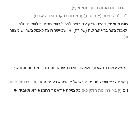
ן בדבריהם מנחת חינוך תנא-א [א]
)
.
"ב ד"ה שחיטה (אות סב),)
(המידות לחקר ההלכה יג-כט
)
.
ווה קיומית
, דהיינו שרק אם רוצה לאכול בשר מתחייב לשחוט (ולא
 לאכול בשר בלא שחיטה (שלילה), או שכאשר רוצה לאכול בשר יש מצווה
ב
)
.
ממילא (כח המעשה), ולא כח האדם, שהשוחט מתיר את הבהמה ע"י
ון האם צריך שהשוחט יהיה ישראל או שהוא לא יהיה גוי
(עיון בלומדות טו
)
.
פים
(קובץ שמועות חולין כא
)
.
כל מילתא דאמר רחמנא לא תעביד אי