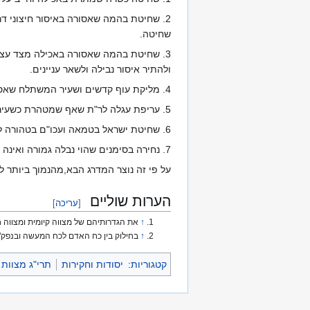
2. שחיטת בהמה שאסורה באיסור חיצוני ד
שחיטה.
3. שחיטת בהמה שאסורה באכילה מצד עצמה
ולהתיר איסור נבילה ולשאר עניינים.
4. מליקת עוף קדשים ושעיר המשתלח שאסורים מטעם נבילה אך מטהרת מטומאתם ועובר עליה באותו ואת בנו. דמליקתם ודחייתם לצוק זוהי שחיטתם.
5. עריפת עגלה לר"ת שאף שמטהרת כשעיר המשתלח לא עובר עליה באותו ואת בנו שלא הוי קרבן ולא שייך בה לומר עריפתה זוהי שחיטתה ומ"מ מטהרת מידי נבילה.
6. שחיטת ישראל בטמאה ועכו"ם בטהורה לחזקיה לקמן קכא: שאף שמנבלת מ"מ מתרת אבמה"ח במפרכסת שכיון שהוי שחיטה כדינה נחשבת מיתה מיד.
7. נחירה בסימנים שהוי נבלה גמורה ואינה שחיטה כלל, ומ"מ למ"ד אין שחיטה לעוף מן התורה בעינן דווקא נחירה בסימנים ובמיתה אחרת הוי נבלה גמורה.
על פי זה נוצר המדרג הבא,מהנמוך ביותר 
הערות שוליים
[
עריכה
]
↑
את הגדרותיהם של מצווה קיומית ומצווה ח
↑
בחילוק בין כח האדם לכח המעשה ובנפק"
קטגוריות
:
יסודות וחקירות
תרי"ג מצוות