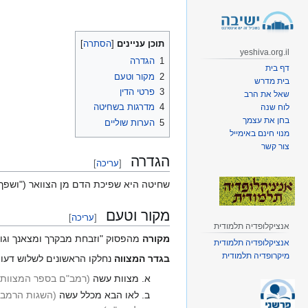
קפיצה
קפיצה
לניווט
לחיפוש
תוכן עניינים
yeshiva.org.il
1
הגדרה
דף בית
2
מקור וטעם
בית מדרש
3
פרטי הדין
שאל את הרב
4
מדרגות בשחיטה
לוח שנה
בחן את עצמך
5
הערות שוליים
מנוי חינם באימייל
צור קשר
הגדרה
[
עריכה
]
שחיטה היא שפיכת הדם מן הצוואר ("ושפך 
מקור וטעם
[
עריכה
]
אנציקלופדיה תלמודית
מקורה
מהפסוק "וזבחת מבקרך ומצאנך וגו' 
אנציקלופדיה תלמודית
מיקרופדיה תלמודית
בגדר המצווה
נחלקו הראשונים לשלוש דעות
מצוות עשה
(רמב"ם בספר המצוות ע
לאו הבא מכלל עשה
(השגות הרמב"ן