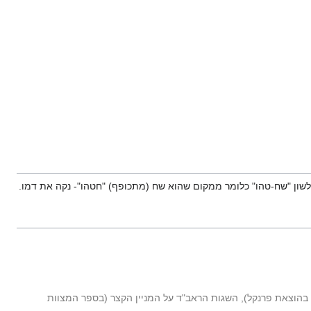
שון "שח-טהו" כלומר ממקום שהוא שח (מתכופף) "חטהו"- נקה את דמו.
בהוצאת פרנקל), השגות הראב"ד על המניין הקצר (בספר המצוות