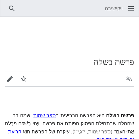
ויקישיבה
חיפוש
פרשת בשלח
שפה
מעקב
עריכה
פרשת בשלח
היא הפרשה הרביעית ב
ספר שמות
. שמה בה
שהמלה שבתחילת הפסוק הפותח את פרשה:"וַיְהִי בְּשַׁלַּח פַּרְעֹה
אֶת-הָעָם"
(ספר שמות, י"ג,י"ז
)
. עיקרה של הפרשה הוא
קריעת