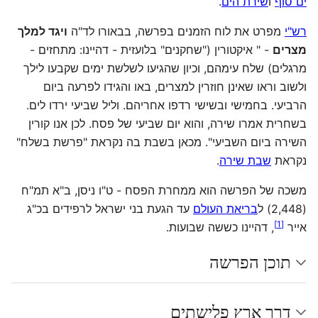
ים סוף
ו
שירת הים
.
רש"י
מפרט את לוח הזמנים בפרשה, בבאורו לד"ה
ויגד למלך
מצרים
- " איקטורין ("שחקנים" בלועזית - דהיינו: מתחזים -
מרגלים) שלח עימהם, וכיון שהגיעו לשלשת ימים שקבעו לילך
ולשוב וראו שאינן חוזרין למצרים, באו והגידו לפרעה ביום
הרביעי. בחמישי ובשישי רדפו אחריהם. וליל שביעי ירדו לים.
בשחרית אמרו שירה, והוא יום שביעי של פסח. לכן אנו קורין
השירה ביום השביעי". מכאן בשבת בה נקראת "פרשת בשלח"
נקראת
שבת שירה
.
משכה של הפרשה הוא ממחרת הפסח - ט"ו ניסן, ב"א תמ"ח
(2,448) ל
בריאת העולם
עד הגעת בני ישראל לרפידים בכ"ג
]
1
[
אייר
, דהיינו כששה שבועות.
תוכן הפרשה
דרך ארץ פלישתים