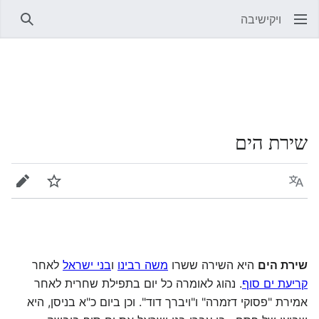
ויקישיבה
חיפוש
שירת הים
שפה
מעקב
עריכה
שירת הים
היא השירה ששרו
משה רבינו
ו
בני ישראל
לאחר
קריעת ים סוף
. נהוג לאומרה כל יום בתפילת שחרית לאחר
אמירת "פסוקי דזמרה" ו"ויברך דוד". וכן ביום כ"א בניסן, היא