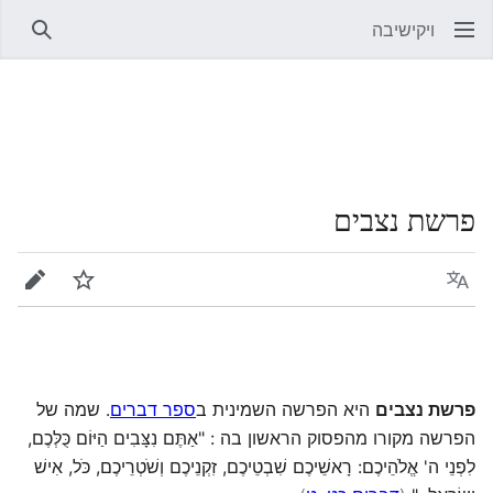
ויקישיבה
חיפוש
פרשת נצבים
שפה
מעקב
עריכה
פרשת נצבים
היא הפרשה השמינית ב
ספר דברים
. שמה של
הפרשה מקורו מהפסוק הראשון בה : "אַתֶּם נִצָּבִים הַיּוֹם כֻּלְּכֶם,
לִפְנֵי ה' אֱלֹהֵיכֶם: רָאשֵׁיכֶם שִׁבְטֵיכֶם, זִקְנֵיכֶם וְשֹׁטְרֵיכֶם, כֹּל, אִישׁ