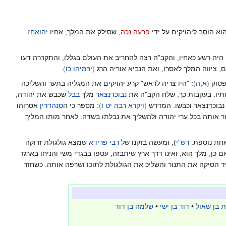
וא הוסב ליהויקים על ידי
פרעה נכה
, שסילק את המלך, אחיו
יהואחז
ים היה רשע כאחיו, והקב"ה רצה להחריב את העולם בגללו, והתקררה דעו
ם, ציווה המלך לאסרו, ואת הנביא אוריה הרג
(
ירמיהו כו
)
.
פסוק
(
א,ה
)
: "היו צריה לראש" קרע יהויקים את המגליה בתער והשליכה
ותיו. בעקבות כך, שלח הקב"ה את
נבוכדנצאר
מלך
בבל
שכבש את יהודה,
 נבוכדנצאר וכבשו. המדרש
(
ויקרא רבה יט ו
)
: מספר כי ה
סנהדרין
אסרוהו
ור אותה בכל ערי יהודה ולהשליך את נבלתו בשדה. לאחר מותו המליך
 אחת נוספת.
רש"י
), ומעשה בזקנו של
רבי פרידא
שמצא גולגולת זרוקה
 כן, מלך הוא, ואינו דרך ארץ שיתבזה, עטפו בבגדי משי והניחו בארגז
יד הסיקה את התנור והשליכ את הגולגולת לתוכו ושרפה אותה. כשחזר
 בן שאול
•
דוד בן ישי
•
שלמה בן דוד