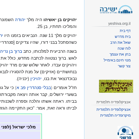
קפיצה
קפיצה
לניווט
לחיפוש
יהויקים בן יאשיהו
היה מלך
יהודה
השמונה-
yeshiva.org.il
והמליכו תחתיו, בן 25.
דף בית
יהויקים מלך 11 שנה. הנביאים בזמנו היו
יר
בית מדרש
כשהסתכל בבני דורו, שהיו צדיקים [סנהדרין 
שאל את הרב
לוח שנה
בשנה הרביעית למלכותו, כתב
ברוך בן נריה
בחן את עצמך
לאש. ברוך נצטווה לכתבה מחדש, כולל את פ
מנוי חינם באימייל
ויהויקים עבדו. לאחר שלוש שנים מרד יהוי
צור קשר
בנחושתיים (אזיקים) על מנת להסגירו לנבו
נבוכדנצאר את בנו,
יהויכין
(יכניה).
חז"ל אומרים
(
בבלי סנהדרין פב א
)
כי על גו
בשערי ירושלים, קבר אותה ויצאה מקבורתה פ
בביתו. ראתה אשתו והלכה וספרה לשכנותיה.
אנציקלופדיה תלמודית
לביתו וראה זאת, אמר: "כאן התקיימה הגזר
אנציקלופדיה תלמודית
מיקרופדיה תלמודית
מלכי ישראל (לפני