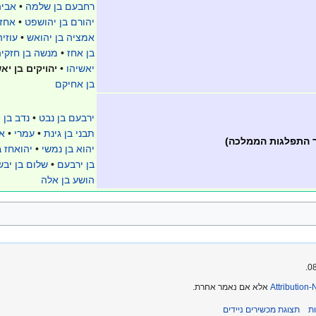
רחבעם בן שלמה
•
אביה
יהורם בן יהושפט
•
אחזי
אמציה בן יהואש
•
עוזי
בן אחז
•
מנשה בן חזקיה
יאשיהו
•
יהויקים בן יא
בן אחיקם
ירבעם בן נבט
•
נדב בן 
תבני בן גינת
•
עמרי
•
א
 התפלגות הממלכה)
יהוא בן נמשי
•
יהואחז ב
בן ירבעם
•
שלום בן יבש
הושע בן אלה
Attribution
אלא אם נאמר אחרת.
ת
תצוגת מכשירים ניידים