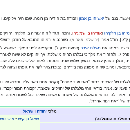
עשר. בנם של
יאשיהו בן אמון
וזבודה בת הודיה מן רומה. שמו היה אליקים, וה
מיהו בן חלקיהו
ו
אוריהו בן שמעיהו
, והכהן הגדול היה עזריה בן חלקיה. יהויק
ק"ג.]. חז"ל אמרו
(ירושלמי פאה א
)
. כשהנביא ירמיהו התנבא על חורבן ירושלי
בשם ירמיהו את
מגילת איכה
(למעט פרק ג'), והקריאה לפני המלך. כשהגיע ל
רק ג', ולהזהיר את מלך כי נבלתו תהיה מושלכת, אך יהויקים לא שעה לאזהר
קים, ומלך באופן עצמאי במשך שלוש שנים נוספות. לאחר שלוש שנים עלה שוב
כדנצאר, ומרוב שהיה מפונק מת בידיהם. נבוכדנצאר לקח את גופתו וציווה לגר
לגלתו של יהויקים כתוב "זאת ועוד אחרת" (נקמה אחת באה עליו, ותבוא עליו
עמיים. אמר: בודאי זוהי גולגלתו של יהויקים שנאמר: "קבורת חמור יקבר", אם
 אמרו לה: בודאי זו גולגלתה של אשתו הראשונה שאינו יכול לשכוח אותה. מ
ה של "זאת ועוד אחרת".
מלכי
יהודה
ו
ישראל
 התפלגות הממלכה)
שאול בן קיש
•
איש בושת