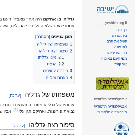
קפיצה
קפיצה
לניווט
לחיפוש
גדליהו בן אחיקם
היה אחד מאצילי העם בתק
yeshiva.org.il
אחרוני העם שלא הוגלו בידי הבבלים, ועל 
דף בית
בית מדרש
תוכן עניינים
שאל את הרב
1
משפחתו של גדליה
לוח שנה
2
סיפור רצח גדליהו
בחן את עצמך
2.1
מינוי גדליהו
מנוי חינם באימייל
2.2
הרצח
צור קשר
3
הירידה למצרים
4
הערות שוליים
משפחתו של גדליה
[
עריכה
]
אנציקלופדיה תלמודית
אבותיו של גדליהו מוזכרים פעמים רבות כ
אנציקלופדיה תלמודית
]
2
[
נבואת פורענות, ואחיקם הגן עליו
. אביו 
מיקרופדיה תלמודית
סיפור רצח גדליהו
[
עריכה
]