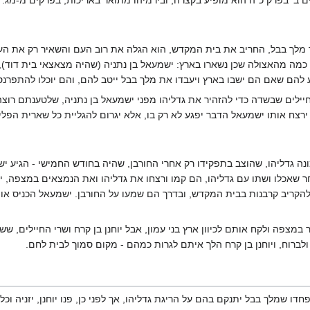
 ב' בפרק כ"ה הוא מופיע בקצרה, ובירמיהו מתואר באריכות, בפרקים מ-מג.
 מלך בבל, החריב את בית המקדש, הוא הגלה את רוב העם והשאיר רק את הענ
 מהאצולה שכן נשארו בארץ: ישמעאל בן נתניה (שהיה מצאצאי בית דוד), יוחנן
 להם שאם הם ישבו בארץ ויעבדו את מלך בבל ייטב להם, והם יוכלו להתפרנס
חיילים שבשדה כדי להזהיר את גדליהו מפני ישמעאל בן נתניה, שלטענתם רוצה 
רצח אותו ישמעאל הדבר יפגע לא רק בו, אלא יגרום להגליית כל שארית הפלי
נה גדליהו, שהוצב בתפקידו רק אחרי החורבן, שהיה בחודש החמישי - הגיע יש
ר שאכלו ושתו עם גדליהו, הם קמו ורצחו את גדליהו ואת הנמצאים במצפה, י
 להקריב קרבנות בבית המקדש, ובדרך הם שמעו על החורבן. ישמעאל הכניס א
צפה ולקח אותם לכיוון ארץ בני עמון, אבל יוחנן בן קרח ושרי החיילים, שש
ולברוח, ויוחנן בן קרח הלך איתם לגרות כמהם - מקום סמוך לבית לחם.
ו שמלך בבל יתנקם בהם על הריגת גדליהו, אך לפני כן, פנו יוחנן, יזניה וכ