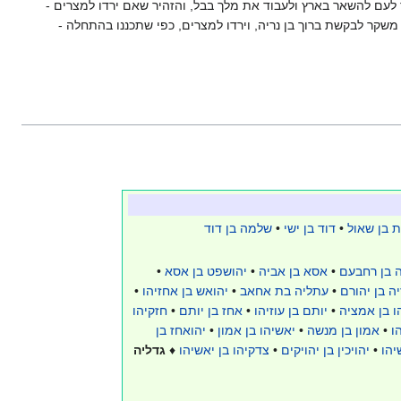
 לעם להשאר בארץ ולעבוד את מלך בבל, והזהיר שאם ירדו למצרים -
 משקר לבקשת ברוך בן נריה, וירדו למצרים, כפי שתכננו בהתחלה -
 בן שאול
•
דוד בן ישי
•
שלמה בן דוד
 בן רחבעם
•
אסא בן אביה
•
יהושפט בן אסא
•
ה בן יהורם
•
עתליה בת אחאב
•
יהואש בן אחזיהו
•
הו בן אמציה
•
יותם בן עוזיהו
•
אחז בן יותם
•
חזקיהו
ו
•
אמון בן מנשה
•
יאשיהו בן אמון
•
יהואחז בן
יהו
•
יהויכין בן יהויקים
•
צדקיהו בן יאשיהו
♦
גדליה