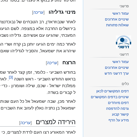
הסיפור מופיע במקרא פעמיים: בספר מלכים
פרשני
מינוי גדליהו
[
עריכה
]
עמוד ראשי
שינויים אחרונים
לאחר שנבוזראדן, רב הטבחים של נבוכדנצר
שאלות פתוחות
בירושלים החרבה אלא במצפה. לשם הגיעו כמה
המעכתי, שהגיעו עם אנשיהם. גדליהו נשבע
לאחר כמה ימים הגיעו יוחנן בן קרח ושרי ה
שיהרוג את ישמעאל, והסביר לגדליהו שאם י
דרשני
עמוד ראשי
הרצח
[
עריכה
]
שינויים אחרונים
בחודש השביעי - כלומר, זמן קצר לאחר שמו
ערך דרשני חדש
]
3
[
בראש החודש השביעי - ראש השנה
. לאח
כלים
ממלכת ישראל - שכם, שילה ושומרון - כדי
דפים המקושרים לכאן
ל קבורים בשדה.
שינויים בדפים המקושרים
לאחר מכן, שבה ישמעאל אל כל העם שנותר במ
דפים מיוחדים
ישמעאל בן נתניה נאלץ לעזוב את השבויים 
גרסה להדפסה
קישור קבוע
מידע על הדף
הירידה למצרים
[
עריכה
]
לאחר המאורע רצו העם לרדת למצרים, כי פחד