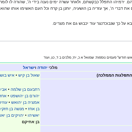
ם. ירמיהו התפלל כבקשתם, ולאחר עשרה ימים נענה בידי ה', שהורה לו לומר
את דברי ה', אך עזריה בן הושעיה, יוחנן בן קרח וכל העם האשימו אותו שהוא
א על כך שנבוכדנצר עוד יכבוש גם את מצרים.
ודש" פעמים נוספות: שמואל א כ, יח; מלכים ב ד, כג, ועוד
מלכי
יהודה
ו
ישראל
 התפלגות הממלכה)
שאול בן קיש
•
איש בושת
רחבעם בן שלמה
•
אביה
יהורם בן יהושפט
•
אחזי
אמציה בן יהואש
•
עוזי
בן אחז
•
מנשה בן חזקיה
יאשיהו
•
יהויקים בן יאש
בן אחיקם