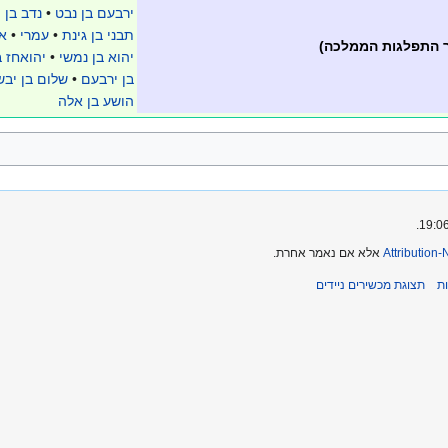
ירבעם בן נבט
•
נדב בן 
תבני בן גינת
•
עמרי
•
א
 התפלגות הממלכה)
יהוא בן נמשי
•
יהואחז ב
בן ירבעם
•
שלום בן יבש
הושע בן אלה
Attribution
אלא אם נאמר אחרת.
ת
תצוגת מכשירים ניידים