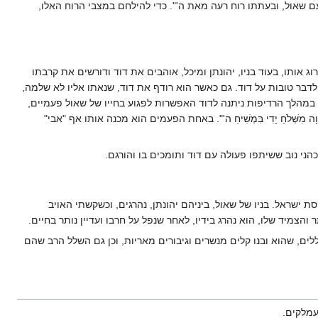
 שאול, ובעתתו רוח רעה מאת ה'". כדי להילחם במצבי הרוח האלו,
 אותו, בעוד בניו, יהונתן ומיכל, אוהבים את דוד ודורשים את קרבתו
לדבר טובות על דוד. גם כאשר הוא רודף את דוד, שנאתו אליו לא שלמה,
במהלך הרדיפות ניתנה לדוד האפשרות לפגוע בחייו של שאול פעמיים,
ְּׁלֹחַ יָדִי בִּמְשִׁיחַ ה'". באחת הפעמים הוא מכנה אותו אף "אבי"
ני נוב ששיתפו פעולה עם דוד ותומכים בו והורגם.
שראל. בניו של שאול, ביניהם יהונתן, נהרגים, וכשקשתי האויב
והצמיד שלו, הוא נהרג בידיו, לאחר שנפל על חרבו ועדיין נותר בחיים.
לים, שהוא ובנו קלים מנשרים וגיבורים מאריות, וכן גם השלל הרב שהם
עמלקים.