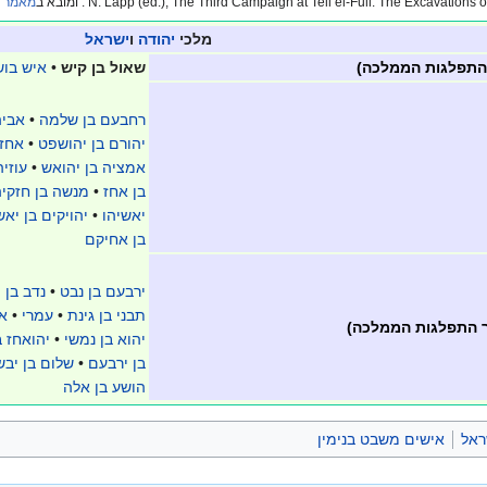
N. Lapp (ed.), The Third Campaign at Tell el-Full: The Excavati . ומובא ב
מאמר ש
מלכי
יהודה
ו
ישראל
 התפלגות הממלכה)
שאול בן קיש
•
איש בוש
רחבעם בן שלמה
•
אביה
יהורם בן יהושפט
•
אחזי
אמציה בן יהואש
•
עוזי
בן אחז
•
מנשה בן חזקיה
יאשיהו
•
יהויקים בן יאש
בן אחיקם
ירבעם בן נבט
•
נדב בן 
תבני בן גינת
•
עמרי
•
א
 התפלגות הממלכה)
יהוא בן נמשי
•
יהואחז ב
בן ירבעם
•
שלום בן יבש
הושע בן אלה
ראל
אישים משבט בנימין