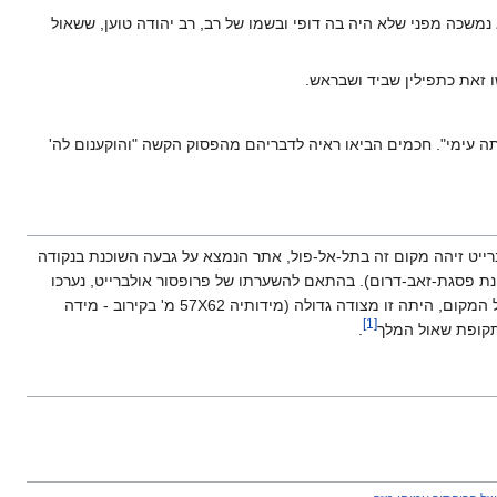
משכה מפני שלא היה בה דופי ובשמו של רב, רב יהודה טוען, ששאול
 זאת כתפילין שביד ושבראש.
אתה עימי". חכמים הביאו ראיה לדבריהם מהפסוק הקשה "והוקענום לה'
לברייט זיהה מקום זה בתל-אל-פול, אתר הנמצא על גבעה השוכנת בנקודה
רב לשכונת פסגת-זאב-דרום). בהתאם להשערתו של פרופסור אולברייט, נערכו
חפירות במקום לחיפוש הארמון, ואכן, נחשפה פינה של מצודה גדולה. על פי שיחזורו של פרופסור לאפ, החופר האחרון של המקום, היתה זו מצודה גדולה (מידותיה 57X62 מ' בקירוב - מידה
]
1
[
תקופת שאול המלך
.