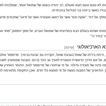
תו לא טעם טעם חטא מעולם. רב יהודה בשמו של שמואל אומר, שמלכותו לא נ
ודו כאשר ביזוהו בני הבליעל בהכתרתו.
לקי אל דוד: "ואקח הנזר אשר על ראשו ואצעדה אשר על זרועו" שחכמים פרשו
אחר מותו ושהוא בעולם הבא במחיצתו של שמואל הנביא, על סמך הפסוק "מחר 
"בחיר ה'".
 הארכיאולוגי
[
עריכה
]
, היתה בירתו של שאול בגבעת שאול, הקרויה גם 'גבעת בנימין'. פרופסור או
ק"מ מצפון לירושלים, על אם הדרך הראשית העוברת לאורך גב ההר (כיום: הגבעה שממע
. התיארוך של המבנה נעשה על פי ממצא כלי חרס, ואכן התקופה מתאימה ל