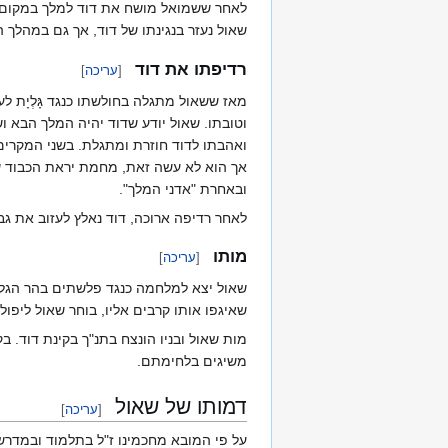
לאחר ששמואל מושח את דוד למלך במקום שא
שאול נעזר בנגינתו של דוד, אך גם במהלך ה
רדיפתו את דוד
[
עריכה
]
מאז ששאול מתגלה בחולשתו כנגד גָּלְיָת ל
וטובתו. שאול יודע שדוד יהיה המלך הבא ו
ואהבתו לדוד חוזרת ומתגלת. בשני המקרים
אך הוא לא עשה זאת, מחמת יראת הכבוד שרכש לש
ובאחרת "אדני המלך".
לאחר רדיפה ארוכה, דוד נאלץ לעזוב את גב
מותו
[
עריכה
]
שאול יצא למלחמה כנגד פלשתים בהר הגלבו
שאיגפו אותו קרבים אליו, בוחר שאול ליפול 
מות שאול ובניו הונצח בתנ"ך בקינת דוד. ב
משיגים בלחימתם.
דמותו של שאול
[
עריכה
]
על פי המובא מחכמינו ז"ל בתלמוד ובמדרש