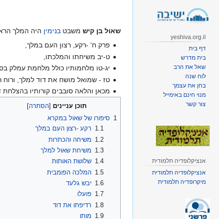
קפיצה
קפיצה
לניווט
לחיפוש
שאול בן קיש
משבט
בנימין
היה המלך הראשו
yeshiva.org.il
פרק ח' -רקע, רצון העם במלך,
דף בית
ט-יב משיחתו והמלכתו,
בית מדרש
שאל את הרב
יג-טו מלחמותיו כולל מלחמת עמלק בס
לוח שנה
טז - שמואל מושח את דוד למלך, ורוח
בחן את עצמך
מכאן והלאה סובבים קורותיו בהצלחת ד
מנוי חינם באימייל
צור קשר
תוכן עניינים
1
סיפורו של שאול במקרא
1.1
רקע -רצון העם במלך
1.2
משיחה והכתרות
1.3
משיחת שאול למלך
אנציקלופדיה תלמודית
1.4
שלושת האותות
1.5
המלכה הפומבית
אנציקלופדיה תלמודית
מיקרופדיה תלמודית
1.6
יבש גלעד
1.7
פועלו
1.8
רדיפתו את דוד
1.9
מותו