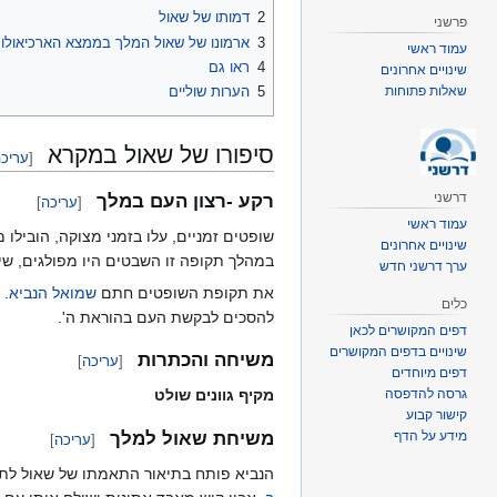
2
דמותו של שאול
פרשני
3
ארמונו של שאול המלך בממצא הארכיאולוג
עמוד ראשי
4
ראו גם
שינויים אחרונים
שאלות פתוחות
5
הערות שוליים
סיפורו של שאול במקרא
[
עריכ
דרשני
רקע -רצון העם במלך
[
עריכה
]
עמוד ראשי
שופטים זמניים, עלו בזמני מצוקה, הוביל
שינויים אחרונים
במהלך תקופה זו השבטים היו מפולגים, שי
ערך דרשני חדש
את תקופת השופטים חתם
שמואל הנביא
. 
כלים
להסכים לבקשת העם בהוראת ה'.
דפים המקושרים לכאן
שינויים בדפים המקושרים
משיחה והכתרות
[
עריכה
]
דפים מיוחדים
גרסה להדפסה
מקיף גוונים שולט
קישור קבוע
מידע על הדף
משיחת שאול למלך
[
עריכה
]
הנביא פותח בתיאור התאמתו של שאול לתפ