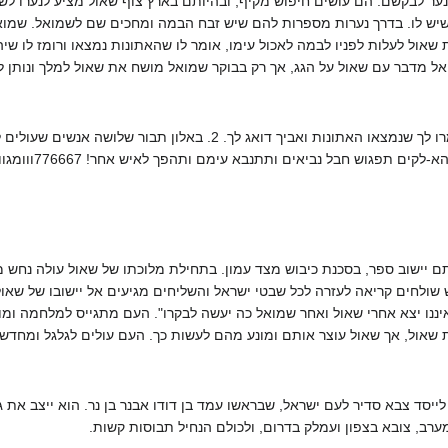
נער לבקשם. הם עושים חיפוש מקיף, ובהיותם בארץ צוף שאול מציע לנערו לשוב
שיש לו. בדרך נערות מספרות להם שיש זבח הבמה ומחכים שם לשמואל. שמוא
 שאול לעלות לפניו לבמה לאכול עימו, אומר לו שהאתונות נמצאו ורומז לו ש
 מדבר עם שאול על הגג, אך רק בבוקר שמואל מושח את שאול למלך ונותן לו
. 1. שני אנשים בקבורת רחל יאמרו לך שנמצאו האתונות ואביך 
ם יישוב ספר, בסכנת כיבוש מצד עמון. בתחילת מלוכתו של שאול עולה נחש מ
ש שולחים קריאה לעזרה לכל שבטי ישראל והשליחים מגיעים אל יישובו של שא
איננו יצא אחרי שאול ואחר שמואל כה יעשה לבקרו".‏ העם מתגייס למלחמה ומ
שאול, אך שאול עוצר אותם ומונע מהם לעשות כך. העם עולים לגלגל ומחד
יסד צבא סדיר לעם ישראל, שבראשו עמד בן דודו אבנר בן נר. הוא ייצב את ג
רב, צובא בצפון ועמלק בדרום, ולכולם הנחיל תבוסות קשות.