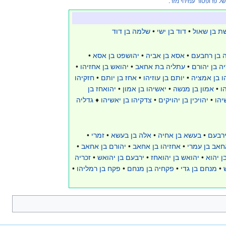
ל פרופסור עמיחי מזר
.
ת בן שאול
•
דוד בן ישי
•
שלמה בן דוד
 בן רחבעם
•
אסא בן אביה
•
יהושפט בן אסא
•
ה בן יהורם
•
עתליה בת אחאב
•
יהואש בן אחזיהו
•
הו בן אמציה
•
יותם בן עוזיהו
•
אחז בן יותם
•
חזקיהו
ו
•
אמון בן מנשה
•
יאשיהו בן אמון
•
יהואחז בן
יהו
•
יהויכין בן יהויקים
•
צדקיהו בן יאשיהו
♦
גדליה
ירבעם
•
בעשא בן אחיה
•
אלה בן בעשא
•
זמרי
•
חאב בן עמרי
•
אחזיהו בן אחאב
•
יהורם בן אחאב
•
ן יהוא
•
יהואש בן יהואחז
•
ירבעם בן יהואש
•
זכריה
•
מנחם בן גדי
•
פקחיה בן מנחם
•
פקח בן רמליהו
•