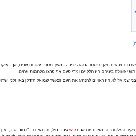
י
ה
]
ו מערכות צבאיות ואף ביססו הנהגה יציבה במשך מספר עשרות שנים, אך בעיק
תופי פעולה ביניהם היו חלקיים ומדי פעם אף פרצו מלחמות אחים.
בני שמואל לא היו ראויים להנהיג את העם וכאשר שמואל הזדקן באו זקני ישר
קיד המלכות- הן מצד היות אביו
קיש
גיבור חיל, והן מצידו - "בחור וטוב, ו