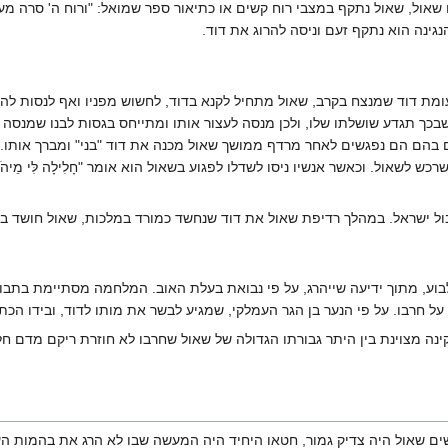
ול, שאול נתקף במצבי רוח קשים או כתיאור ספר שמואל: "ורוח ה' סרה מעם
נגינה הוא נתקף זעם וניסה להרוג את דוד.
עומת דוד שמנצח בקרב, שאול מתחיל לקנא בדוד, לחשוש מפניו ואף לנסות להרוג
שבכך תגדע שושלתו שלו, ולכן מנסה לעצור אותו ומתייחס בגסות לבנו שמנסה 
 בהם הם נפגשים לאחר מרדף ממושך שאול מכנה את דוד "בני" ומברך אותו. 
אול. וכאשר אנשיו ניסו לשדלו לפגוע בשאול הוא אומר "חָלִילָה לִּי מֵיהֹוָה מִש
ול ישראל. במהלך רדיפת שאול את דוד שנחשד כמורד במלכות, שאול חושד בכה
ע, מתוך ידיעה שייהרג, על פי נבואת בעלת האוב. המלחמה מסתיימת בתבוסת י
על חרבו. על פי הנער בן הגר העמלקי, שמגיע לבשר את מותו לדוד, ובידו הכתר 
קינה מצוינת בין היתר גבורתו הגדולה של שאול שחרבו לא חוזרת ריקם מדם חל
ים שאול היה צדיק גמור, חטאו היחיד היה המעשה שבו לא הרג את בהמות ה