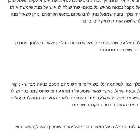
 פן ידאגו להם, אך נערו מציע שילכו לשאול את איש א-לקים, שאול טוען
ל מקבל נבואה מראש על בואם- שה' שולח לו איש על מנת שימשח אותו
יהיה מלך. בזבח שמואל נותן להם מקום בראש הקרואים ונותן לשאול מנה
 שלושה אותות לחזק ליבו בדבר.
דואג לך. 2. באלון תבור שלושה אנשים שעולים לביתאל עם שלושה גדיים, שלוש ככרות ונבל יין ישאלו בשלומך ויתנו לך
לך עמון למלחמה על יבש גלעד ודורש מהם הסכם כניעה מבייש - ניקור
ול, גבעת שאול. כאשר שאול שומע על המאורע הוא שוחט צמד בקר ושולח
ושיע את אנשי יבש גלעד מידי העמונים. לאחר המערכה המוצלחת עולים
שים את המלוכה בטקס הקרבת שלמים.
בולות הממלכה על האזור ההררי של יהודה שומרון והגליל, כאשר הוא