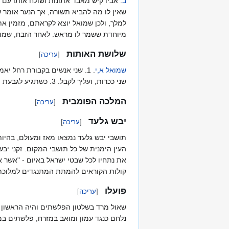
ב
. אביו קיש מאבד אתונות ושולח אותו עם 
שאין לו מה להביא תשורה, אך הנער אומר 
למלך, ולכן שמואל יוצא לקראתם, מזמין את
מיוחדת ששמר לו מראש. לאחר הזבח, שמואל
שלושת האותות
[
עריכה
]
שמואל א,י
שני ככרות, ועליך לקבל. 3. כשתגיע לגבעת הא-לקים תפגוש חבל נביאים ותתנבא עימם ותהפך לאיש אחר! 776667ווומגוונים שולטיםםםםםםם
המלכה הפומבית
[
עריכה
]
יבש גלעד
[
עריכה
]
תושבי יבש גלעד נמצאו מאז ומעולם, בהיות
העין הימנית של כל תושבי המקום. זקני יב
את נתחיו לכל שבטי ישראל באיום - "אשר 
קולות הקוראים להמתת המתנגדים למלוכת 
פועלו
[
עריכה
]
שאול מרד בשלטון הפלשתים והיה הראשון לי
נלחם כנגד עמון ומואב במזרח, פלשתים במע