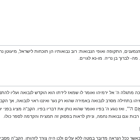
הנמענים, התקופה ואופי הנבואות: רוב נבואותיו הן תוכחות לישראל, מיעוטן נ
ה- לברוך בן נריה. מו-נא לגויים.
מתגלה ה' אל ירמיהו ואומר לו שמאז לידתו הוא הוקדש לנבואה ועליו להתנב
מיהו בתחילה מסרב לנבואה באמירה שהוא רק נער ואיננו ראוי לנבואה, אך הקב"
נְאֻם ה'"
, ואז נוגע ה' בפיו ואומר שהוא נותן את דבריו בפיו. הקב"ה מציג בפני
ת רבות וגם נבואות נחמה, וניתן לראות בפסוק זה תמצית והקדמה לספר כולו.
כאשר ככל הנראה מדובר במטה ללא עלים ולכן היה צורך לזהותו. הקב"ה מסבי