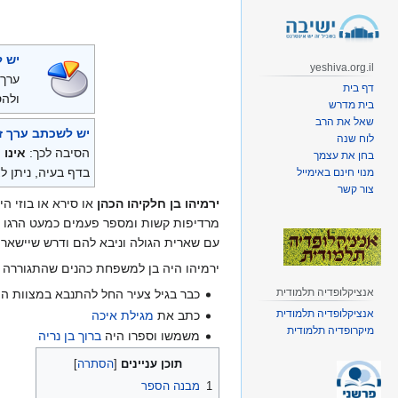
קפיצה
קפיצה
לניווט
לחיפוש
יש ל
yeshiva.org.il
ערך 
דף בית
ולהס
בית מדרש
שאל את הרב
יש לשכתב ערך ז
לוח שנה
הסיבה לכך:
אינו 
בחן את עצמך
בדף בעיה, ניתן לצ
מנוי חינם באימייל
צור קשר
ירמיהו בן חלקיהו הכהן
או סירא או בוזי הי
מרדיפות קשות ומספר פעמים כמעט הרגו או
עם שארית הגולה וניבא להם ודרש שיישארו 
ירמיהו היה בן למשפחת כהנים שהתגוררה 
אנציקלופדיה תלמודית
כבר בגיל צעיר החל להתנבא במצוות ה'
אנציקלופדיה תלמודית
כתב את
מגילת איכה
מיקרופדיה תלמודית
משמשו וספרו היה
ברוך בן נריה
תוכן עניינים
1
מבנה הספר