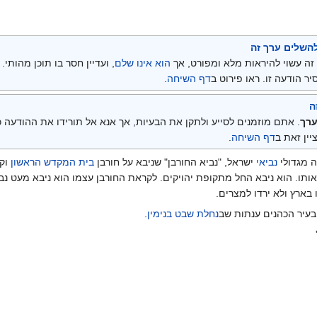
השלים ערך זה
זה עשוי להיראות מלא ומפורט, אך
הוא אינו שלם
, ועדיין חסר בו תוכן מהותי
יר הודעה זו. ראו פירוט ב
דף השיחה
.
ה
ערך
. אתם מוזמנים לסייע ולתקן את הבעיות, אך אנא אל תורידו את ההודעה כ
יין זאת ב
דף השיחה
.
ה מגדולי
נביאי
ישראל, "נביא החורבן" שניבא על חורבן
בית המקדש הראשון
וקו
תו. הוא ניבא החל מתקופת יהויקים. לקראת החורבן עצמו הוא ניבא מעט נב
בארץ ולא ירדו למצרים.
בעיר הכהנים ענתות שב
נחלת שבט בנימין
.