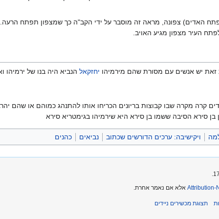
 (פתח האדים) צפונה, מראה זה מוסבר על ידי הקב"ה כך שמצפון תפתח הרעה.
ח העיר מצפון מגיע האויב.
ות זאת יש אנשים עם מסורת שהם מירמיהו
יחזקאל
הנביא היה בנו של ירמיהו ו
דים קרה מקרה שבו קבוצות בריונים הכריחו אותו להתנהג כמוהם או שהם יהר
ן סירא הסיבה ששמו בן סירא היא שירמיהו בגימטריא סירא
למה
ויקישיבה: ערכים הדורשים שכתוב
נביאים
כהנים
Attribution
אלא אם נאמר אחרת.
ת
תצוגת מכשירים ניידים