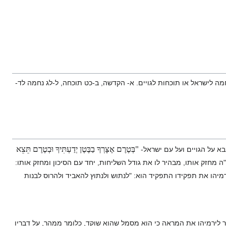
חמה לישראל או תוכחות לגויים. א- הקדשה, ב-כט תוכחה, ל-לג נחמה לד-
"בְּטֶרֶם אֶצָּרְךָ בַבֶּטֶן יְדַעְתִּיךָ וּבְטֶרֶם תֵּצֵא
א על הגויים ועל עם ישראל-
ה מחזק אותו, מבהיר לו את גודל השליחות, יחד עם הסיכון ומחזק אותו:
 ירמיהו את תפקידו התפקיד הוא: "לנתוש ולנתוץ להאביד ולהרוס לבנות
ר לירמיהו את המראה כי הוא מסמל שהוא שוקד, כלומר ממהר, על דבריו