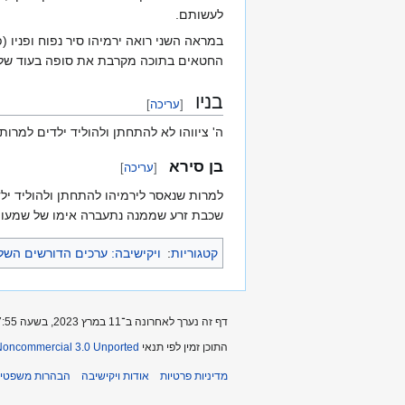
לעשותם.
במראה השני רואה ירמיהו סיר נפוח ופניו
החטאים בתוכה מקרבת את סופה בעוד שלפת
בניו
[
עריכה
]
ה' ציווהו לא להתחתן ולהוליד ילדים למר
בן סירא
[
עריכה
]
למרות שנאסר לירמיהו להתחתן ולהוליד יל
שכבת זרע שממנה נתעברה אימו של שמעון ב
קטגוריות
:
ויקישיבה: ערכים הדורשים הש
דף זה נערך לאחרונה ב־11 במרץ 2023, בשעה 17:55.
התוכן זמין לפי תנאי
-Noncommercial 3.0 Unported
מדיניות פרטיות
אודות ויקישיבה
הבהרות משפטיו