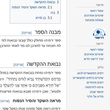
2
נבואת ההקדשה
פרשני
2.1
מראה השקד והסיר הנפוח
עמוד ראשי
3
בניו
שינויים אחרונים
3.1
בן סירא
שאלות פתוחות
מבנה הספר
[
עריכה
]
ספר ירמיהו מחולק כולל קובצי נבואות לפי 
דרשני
לח תוכחה עד לחורבן לט-מד לאחר החורבן. מ
עמוד ראשי
שינויים אחרונים
ערך דרשני חדש
נבואת ההקדשה
[
עריכה
]
כלים
ספר ירמיהו נפתח בנבואת ההקדשה במהלכה 
דפים המקושרים לכאן
שינויים בדפים המקושרים
מֵרֶחֶם הִקְדַּשְׁתִּיךָ נָבִיא לַגּוֹיִם נְתַתִּיךָ"
. יר
דפים מיוחדים
"אַל תִּירָא מִפְּנֵיהֶם כִּי אִתְּךָ אֲנִי לְהַצִּלֶךָ 
גרסה להדפסה
ולנטוע", ואכן ירמיהו מנבא נבואות פורענו
קישור קבוע
מידע על הדף
מראה השקד והסיר הנפוח
[
עריכה
]
ירמיהו רואה מקל ומזהה אותו כמקל שקד, 