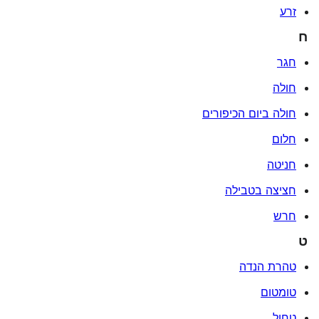
זרע
ח
חגר
חולה
חולה ביום הכיפורים
חלום
חניטה
חציצה בטבילה
חרש
ט
טהרת הנדה
טומטום
טחול