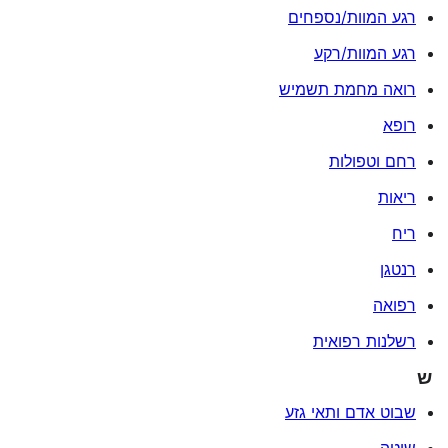
רגע המוות/נספחים
רגע המוות/רקע
רואה מחמת תשמיש
רופא
רחם וטפולות
ריאות
ריח
רנטגן
רפואה
רשלנות רפואית
ש
שבוט אדם ותאי גזע