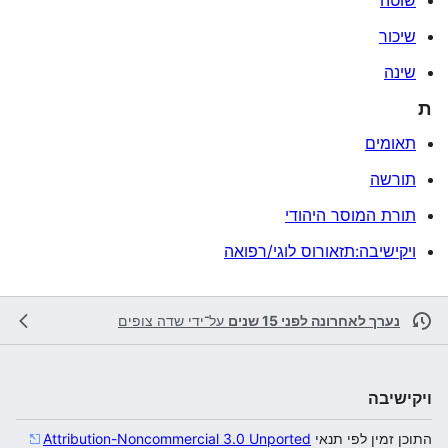
שוטה
שיכור
שינה
ת
תאומים
תורשה
תורת המוסר היהודי
ויקישיבה:תזאורוס לוגי/רפואה
נערך לאחרונה לפני 15 שנים
על־ידי
שדה צופים
ויקישיבה
התוכן זמין לפי תנאי
Attribution-Noncommercial 3.0 Unported