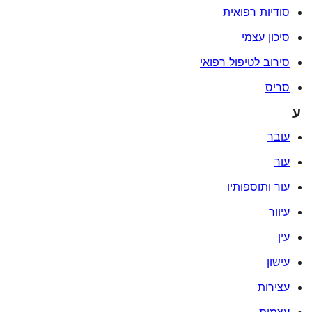
סודיות רפואית
סיכון עצמי
סירוב לטיפול רפואי
סריס
ע
עובר
עור
עור ותוספותיו
עיוור
עין
עישון
עצירות