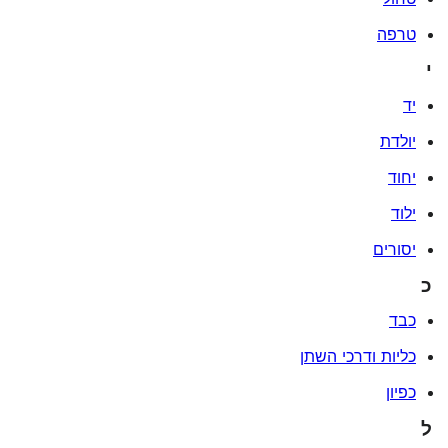
טרפה
י
יד
יולדת
יחוד
ילוד
יסורים
כ
כבד
כליות ודרכי השתן
כפיון
ל