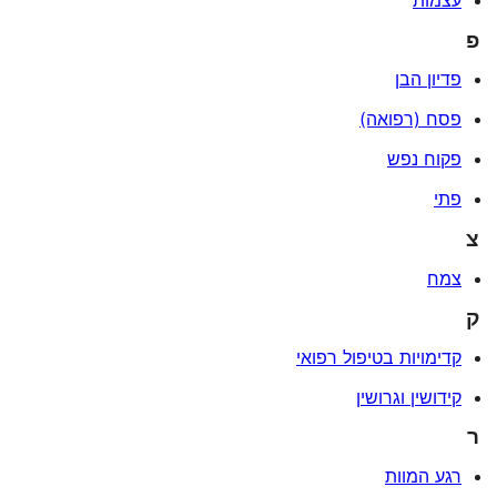
עצמות
פ
פדיון הבן
פסח (רפואה)
פקוח נפש
פתי
צ
צמח
ק
קדימויות בטיפול רפואי
קידושין וגרושין
ר
רגע המוות